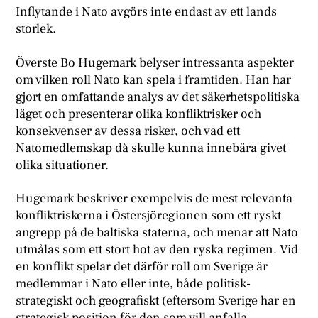
Inflytande i Nato avgörs inte endast av ett lands
storlek.
Ö
verste Bo Hugemark belyser intressanta aspekter
om vilken roll Nato kan spela i framtiden. Han har
gjort en omfattande analys av det säkerhetspolitiska
läget och presenterar olika konfliktrisker och
konsekvenser av dessa risker, och vad ett
Natomedlemskap då skulle kunna innebära givet
olika situationer.
Hugemark beskriver exempelvis de mest relevanta
konfliktriskerna i Östersjöregionen som ett ryskt
angrepp på de baltiska staterna, och menar att Nato
utmålas som ett stort hot av den ryska regimen. Vid
en konflikt spelar det därför roll om Sverige är
medlemmar i Nato eller inte, både politisk-
strategiskt och geografiskt (eftersom Sverige har en
strategisk position för den som vill anfalla