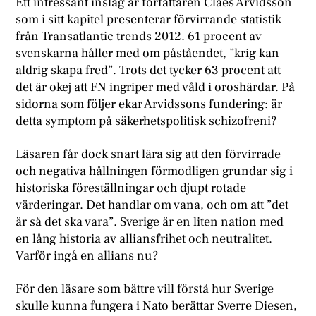
Ett intressant inslag är författaren Claes Arvidsson
som i sitt kapitel presenterar förvirrande statistik
från Transatlantic trends 2012. 61 procent av
svenskarna håller med om påståendet, ”krig kan
aldrig skapa fred”. Trots det tycker 63 procent att
det är okej att FN ingriper med våld i oroshärdar. På
sidorna som följer ekar Arvidssons fundering: är
detta symptom på säkerhetspolitisk schizofreni?
Läsaren får dock snart lära sig att den förvirrade
och negativa hållningen förmodligen grundar sig i
historiska föreställningar och djupt rotade
värderingar. Det handlar om vana, och om att ”det
är så det ska vara”. Sverige är en liten nation med
en lång historia av alliansfrihet och neutralitet.
Varför ingå en allians nu?
F
ör den läsare som bättre vill förstå hur Sverige
skulle kunna fungera i Nato berättar Sverre Diesen,