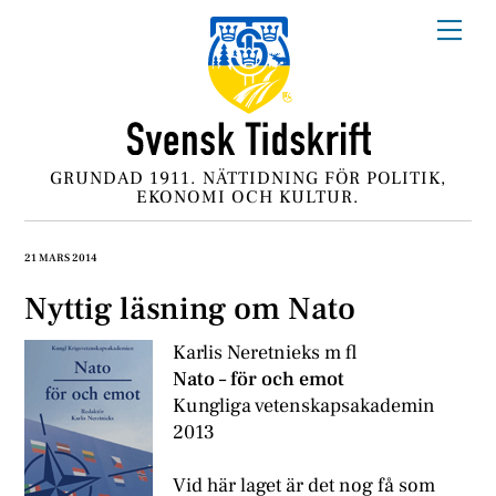
Skip
Me
to
content
GRUNDAD 1911. NÄTTIDNING FÖR POLITIK,
EKONOMI OCH KULTUR.
21 MARS 2014
Nyttig läsning om Nato
Karlis Neretnieks m fl
Nato – för och emot
Kungliga vetenskapsakademin
2013
V
id här laget är det nog få som