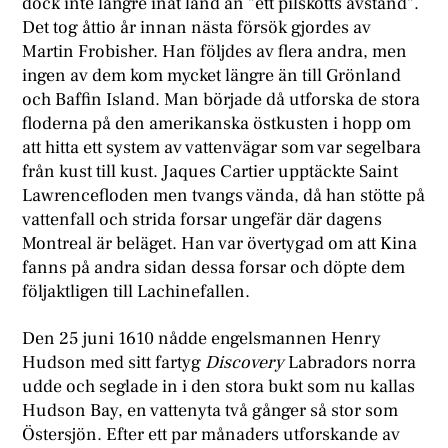
dock inte längre inåt land än ”ett pilskotts avstånd”.
Det tog åttio år innan nästa försök gjordes av
Martin Frobisher. Han följdes av flera andra, men
ingen av dem kom mycket längre än till Grönland
och Baffin Island. Man började då utforska de stora
floderna på den amerikanska östkusten i hopp om
att hitta ett system av vattenvägar som var segelbara
från kust till kust. Jaques Cartier upptäckte Saint
Lawrencefloden men tvangs vända, då han stötte på
vattenfall och strida forsar ungefär där dagens
Montreal är beläget. Han var övertygad om att Kina
fanns på andra sidan dessa forsar och döpte dem
följaktligen till Lachinefallen.
Den 25 juni 1610 nådde engelsmannen Henry
Hudson med sitt fartyg
Discovery
Labradors norra
udde och seglade in i den stora bukt som nu kallas
Hudson Bay, en vattenyta två gånger så stor som
Östersjön. Efter ett par månaders utforskande av