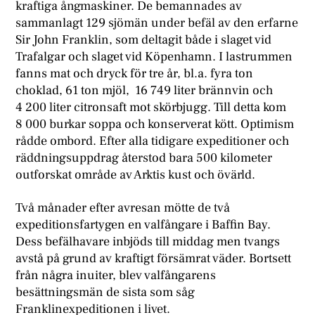
kraftiga ångmaskiner. De bemannades av
sammanlagt 129 sjömän under befäl av den erfarne
Sir John Franklin, som deltagit både i slaget vid
Trafalgar och slaget vid Köpenhamn. I lastrummen
fanns mat och dryck för tre år, bl.a. fyra ton
choklad, 61 ton mjöl, 16 749 liter brännvin och
4 200 liter citronsaft mot skörbjugg. Till detta kom
8 000 burkar soppa och konserverat kött. Optimism
rådde ombord. Efter alla tidigare expeditioner och
räddningsuppdrag återstod bara 500 kilometer
outforskat område av Arktis kust och övärld.
Två månader efter avresan mötte de två
expeditionsfartygen en valfångare i Baffin Bay.
Dess befälhavare inbjöds till middag men tvangs
avstå på grund av kraftigt försämrat väder. Bortsett
från några inuiter, blev valfångarens
besättningsmän de sista som såg
Franklinexpeditionen i livet.