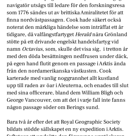
navigatör utsågs till ledare för den forskningsresa
som 1776 sändes ut av brittiska Amiralitetet för att
finna nordvästpassagen. Cook hade säkert också
noterat den märkliga händelse som inträffat ett år
tidigare, då valfångstfartyget
Herald
nära Grönland
stötte på ett drivande engelskt handelsfartyg vid
namn
Octavius
, som, skulle det visa sig, i tretton år
med den döda besättningen nedfrusen under däck,
på egen hand flutit genom en passage i Arktis ända
från den nordamerikanska västkusten. Cook
karterade med vanlig noggrannhet allt kustland
upp till raden av öar i Aleuterna, och enades till slut
med sina officerare, bland dem William Bligh och
George Vancouver, om att det i varje fall inte fanns
någon passage söder om Berings sund.
Bara två år efter det att Royal Geographic Society
bildats stödde sällskapet en ny expedition i Arktis.