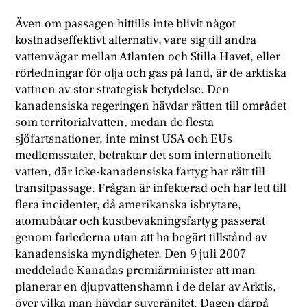
Även om passagen hittills inte blivit något
kostnadseffektivt alternativ, vare sig till andra
vattenvägar mellan Atlanten och Stilla Havet, eller
rörledningar för olja och gas på land, är de arktiska
vattnen av stor strategisk betydelse. Den
kanadensiska regeringen hävdar rätten till området
som territorialvatten, medan de flesta
sjöfartsnationer, inte minst USA och EUs
medlemsstater, betraktar det som internationellt
vatten, där icke-kanadensiska fartyg har rätt till
transitpassage. Frågan är infekterad och har lett till
flera incidenter, då amerikanska isbrytare,
atomubåtar och kustbevakningsfartyg passerat
genom farlederna utan att ha begärt tillstånd av
kanadensiska myndigheter. Den 9 juli 2007
meddelade Kanadas premiärminister att man
planerar en djupvattenshamn i de delar av Arktis,
över vilka man hävdar suveränitet. Dagen därpå