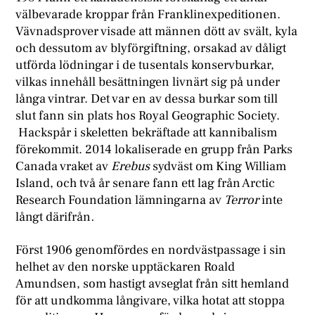
välbevarade kroppar från Franklinexpeditionen.
Vävnadsprover visade att männen dött av svält, kyla
och dessutom av blyförgiftning, orsakad av dåligt
utförda lödningar i de tusentals konservburkar,
vilkas innehåll besättningen livnärt sig på under
långa vintrar. Det var en av dessa burkar som till
slut fann sin plats hos Royal Geographic Society.
Hackspår i skeletten bekräftade att kannibalism
förekommit. 2014 lokaliserade en grupp från Parks
Canada vraket av
Erebus
sydväst om King William
Island, och två år senare fann ett lag från Arctic
Research Foundation lämningarna av
Terror
inte
långt därifrån
.
Först 1906 genomfördes en nordvästpassage i sin
helhet av den norske upptäckaren Roald
Amundsen, som hastigt avseglat från sitt hemland
för att undkomma långivare, vilka hotat att stoppa