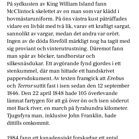
På sydkusten av King William Island fann
McClintock skelettet av en man som var klädd i
hovmästaruniform. På öns västra kust påträffades
vidare en livbåt med två lik, varav ett kraftigt sargat,
sannolikt av vargar, medan det andra var orört.
Ingen av de döda föreföll märkligt nog ha tagit med
sig proviant och vinterutrustning. Däremot fann
man spår av böcker, tandborstar och
silkesnäsdukar. Ett avgörande fynd gjordes i ett
stenkummel, där man hittade ett handskrivet
pappersdokument. Av texten framgick att
Erebus
och
Terror
suttit fast i isen sedan den 12 september
1846. Den 22 april 1848 hade 105 överlevande
lämnat fartygen för att gå över ön och isen söderut
mot Back river, en march på fyrahundra kilometer.
Tjugofyra man, inklusive John Franklin, hade
dittills omkommit.
1984 fann ett kanadensiskt forskarlag ett antal