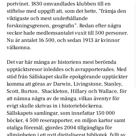
portvinet. 1830 omvandlades klubben till en
stiftelse med uppgift att, som det hette, ”främja den
viktigaste och mest underhållande
forskningsgrenen, geografin”. Redan efter några
veckor hade medlemsantalet vuxit till 500 personer.
Nu är antalet 16 500, och sedan 1913 är kvinnor
välkomna.
Det var här många av historiens mest berömda
upptäcktsresor inleddes och avrapporterades. Med
stöd från Sällskapet skulle epokgörande upptäckter
komma att göras av Darwin, Livingstone, Stanley,
Scott, Burton, Shackleton, Hillary och Wallace, för
att nämna några av de många, vilkas äventyr för
evigt skulle skrivas in i historieböckerna.
Sällskapets samlingar, som innefattar 150 000
böcker, 4 500 reserapporter, en miljon kartor samt
otaliga föremål, gjordes 2004 tillgängliga för
allmänheten i ett nytt digitaliserat bibliotek, fyllt av