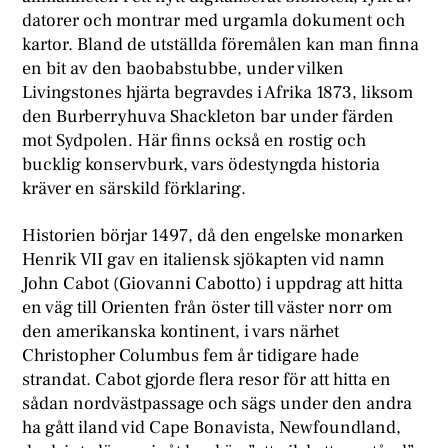
datorer och montrar med urgamla dokument och
kartor. Bland de utställda föremålen kan man finna
en bit av den baobabstubbe, under vilken
Livingstones hjärta begravdes i Afrika 1873, liksom
den Burberryhuva Shackleton bar under färden
mot Sydpolen. Här finns också en rostig och
bucklig konservburk, vars ödestyngda historia
kräver en särskild förklaring.
Historien börjar 1497, då den engelske monarken
Henrik VII gav en italiensk sjökapten vid namn
John Cabot (Giovanni Cabotto) i uppdrag att hitta
en väg till Orienten från öster till väster norr om
den amerikanska kontinent, i vars närhet
Christopher Columbus fem år tidigare hade
strandat. Cabot gjorde flera resor för att hitta en
sådan nordvästpassage och sägs under den andra
ha gått iland vid Cape Bonavista, Newfoundland,