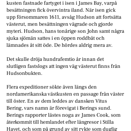
kusten fastnade fartyget i isen i James Bay, varpå
besättningen fick övervintra iland. När isen gick
upp försommaren 1611, avsåg Hudson att fortsätta
västerut, men besättningen vägrade och gjorde
myteri. Hudson, hans tonårige son John samt några
sjuka sjömän sattes i en öppen roddbåt och
lämnades åt sitt öde. De hördes aldrig mera av.
Det skulle dröja hundrafemtio år innan det
slutligen fastslogs att ingen väg västerut finns från
Hudsonbukten.
Flera expeditioner sökte även längs den
nordamerikanska västkusten en passage från väster
till öster. En av dem leddes av dansken Vitus
Bering, vars namn är förevigat i Berings sund.
Berings rapporter lästes noga av James Cook, som
återkommit till hemlandet efter långresor i Stilla
Havet, och som på grund av sitt rykte som duglig