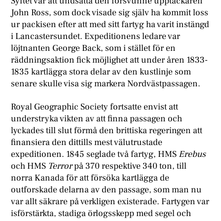
Syftet var att undsätta den försvunne upptäckaren
John Ross, som dock visade sig själv ha kommit loss
ur packisen efter att med sitt fartyg ha varit instängd
i Lancastersundet. Expeditionens ledare var
löjtnanten George Back, som i stället för en
räddningsaktion fick möjlighet att under åren 1833-
1835 kartlägga stora delar av den kustlinje som
senare skulle visa sig markera Nordvästpassagen.
Royal Geographic Society fortsatte envist att
understryka vikten av att finna passagen och
lyckades till slut förmå den brittiska regeringen att
finansiera den dittills mest välutrustade
expeditionen. 1845 seglade två fartyg, HMS
Erebus
och HMS
Terror
på 370 respektive 340 ton, till
norra Kanada för att försöka kartlägga de
outforskade delarna av den passage, som man nu
var allt säkrare på verkligen existerade. Fartygen var
isförstärkta, stadiga örlogsskepp med segel och