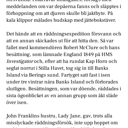
meddelanden om var depåerna fanns och släpptes i
förhoppning om att djuren skulle bli jaktbyte. På
kala klippor målades budskap med jättebokstäver.
Det hände att en räddningsexpedition försvann och
att en annan skickades ut för att hitta den. Så var
fallet med kommendören Robert McClure och hans
besättning, som lämnade England 1849 på HMS
Investigator
och, efter att ha rundat Kap Horn och
seglat norrut i Stilla Havet, tog sig in till Banks
Island via Berings sund. Fartyget satt fast i isen
under tre vintrar nära Banks Island och förlorades
slutligen. Besättningen, som var döende, räddades i
sista ögonblicket av en annan grupp som åkt släde
över isen.
John Franklins hustru, Lady Jane, gav, trots alla
misslyckade räddningsförsök, inte upp hoppet om