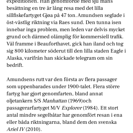
expeditionen. Han genomförde med sju mans
besättning en tre år lång resa med det lilla
sillfiskefartyget Gjøa på 47 ton. Amundsen seglade i
öst-västlig riktning via Raes sund. Den tunna isen
innebar inga problem, men leden var delvis mycket
grund och därmed olämplig för kommersiell trafik.
Väl framme i Beauforthavet, gick han iland och tog
sig 800 kilometer söderut till den lilla staden Eagle i
Alaska, varifrån han skickade telegram om sin
bedrift.
Amundsens rutt var den första av flera passager
som uppenbarades under 1900-talet. Flera större
fartyg har gjort genomfarten, bland annat
oljetankern S/S
Manhattan
(1969)och
passagerarfartyget M/V
Explorer
(1984). Ett stort
antal mindre segelbåtar har genomfört resan i ena
eller båda riktningarna, bland dem den svenska
Ariel IV
(2010).