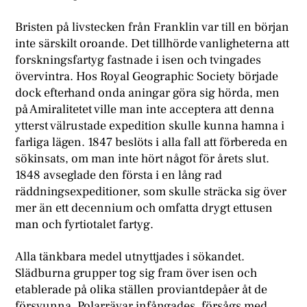
Bristen på livstecken från Franklin var till en början
inte särskilt oroande. Det tillhörde vanligheterna att
forskningsfartyg fastnade i isen och tvingades
övervintra. Hos Royal Geographic Society började
dock efterhand onda aningar göra sig hörda, men
på Amiralitetet ville man inte acceptera att denna
ytterst välrustade expedition skulle kunna hamna i
farliga lägen. 1847 beslöts i alla fall att förbereda en
sökinsats, om man inte hört något för årets slut.
1848 avseglade den första i en lång rad
räddningsexpeditioner, som skulle sträcka sig över
mer än ett decennium och omfatta drygt ettusen
man och fyrtiotalet fartyg.
Alla tänkbara medel utnyttjades i sökandet.
Slädburna grupper tog sig fram över isen och
etablerade på olika ställen proviantdepåer åt de
försvunna. Polarrävar infångades, försågs med