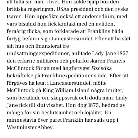
att hitta sin man i livet. Hon sökte hjälp hos den
brittiska regeringen, USAs president och den ryske
tsaren. Hon uppsökte också ett andemedium, med
vars bistånd hon fick kontakt med en avliden,
fyraårig flicka, som förklarade att Franklins båda
fartyg befann sig i Lancastersundet. Efter att ha sålt
sitt hus och finansierat tre
undsättningsexpeditioner, anlitade Lady Jane 1857
den erfarne militären och polarforskaren Francis
McClintock för att med ångfartyget
Fox
söka
bekräftelse på Franklinexpeditionens öde. Efter att
förgäves ha letat i Lancastersundet, mötte
McClintock på King William Island några inuiter,
som berättade om skeppsvrak och döda män. Lady
Jane fick till slut visshet. Hon dog 1875, hedrad av
många för sin beslutsamhet och lojalitet. En
minnestavla över paret Franklin har satts upp i
Westminster Abbey.