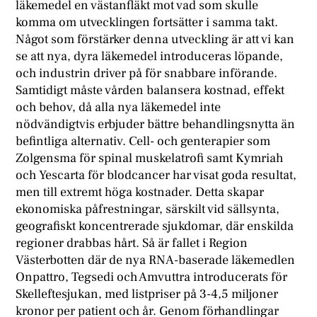
läkemedel en västanfläkt mot vad som skulle
komma om utvecklingen fortsätter i samma takt.
Något som förstärker denna utveckling är att vi kan
se att nya, dyra läkemedel introduceras löpande,
och industrin driver på för snabbare införande.
Samtidigt måste vården balansera kostnad, effekt
och behov, då alla nya läkemedel inte
nödvändigtvis erbjuder bättre behandlingsnytta än
befintliga alternativ. Cell- och genterapier som
Zolgensma för spinal muskelatrofi samt Kymriah
och Yescarta för blodcancer har visat goda resultat,
men till extremt höga kostnader. Detta skapar
ekonomiska påfrestningar, särskilt vid sällsynta,
geografiskt koncentrerade sjukdomar, där enskilda
regioner drabbas hårt. Så är fallet i Region
Västerbotten där de nya RNA-baserade läkemedlen
Onpattro, Tegsedi och Amvuttra introducerats för
Skelleftesjukan, med listpriser på 3-4,5 miljoner
kronor per patient och år. Genom förhandlingar