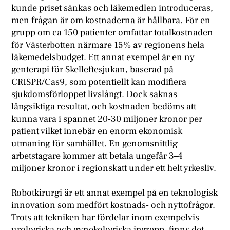
kunde priset sänkas och läkemedlen introduceras,
men frågan är om kostnaderna är hållbara. För en
grupp om ca 150 patienter omfattar totalkostnaden
för Västerbotten närmare 15% av regionens hela
läkemedelsbudget. Ett annat exempel är en ny
genterapi för Skelleftesjukan, baserad på
CRISPR/Cas9, som potentiellt kan modifiera
sjukdomsförloppet livslångt. Dock saknas
långsiktiga resultat, och kostnaden bedöms att
kunna vara i spannet 20-30 miljoner kronor per
patient vilket innebär en enorm ekonomisk
utmaning för samhället. En genomsnittlig
arbetstagare kommer att betala ungefär 3–4
miljoner kronor i regionskatt under ett helt yrkesliv.
Robotkirurgi är ett annat exempel på en teknologisk
innovation som medfört kostnads- och nyttofrågor.
Trots att tekniken har fördelar inom exempelvis
urologiska och gynekologiska ingrepp, finns det