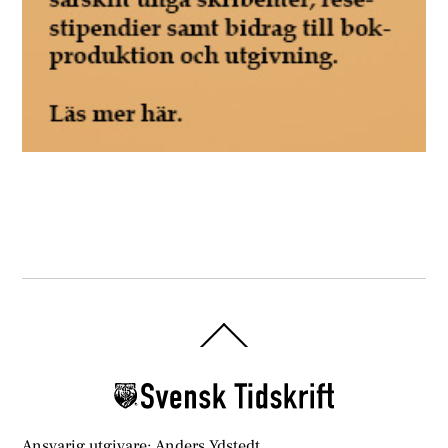
Back
To
Top
Ansvarig utgivare: Anders Ydstedt