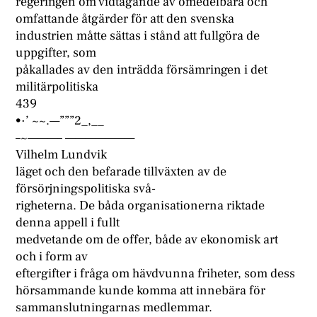
regeringen om vidtagande av omedelbara och
omfattande åtgärder för att den svenska
industrien måtte sättas i stånd att fullgöra de
uppgifter, som
påkallades av den inträdda försämringen i det
militärpolitiska
439
•·’ ~~.—”””2_,__
–~———– ———————
Vilhelm Lundvik
läget och den befarade tillväxten av de
försörjningspolitiska svå-
righeterna. De båda organisationerna riktade
denna appell i fullt
medvetande om de offer, både av ekonomisk art
och i form av
eftergifter i fråga om hävdvunna friheter, som dess
hörsammande kunde komma att innebära för
sammanslutningarnas medlemmar.