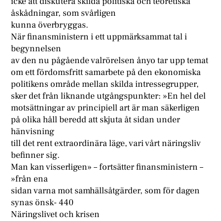
icke att diskutera skilda politiska och teoretiska
åskådningar, som svårligen
kunna överbryggas.
När finansministern i ett uppmärksammat tal i
begynnelsen
av den nu pågående valrörelsen ånyo tar upp temat
om ett fördomsfritt samarbete på den ekonomiska
politikens område mellan skilda intressegrupper,
sker det från liknande utgångspunkter: »En hel del
motsättningar av principiell art är man säkerligen
på olika håll beredd att skjuta åt sidan under
hänvisning
till det rent extraordinära läge, vari vårt näringsliv
befinner sig.
Man kan visserligen» – fortsätter finansministern –
»från ena
sidan varna mot samhällsåtgärder, som för dagen
synas önsk- 440
Näringslivet och krisen