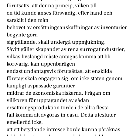
förutsatts, att denna princip, vilken till
en tid kunde anses försvarlig, efter hand och
särskilt i den mån
behovet av ersättningsanskaffningar av inventarier
begynte göra
sig gällande, skall undergå uppmjukning.
Såvitt gäller skapandet av rena surrogatindustrier,
vilkas livslängd måste antagas komma att bli
kortvarig, kan uppenbarligen
endast undantagsvis förutsättas, att enskilda
företag skola engagera sig, om icke staten genom
lämpligt avpassade garantier
mildrar de ekonomiska riskerna. Frågan om
villkoren för upptagandet av sådan
ersättningsproduktion torde i de allra flesta
fall komma att avgöras in casu. Detta utesluter
emellertid icke,
att ett betydande intresse borde kunna påräknas