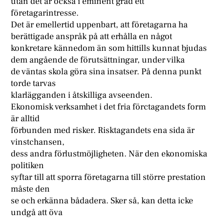
utan det är också i eminent grad ett
företagarintresse.
Det är emellertid uppenbart, att företagarna ha
berättigade anspråk på att erhålla en något
konkretare kännedom än som hittills kunnat bjudas
dem angående de förutsättningar, under vilka
de väntas skola göra sina insatser. På denna punkt
torde tarvas
klarlägganden i åtskilliga avseenden.
Ekonomisk verksamhet i det fria förctagandets form
är alltid
förbunden med risker. Risktagandets ena sida är
vinstchansen,
dess andra förlustmöjligheten. När den ekonomiska
politiken
syftar till att sporra företagarna till större prestation
måste den
se och erkänna bådadera. Sker så, kan detta icke
undgå att öva