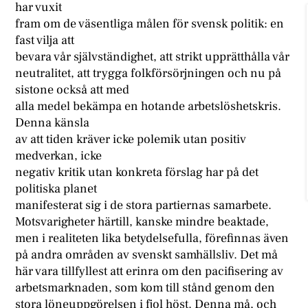
har vuxit
fram om de väsentliga målen för svensk politik: en
fast vilja att
bevara vår självständighet, att strikt upprätthålla vår
neutralitet, att trygga folkförsörjningen och nu på
sistone också att med
alla medel bekämpa en hotande arbetslöshetskris.
Denna känsla
av att tiden kräver icke polemik utan positiv
medverkan, icke
negativ kritik utan konkreta förslag har på det
politiska planet
manifesterat sig i de stora partiernas samarbete.
Motsvarigheter härtill, kanske mindre beaktade,
men i realiteten lika betydelsefulla, förefinnas även
på andra områden av svenskt samhällsliv. Det må
här vara tillfyllest att erinra om den pacifisering av
arbetsmarknaden, som kom till stånd genom den
stora löneuppgörelsen i fjol höst. Denna må, och