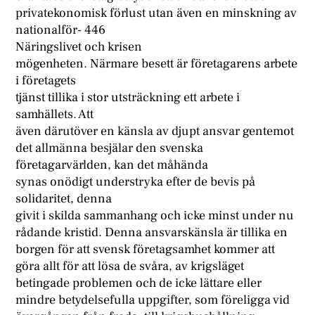
privatekonomisk förlust utan även en minskning av
nationalför- 446
Näringslivet och krisen
mögenheten. Närmare besett är företagarens arbete
i företagets
tjänst tillika i stor utsträckning ett arbete i
samhällets. Att
även därutöver en känsla av djupt ansvar gentemot
det allmänna besjälar den svenska
företagarvärlden, kan det måhända
synas onödigt understryka efter de bevis på
solidaritet, denna
givit i skilda sammanhang och icke minst under nu
rådande kristid. Denna ansvarskänsla är tillika en
borgen för att svensk företagsamhet kommer att
göra allt för att lösa de svåra, av krigsläget
betingade problemen och de icke lättare eller
mindre betydelsefulla uppgifter, som föreligga vid