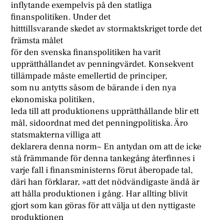
inflytande exempelvis på den statliga
finanspolitiken. Under det
hitttillsvarande skedet av stormaktskriget torde det
främsta målet
för den svenska finanspolitiken ha varit
upprätthållandet av penningvärdet. Konsekvent
tillämpade måste emellertid de principer,
som nu antytts såsom de bärande i den nya
ekonomiska politiken,
leda till att produktionens upprätthållande blir ett
mål, sidoordnat med det penningpolitiska. Äro
statsmakterna villiga att
deklarera denna norm~ En antydan om att de icke
stå främmande för denna tankegång återfinnes i
varje fall i finansministerns förut åberopade tal,
däri han förklarar, »att det nödvändigaste ändå är
att hålla produktionen i gång. Har allting blivit
gjort som kan göras för att välja ut den nyttigaste
produktionen