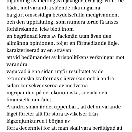
utjämning av meningsskiljaktigheterna ägt rum. De
båda, mot varandra stående riktningarna
ha gjort ömsesidiga betydelsefulla medgivanden,
och den uppfattning, som numera torde få anses
förhärskande, icke blott inom
en begränsad krets av fackmän utan även den
allmänna opinionen, följer en förmedlande linje,
karakteriserad av en strävan
att vid bedömandet av krispolitikens verkningar mot
varandra
väga vad å ena sidan utgör resultatet av de
ekonomiska krafternas självverkan och å andra
sidan konsekvenserna av medvetna
ingripanden på det ekonomiska, sociala och
finansiella området.
A andra sidan är det uppenbart, att det nuvarande
läget företer allt för stora avvikelser från
lågkonjunkturen i början av
förra decenniet för att man skall vara berättigad att