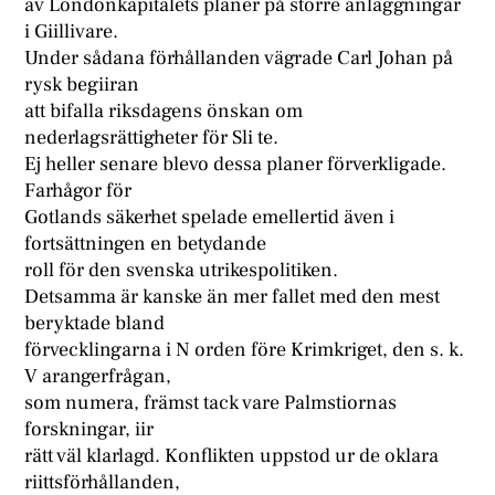
av Londonkapitalets planer på större anläggningar
i Giillivare.
Under sådana förhållanden vägrade Carl Johan på
rysk begiiran
att bifalla riksdagens önskan om
nederlagsrättigheter för Sli te.
Ej heller senare blevo dessa planer förverkligade.
Farhågor för
Gotlands säkerhet spelade emellertid även i
fortsättningen en betydande
roll för den svenska utrikespolitiken.
Detsamma är kanske än mer fallet med den mest
beryktade bland
förvecklingarna i N orden före Krimkriget, den s. k.
V arangerfrågan,
som numera, främst tack vare Palmstiornas
forskningar, iir
rätt väl klarlagd. Konflikten uppstod ur de oklara
riittsförhållanden,