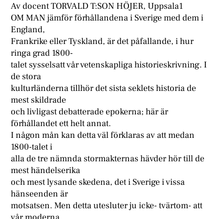
Av docent TORVALD T:SON HÖJER, Uppsala1
OM MAN jämför förhållandena i Sverige med dem i
England,
Frankrike eller Tyskland, är det påfallande, i hur
ringa grad 1800-
talet sysselsatt vår vetenskapliga historieskrivning. I
de stora
kulturländerna tillhör det sista seklets historia de
mest skildrade
och livligast debatterade epokerna; här är
förhållandet ett helt annat.
I någon mån kan detta väl förklaras av att medan
1800-talet i
alla de tre nämnda stormakternas hävder hör till de
mest händelserika
och mest lysande skedena, det i Sverige i vissa
hänseenden är
motsatsen. Men detta utesluter ju icke- tvärtom- att
vår moderna