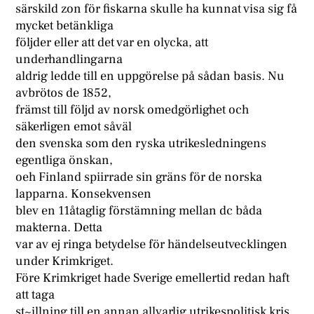
särskild zon för fiskarna skulle ha kunnat visa sig få
mycket betänkliga
följder eller att det var en olycka, att
underhandlingarna
aldrig ledde till en uppgörelse på sådan basis. Nu
avbrötos de 1852,
främst till följd av norsk omedgörlighet och
säkerligen emot såväl
den svenska som den ryska utrikesledningens
egentliga önskan,
oeh Finland spiirrade sin gräns för de norska
lapparna. Konsekvensen
blev en 11åtaglig förstämning mellan dc båda
makterna. Detta
var av ej ringa betydelse för händelseutvecklingen
under Krimkriget.
Före Krimkriget hade Sverige emellertid redan haft
att taga
st~illning till en annan allvarlig utrikespolitisk kris,