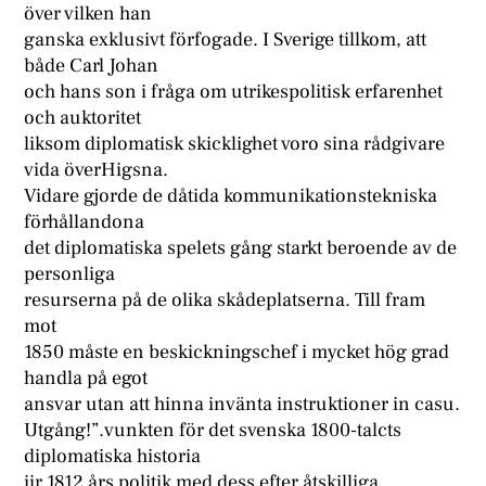
över vilken han
ganska exklusivt förfogade. I Sverige tillkom, att
både Carl Johan
och hans son i fråga om utrikespolitisk erfarenhet
och auktoritet
liksom diplomatisk skicklighet voro sina rådgivare
vida överHigsna.
Vidare gjorde de dåtida kommunikationstekniska
förhållandona
det diplomatiska spelets gång starkt beroende av de
personliga
resurserna på de olika skådeplatserna. Till fram
mot
1850 måste en beskickningschef i mycket hög grad
handla på egot
ansvar utan att hinna invänta instruktioner in casu.
Utgång!”.vunkten för det svenska 1800-talcts
diplomatiska historia
iir 1812 års politik med dess efter åtskilliga