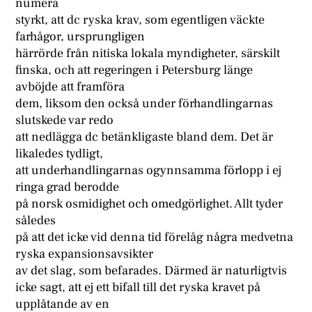
numera
styrkt, att dc ryska krav, som egentligen väckte
farhågor, ursprungligen
härrörde från nitiska lokala myndigheter, särskilt
finska, och att regeringen i Petersburg länge
avböjde att framföra
dem, liksom den också under förhandlingarnas
slutskede var redo
att nedlägga dc betänkligaste bland dem. Det är
likaledes tydligt,
att underhandlingarnas ogynnsamma förlopp i ej
ringa grad berodde
på norsk osmidighet och omedgörlighet. Allt tyder
således
på att det icke vid denna tid förelåg några medvetna
ryska expansionsavsikter
av det slag, som befarades. Därmed är naturligtvis
icke sagt, att ej ett bifall till det ryska kravet på
upplåtande av en