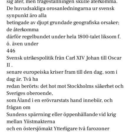
sig åter, men frågeställningen skulle återkomma.
De huvudsakliga orosanledningarna ur svensk
synpunkt äro alla
betingade av djupt grundade geografiska orsaker;
de återkomma
därför regelbundet under hela 1800-talet liksom f.
ö. även under
446
Svensk utrikespolitik från Carl XIV Johan till Oscar
II .
senare europeiska kriser fram till den dag, som i
dag är. Två ha
redan berörts: det hot mot Stockholms säkerhet och
Sveriges oberoende,
som Åland i en erövrarstats hand innebiir, och
frågan om
Sundens spärrning eller öppenhållande vid krig
mellan Yiistmakterna
och en östersjömakt Ytterligare två farozoner