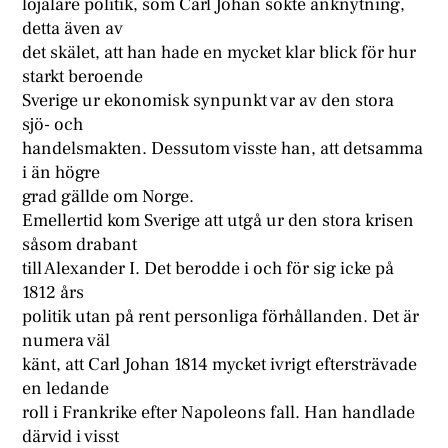
lojalare politik, som Carl Johan sökte anknytning,
detta även av
det skälet, att han hade en mycket klar blick för hur
starkt beroende
Sverige ur ekonomisk synpunkt var av den stora
sjö- och
handelsmakten. Dessutom visste han, att detsamma
i än högre
grad gällde om Norge.
Emellertid kom Sverige att utgå ur den stora krisen
såsom drabant
till Alexander I. Det berodde i och för sig icke på
1812 års
politik utan på rent personliga förhållanden. Det är
numera väl
känt, att Carl Johan 1814 mycket ivrigt eftersträvade
en ledande
roll i Frankrike efter Napoleons fall. Han handlade
därvid i visst