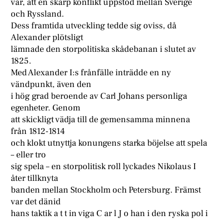
var, att en skarp konflikt uppstod mellan Sverige
och Ryssland.
Dess framtida utveckling tedde sig oviss, då
Alexander plötsligt
lämnade den storpolitiska skådebanan i slutet av
1825.
Med Alexander I:s frånfälle inträdde en ny
vändpunkt, även den
i hög grad beroende av Carl Johans personliga
egenheter. Genom
att skickligt vädja till de gemensamma minnena
från 1812-1814
och klokt utnyttja konungens starka böjelse att spela
– eller tro
sig spela – en storpolitisk roll lyckades Nikolaus I
åter tillknyta
banden mellan Stockholm och Petersburg. Främst
var det dänid
hans taktik a t t in viga C ar l J o han i den ryska pol i