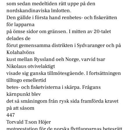
som sedan medeltiden rått uppe på den
nordskandinaviska lmlotten.
Den gällde i första hand renbetes- och fiskerätten
för lapparna
på ömse sidor om gränsen. I mitten av 20-talet
delades de
förut gemensamma distrikten i Sydvaranger och på
Kolahalvöns
kust mellan Ryssland oeh Norge, varvid tsar
Nikolaus otvivelaktigt
visade sig ganska tillmötesgående. I fortsättningen
tilltogo emellertid
betes- och fisketvisterna i skärpa. Frågans
kärnpunkt blev
det så småningom från rysk sida framförda kravet
på att såsom
447
Torvald T:son Höjer
motprestation för de norska flyttlapparnas betesrätt