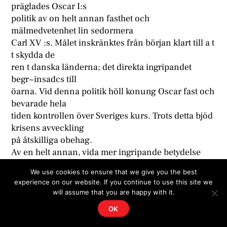
präglades Oscar I:s
politik av on helt annan fasthet och
mälmedvetenhet lin sedormera
Carl XV :s. Målet inskränktes från början klart till a t
t skydda de
ren t danska länderna; det direkta ingripandet
begr~insadcs till
öarna. Vid denna politik höll konung Oscar fast och
bevarade hela
tiden kontrollen över Sveriges kurs. Trots detta bjöd
krisens avveckling
på åtskilliga obehag.
Av en helt annan, vida mer ingripande betydelse
blev, som välbekant
We use cookies to ensure that we give you the best
är, nästa kris, som Sverige hade att taga ställning
experience on our website. If you continue to use this site we
till,
will assume that you are happy with it.
Krimkriget. Det är den episod i vår diplomatiska
OK
1800-talshistoria,
som utan all jämförelse dragit störst intresse till sig