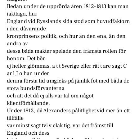
Iledan under de upprörda åren 1812-1813 kan man
iakttaga, hur
England vid Rysslands sida stod som huvudfaktorn
i den dåvarande
kronprinsens politik, och hur än den ena, än den
andra av
dessa båda makter spelade den främsta rollen för
honom. Det bör
ej heller glömmas, a t t Sverige eller rät t are sagt C
ar l J o han under
denna första tid umgicks på jämlik fot med båda de
stora bundsförvanterna
och att det då ej alls var tal om något
klientförhållande.
Under 1813, då Alexanders pålitlighet vid mer än ett
tillfälle
var minst sagt tvi v elak tig, var det främst till
England och dess