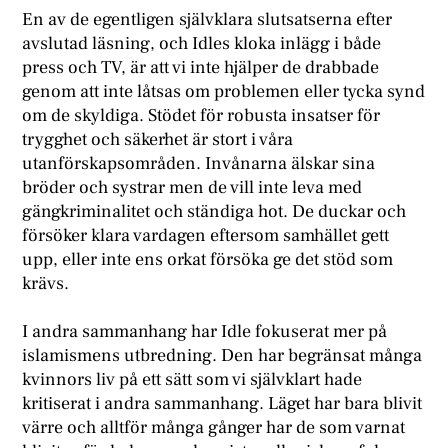
En av de egentligen självklara slutsatserna efter
avslutad läsning, och Idles kloka inlägg i både
press och TV, är att vi inte hjälper de drabbade
genom att inte låtsas om problemen eller tycka synd
om de skyldiga. Stödet för robusta insatser för
trygghet och säkerhet är stort i våra
utanförskapsområden. Invånarna älskar sina
bröder och systrar men de vill inte leva med
gängkriminalitet och ständiga hot. De duckar och
försöker klara vardagen eftersom samhället gett
upp, eller inte ens orkat försöka ge det stöd som
krävs.
I andra sammanhang har Idle fokuserat mer på
islamismens utbredning. Den har begränsat många
kvinnors liv på ett sätt som vi självklart hade
kritiserat i andra sammanhang. Läget har bara blivit
värre och alltför många gånger har de som varnat