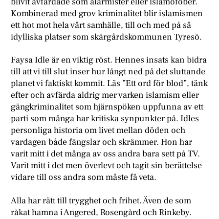
blivit avfärdade som alarmister eller islamofober.
Kombinerad med grov kriminalitet blir islamismen
ett hot mot hela vårt samhälle, till och med på så
idylliska platser som skärgårdskommunen Tyresö.
Faysa Idle är en viktig röst. Hennes insats kan bidra
till att vi till slut inser hur långt ned på det sluttande
planet vi faktiskt kommit. Läs ”Ett ord för blod”, tänk
efter och avfärda aldrig mer varken islamism eller
gängkriminalitet som hjärnspöken uppfunna av ett
parti som många har kritiska synpunkter på. Idles
personliga historia om livet mellan döden och
vardagen både fängslar och skrämmer. Hon har
varit mitt i det många av oss andra bara sett på TV.
Varit mitt i det men överlevt och tagit sin berättelse
vidare till oss andra som måste få veta.
Alla har rätt till trygghet och frihet. Även de som
råkat hamna i Angered, Rosengård och Rinkeby.