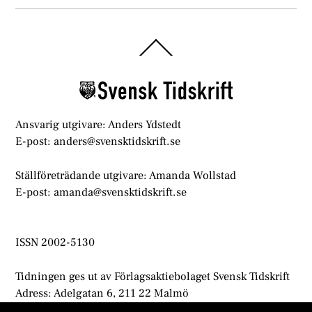
Back
To
Top
Ansvarig utgivare: Anders Ydstedt
E-post: anders@svensktidskrift.se
Ställföreträdande utgivare: Amanda Wollstad
E-post: amanda@svensktidskrift.se
ISSN 2002-5130
Tidningen ges ut av Förlagsaktiebolaget Svensk Tidskrift
Adress: Adelgatan 6, 211 22 Malmö
info@svensktidskrift.se