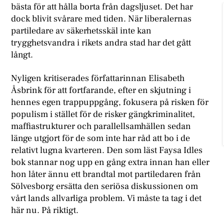
bästa för att hålla borta från dagsljuset. Det har
dock blivit svårare med tiden. När liberalernas
partiledare av säkerhetsskäl inte kan
trygghetsvandra i rikets andra stad har det gått
långt.
Nyligen kritiserades författarinnan Elisabeth
Åsbrink för att fortfarande, efter en skjutning i
hennes egen trappuppgång, fokusera på risken för
populism i stället för de risker gängkriminalitet,
maffiastrukturer och parallellsamhällen sedan
länge utgjort för de som inte har råd att bo i de
relativt lugna kvarteren. Den som läst Faysa Idles
bok stannar nog upp en gång extra innan han eller
hon låter ännu ett brandtal mot partiledaren från
Sölvesborg ersätta den seriösa diskussionen om
vårt lands allvarliga problem. Vi måste ta tag i det
här nu. På riktigt.