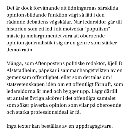
Det är dock förvånande att tidningarnas särskilda
opinionsbildande funktion vägt så lätt i den
rådande debattens vågskålar. När ledarsidor går till
historien som ett led i att motverka ”populism”
måste ju motargumentet vara att oberoende
opinionsjournalistik i sig är en genre som stärker
demokratin.
Många, som Aftenpostens politiske redaktör, Kjell B
Alststadheim, påpekar i sammanhanget vikten av en
gemensam offentlighet, eller som det talas om i
statsvetenskapen idén om ett offentligt förnuft, som
ledarsidorna är med och bygger upp. Lägg därtill
att antalet övriga aktörer i det offentliga samtalet
som söker påverka opinion som vilar på oberoende
och starka professionsideal är få.
Inga texter kan beställas av en uppdragsgivare.