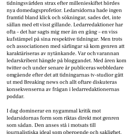
tidningsvärlden strax efter millenieskiftet hördes
nya domedagsprofetior. Ledarsidorna hade ingen
framtid bland klick och sökningar, sades det, inte
sällan med ett visst gillande. Ledarredaktioner har
ofta – det har sagts mig mer än en gång – en viss
kufstämpel på sina respektive tidningar. Men trots
och associationen med särlingar så kom genren att
karaktäriseras av nytänkande. Var och varannan
ledarskribent hängde på bloggandet. Med åren kom
twitter och under senare år publiceras webbledare
omgående efter det att tidningarnas tv-studior gått
ut med Breaking news och allt oftare diskuteras
konsekvenserna av frågan i ledarredaktionernas
poddar.
I dag dominerar en nygammal kritik mot
ledarsidornas form som riktas direkt mot genren
som sådan. Den anses stå i motsats till
journalistiska ideal som oberoende och saklighet.