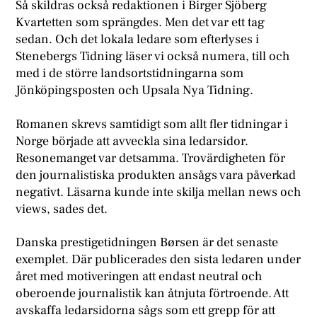
Så skildras också redaktionen i Birger Sjöberg
Kvartetten som sprängdes. Men det var ett tag
sedan. Och det lokala ledare som efterlyses i
Stenebergs Tidning läser vi också numera, till och
med i de större landsortstidningarna som
Jönköpingsposten och Upsala Nya Tidning.
Romanen skrevs samtidigt som allt fler tidningar i
Norge började att avveckla sina ledarsidor.
Resonemanget var detsamma. Trovärdigheten för
den journalistiska produkten ansågs vara påverkad
negativt. Läsarna kunde inte skilja mellan news och
views, sades det.
Danska prestigetidningen Børsen är det senaste
exemplet. Där publicerades den sista ledaren under
året med motiveringen att endast neutral och
oberoende journalistik kan åtnjuta förtroende. Att
avskaffa ledarsidorna sågs som ett grepp för att