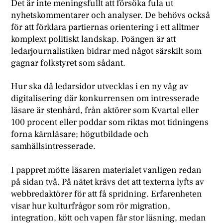
Det är inte meningsfullt att försöka fula ut
nyhetskommentarer och analyser. De behövs också
för att förklara partiernas orientering i ett alltmer
komplext politiskt landskap. Poängen är att
ledarjournalistiken bidrar med något särskilt som
gagnar folkstyret som sådant.
Hur ska då ledarsidor utvecklas i en ny våg av
digitalisering där konkurrensen om intresserade
läsare är stenhård, från aktörer som Kvartal eller
100 procent eller poddar som riktas mot tidningens
forna kärnläsare; högutbildade och
samhällsintresserade.
I pappret mötte läsaren materialet vanligen redan
på sidan två. På nätet krävs det att texterna lyfts av
webbredaktörer för att få spridning. Erfarenheten
visar hur kulturfrågor som rör migration,
integration, kött och vapen får stor läsning, medan