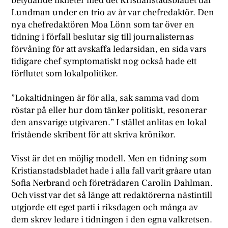
betydande likheter med det Kristianstadsbladet där
Lundman under en trio av år var chefredaktör. Den
nya chefredaktören Moa Lönn som tar över en
tidning i förfall beslutar sig till journalisternas
förvåning för att avskaffa ledarsidan, en sida vars
tidigare chef symptomatiskt nog också hade ett
förflutet som lokalpolitiker.
”Lokaltidningen är för alla, sak samma vad dom
röstar på eller hur dom tänker politiskt, resonerar
den ansvarige utgivaren.” I stället anlitas en lokal
fristående skribent för att skriva krönikor.
Visst är det en möjlig modell. Men en tidning som
Kristianstadsbladet hade i alla fall varit gråare utan
Sofia Nerbrand och företrädaren Carolin Dahlman.
Och visst var det så länge att redaktörerna nästintill
utgjorde ett eget parti i riksdagen och många av
dem skrev ledare i tidningen i den egna valkretsen.