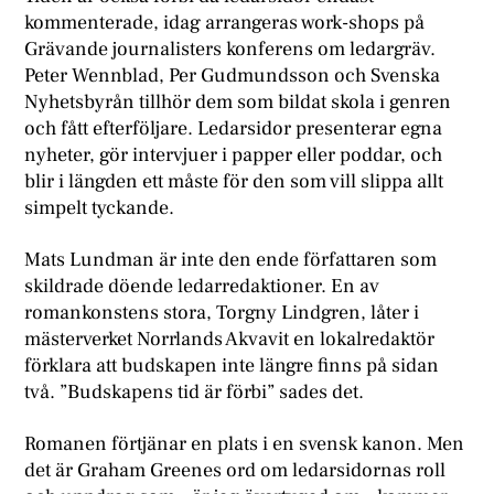
kommenterade, idag arrangeras work-shops på
Grävande journalisters konferens om ledargräv.
Peter Wennblad, Per Gudmundsson och Svenska
Nyhetsbyrån tillhör dem som bildat skola i genren
och fått efterföljare. Ledarsidor presenterar egna
nyheter, gör intervjuer i papper eller poddar, och
blir i längden ett måste för den som vill slippa allt
simpelt tyckande.
Mats Lundman är inte den ende författaren som
skildrade döende ledarredaktioner. En av
romankonstens stora, Torgny Lindgren, låter i
mästerverket Norrlands Akvavit en lokalredaktör
förklara att budskapen inte längre finns på sidan
två. ”Budskapens tid är förbi” sades det.
Romanen förtjänar en plats i en svensk kanon. Men
det är Graham Greenes ord om ledarsidornas roll