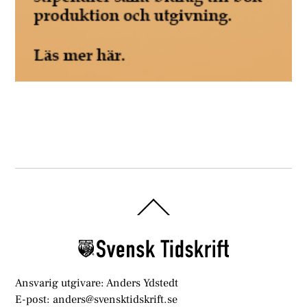
Back
To
Top
Ansvarig utgivare: Anders Ydstedt
E-post: anders@svensktidskrift.se