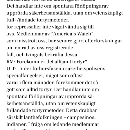
Det handlar inte om spontana förlöpningarav
upprörda säkerhetsanställda, utan om vetenskapligt
full- /ändade tortyrmetoder.
för repressalier inte vågat vända sig till
oss. Medlemmar av ”America’s Watch”,
som misstrott oss, har senare gjort efterforskningar
om en rad av oss registrerade
fall, och tvingats bekräfta dessa.
RM: Förekommer det alltjämt tortyr?
UIT: Under förhörsfasen i säkerhetspolisens
specialfängelser, något som oftast
varar i flera månader, förekommer det så
gott som alltid tortyr. Det handlar inte om
spontana förlöpningar av upprörda sä-
kerhetsanställda,.utan om vetenskapligt
fulländade tortyrmetoder. Detta drabbar
särskilt lantbefolkningen – campesinos,
indianer. I fråga om ledande medlemmar