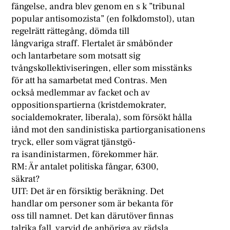
fängelse, andra blev genom en s k ”tribunal
popular antisomozista” (en folkdomstol), utan
regelrätt rättegång, dömda till
långvariga straff. Flertalet är småbönder
och lantarbetare som motsatt sig
tvångskollektiviseringen, eller som misstänks
för att ha samarbetat med Contras. Men
också medlemmar av facket och av
oppositionspartierna (kristdemokrater,
socialdemokrater, liberala), som försökt hålla
iånd mot den sandinistiska partiorganisationens
tryck, eller som vägrat tjänstgö-
ra isandinistarmen, förekommer här.
RM: Är antalet politiska fångar, 6300,
säkrat?
UIT: Det är en försiktig beräkning. Det
handlar om personer som är bekanta för
oss till namnet. Det kan därutöver finnas
talrika fall, varvid de anhöriga av rädsla