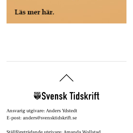
Back
To
Top
Ansvarig utgivare: Anders Ydstedt
E-post: anders@svensktidskrift.se
Ställföreträdande utgivare: Amanda Wollstad