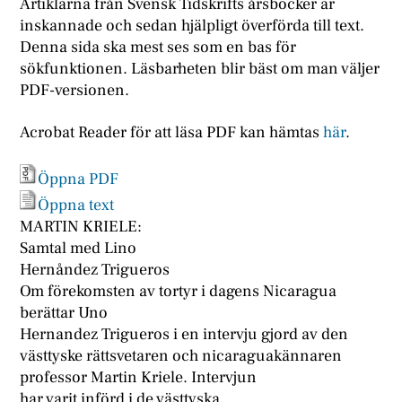
Artiklarna från Svensk Tidskrifts årsböcker är
inskannade och sedan hjälpligt överförda till text.
Denna sida ska mest ses som en bas för
sökfunktionen. Läsbarheten blir bäst om man väljer
PDF-versionen.
Acrobat Reader för att läsa PDF kan hämtas
här
.
Öppna PDF
Öppna text
MARTIN KRIELE:
Samtal med Lino
Hernåndez Trigueros
Om förekomsten av tortyr i dagens Nicaragua
berättar Uno
Hernandez Trigueros i en intervju gjord av den
västtyske rättsvetaren och nicaraguakännaren
professor Martin Kriele. Intervjun
har varit införd i de västtyska