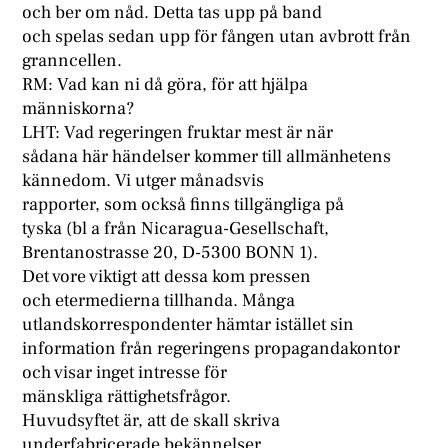
och ber om nåd. Detta tas upp på band
och spelas sedan upp för fången utan avbrott från
granncellen.
RM: Vad kan ni då göra, för att hjälpa
människorna?
LHT: Vad regeringen fruktar mest är när
sådana här händelser kommer till allmänhetens
kännedom. Vi utger månadsvis
rapporter, som också finns tillgängliga på
tyska (bl a från Nicaragua-Gesellschaft,
Brentanostrasse 20, D-5300 BONN 1).
Det vore viktigt att dessa kom pressen
och etermedierna tillhanda. Många
utlandskorrespondenter hämtar istället sin
information från regeringens propagandakontor
och visar inget intresse för
mänskliga rättighetsfrågor.
Huvudsyftet är, att de skall skriva
underfabricerade bekännelser.