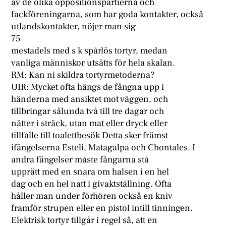
av de olika oppositionspartierna och
fackföreningarna, som har goda kontakter, också
utlandskontakter, nöjer man sig
75
mestadels med s k spårlös tortyr, medan
vanliga människor utsätts för hela skalan.
RM: Kan ni skildra tortyrmetoderna?
UIR: Mycket ofta hängs de fångna upp i
händerna med ansiktet mot väggen, och
tillbringar sålunda två till tre dagar och
nätter i sträck, utan mat eller dryck eller
tillfålle till toalettbesök Detta sker främst
ifängelserna Esteli, Matagalpa och Chontales. I
andra fängelser måste fångarna stå
upprätt med en snara om halsen i en hel
dag och en hel natt i givaktställning. Ofta
håller man under förhören också en kniv
framför strupen eller en pistol intill tinningen.
Elektrisk tortyr tillgår i regel så, att en