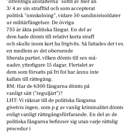
”offentliga anstalterna” suttit av mer än
3/ 4 av sin strafftid och som accepterat
politisk ”omskolning”, vidare 50 sandinistsoldater
ur militärfängelser. De övriga
735 är äkta politiska fångar. En del av
dem hade dömts till relativt korta straff
och skulle inom kort ha frigivits. Så fattades det t ex
en medlem av det oberoende
liberala partiet, vilken dömts till sex må-
nader, ytterligare 15 dagar. Flertalet av
dem som försatts på fri fot har ännu inte
kallats till rättegång.
RM: Har de 6300 fångarna dömts på
vanligt sätt (”reguljärt”)?
LHT: Vi räknar till de politiska fångama
givetvis ingen, som p g av vanlig kriminalitet dömts
enligt vanligt rättegångsförfarande. En del av de
politiska fångarna befinner sig utan varje rättslig
procedur i