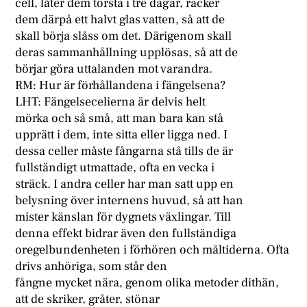
cell, låter dem törsta i tre dagar, räcker
dem därpå ett halvt glas vatten, så att de
skall börja slåss om det. Därigenom skall
deras sammanhållning upplösas, så att de
börjar göra uttalanden mot varandra.
RM: Hur är förhållandena i fängelsena?
LHT: Fängelsecelierna är delvis helt
mörka och så små, att man bara kan stå
upprätt i dem, inte sitta eller ligga ned. I
dessa celler måste fångarna stå tills de är
fullständigt utmattade, ofta en vecka i
sträck. I andra celler har man satt upp en
belysning över internens huvud, så att han
mister känslan för dygnets växlingar. Till
denna effekt bidrar även den fullständiga
oregelbundenheten i förhören och måltiderna. Ofta
drivs anhöriga, som står den
fångne mycket nära, genom olika metoder dithän,
att de skriker, gråter, stönar