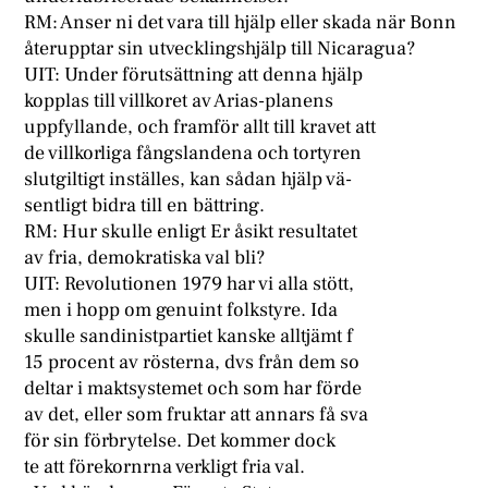
RM: Anser ni det vara till hjälp eller skada när Bonn
återupptar sin utvecklingshjälp till Nicaragua?
UIT: Under förutsättning att denna hjälp
kopplas till villkoret av Arias-planens
uppfyllande, och framför allt till kravet att
de villkorliga fångslandena och tortyren
slutgiltigt inställes, kan sådan hjälp vä-
sentligt bidra till en bättring.
RM: Hur skulle enligt Er åsikt resultatet
av fria, demokratiska val bli?
UIT: Revolutionen 1979 har vi alla stött,
men i hopp om genuint folkstyre. Ida
skulle sandinistpartiet kanske alltjämt f
15 procent av rösterna, dvs från dem so
deltar i maktsystemet och som har förde
av det, eller som fruktar att annars få sva
för sin förbrytelse. Det kommer dock
te att förekornrna verkligt fria val.