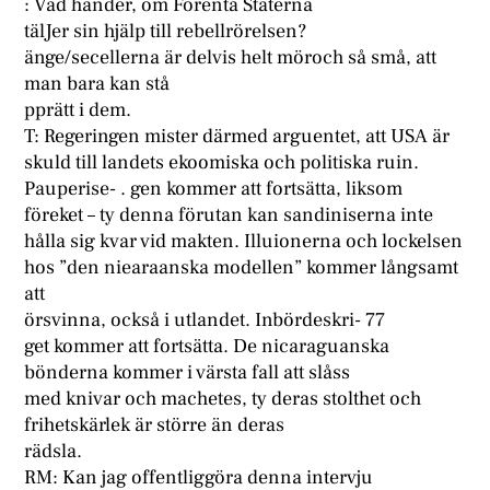
: Vad händer, om Förenta Staterna
tälJer sin hjälp till rebellrörelsen?
änge/secellerna är delvis helt möroch så små, att
man bara kan stå
pprätt i dem.
T: Regeringen mister därmed arguentet, att USA är
skuld till landets ekoomiska och politiska ruin.
Pauperise- . gen kommer att fortsätta, liksom
föreket – ty denna förutan kan sandiniserna inte
hålla sig kvar vid makten. Illuionerna och lockelsen
hos ”den niearaanska modellen” kommer långsamt
att
örsvinna, också i utlandet. Inbördeskri- 77
get kommer att fortsätta. De nicaraguanska
bönderna kommer i värsta fall att slåss
med knivar och machetes, ty deras stolthet och
frihetskärlek är större än deras
rädsla.
RM: Kan jag offentliggöra denna intervju