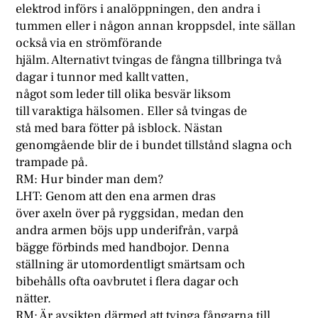
elektrod införs i analöppningen, den andra i
tummen eller i någon annan kroppsdel, inte sällan
också via en strömförande
hjälm. Alternativt tvingas de fångna tillbringa två
dagar i tunnor med kallt vatten,
något som leder till olika besvär liksom
till varaktiga hälsomen. Eller så tvingas de
stå med bara fötter på isblock. Nästan
genomgående blir de i bundet tillstånd slagna och
trampade på.
RM: Hur binder man dem?
LHT: Genom att den ena armen dras
över axeln över på ryggsidan, medan den
andra armen böjs upp underifrån, varpå
bägge förbinds med handbojor. Denna
ställning är utomordentligt smärtsam och
bibehålls ofta oavbrutet i flera dagar och
nätter.
RM: Är avsikten därmed att tvinga fångarna till