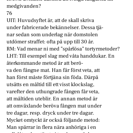
medgivanden?
76
UIT: Huvudsyftet är, att de skall skriva
under fabricerade bekännelser. Dessa tjä-
nar sedan som underlag när domstolen
utdömer straffet: ofta på upp till 30 år.
RM: Vad menar ni med ”spårlösa” tortyrmetoder?
LHT: Till exempel slag med våta handdukar. En
återkommande metod är att berö-
va den fångne mat. Han får först veta, att
han först måste förtjäna sin föda. Därpå
utsätts en måltid till ett visst klockslag,
varefter den uthungrade fången får veta,
att måltiden uteblir. En annan metod är
att omväxlande beröva fången mat under
tre dagar, resp. dryck under tre dagar.
Mycket omtyckt är också följande metod:
Man spärrar in flera nära anhöriga i en