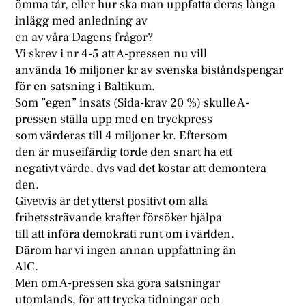
ömma tår, eller hur ska man uppfatta deras långa
inlägg med anledning av
en av våra Dagens frågor?
Vi skrev i nr 4-5 att A-pressen nu vill
använda 16 miljoner kr av svenska biståndspengar
för en satsning i Baltikum.
Som ”egen” insats (Sida-krav 20 %) skulle A-
pressen ställa upp med en tryckpress
som värderas till 4 miljoner kr. Eftersom
den är museifärdig torde den snart ha ett
negativt värde, dvs vad det kostar att demontera
den.
Givetvis är det ytterst positivt om alla
frihetssträvande krafter försöker hjälpa
till att införa demokrati runt om i världen.
Därom har vi ingen annan uppfattning än
AlC.
Men om A-pressen ska göra satsningar
utomlands, för att trycka tidningar och