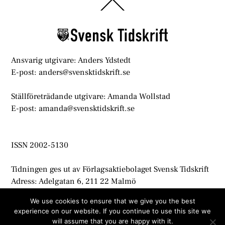
Back
To
Top
Ansvarig utgivare: Anders Ydstedt
E-post: anders@svensktidskrift.se
Ställföreträdande utgivare: Amanda Wollstad
E-post: amanda@svensktidskrift.se
ISSN 2002-5130
Tidningen ges ut av Förlagsaktiebolaget Svensk Tidskrift
Adress: Adelgatan 6, 211 22 Malmö
info@svensktidskrift.se
We use cookies to ensure that we give you the best
experience on our website. If you continue to use this site we
© Svensk Tidskrift 2021
will assume that you are happy with it.