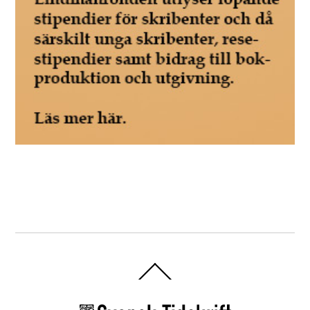
Back
To
Top