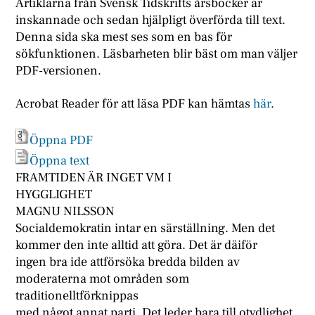
Artiklarna från Svensk Tidskrifts årsböcker är
inskannade och sedan hjälpligt överförda till text.
Denna sida ska mest ses som en bas för
sökfunktionen. Läsbarheten blir bäst om man väljer
PDF-versionen.
Acrobat Reader för att läsa PDF kan hämtas
här
.
Öppna PDF
Öppna text
FRAMTIDEN ÄR INGET VM I
HYGGLIGHET
MAGNU NILSSON
Socialdemokratin intar en särställning. Men det
kommer den inte alltid att göra. Det är däiför
ingen bra ide attförsöka bredda bilden av
moderaterna mot områden som
traditionelltförknippas
med något annat parti. Det leder bara till otydlighet.