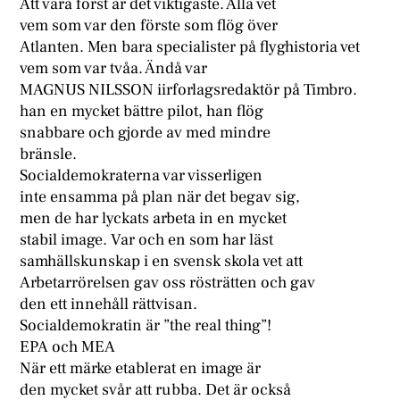
Att vara först är det viktigaste. Alla vet
vem som var den förste som flög över
Atlanten. Men bara specialister på flyghistoria vet
vem som var tvåa. Ändå var
MAGNUS NILSSON iirforlagsredaktör på Timbro.
han en mycket bättre pilot, han flög
snabbare och gjorde av med mindre
bränsle.
Socialdemokraterna var visserligen
inte ensamma på plan när det begav sig,
men de har lyckats arbeta in en mycket
stabil image. Var och en som har läst
samhällskunskap i en svensk skola vet att
Arbetarrörelsen gav oss rösträtten och gav
den ett innehåll rättvisan.
Socialdemokratin är ”the real thing”!
EPA och MEA
När ett märke etablerat en image är
den mycket svår att rubba. Det är också