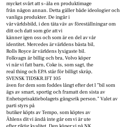
mycket svårt att s~äla en produktimage
från någon annan. Detta gäller både ideologier och
vanliga produkter. De ingår i
vår världsbild, i den täta väv av föreställningar om
ditt och datt som gör att vi
känner igen oss och som är en del av vår
identitet. Mercedes är världens bästa bil,
Rolls Royce är världens lyxigaste bil.
Folkvagn är billig och bra, Volvo köper
vi när vi fatt barn, Coke is, som sagt, the
real thing och EPA står för billigt skräp,
SVENSK TIDSKR.IFT 105
även for dem som foddes långt efter det l ”bil som
ägs av smart, sportig och framatt den sista av
Enhetsprisaktiebolagets gångsrik person.” Valet av
parti styrs på
butiker köpts av Tempo, som köptes av
Åhlens dit vi ändå inte går om vi är ute
efter riktig kvalitet. Den köper vi på NK