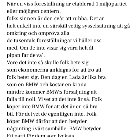
När en viss foreställning är etablerad 1 miljöpartiet
eller möjligen centern.
folks sinnen är den svår att rubba. Det är
helt enkelt inte en särskilt vettig sysselsättning att gå
omkring och ompröva alla
de tusentals foreställningar vi håller oss
med. Om de inte visar sig vara helt åt
pipan far de va’.
Vore det inte så skulle folk bete sig
som ekonomerna anklagas for att tro att
folk beter sig. Den dag en Lada är lika bra
som en BMW och kostar en krona
mindre kommer BMW:s forsäljning att
falla till noll. Vi vet att det inte är så. Folk
köper inte BMW for att det är en så bra
bil. För det vet de egentligen inte. Folk
köper BMW därfor att den betyder
någonting i vårt samhälle. BMW betyder
Ett parti för dem som lyckats