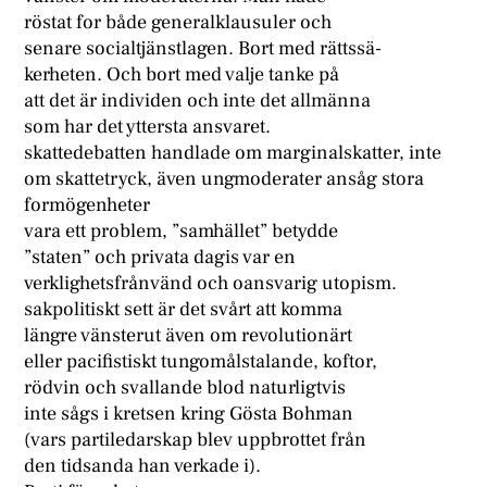
röstat for både generalklausuler och
senare socialtjänstlagen. Bort med rättssä-
kerheten. Och bort med valje tanke på
att det är individen och inte det allmänna
som har det yttersta ansvaret.
skattedebatten handlade om marginalskatter, inte
om skattetryck, även ungmoderater ansåg stora
formögenheter
vara ett problem, ”samhället” betydde
”staten” och privata dagis var en
verklighetsfrånvänd och oansvarig utopism.
sakpolitiskt sett är det svårt att komma
längre vänsterut även om revolutionärt
eller pacifistiskt tungomålstalande, koftor,
rödvin och svallande blod naturligtvis
inte sågs i kretsen kring Gösta Bohman
(vars partiledarskap blev uppbrottet från
den tidsanda han verkade i).