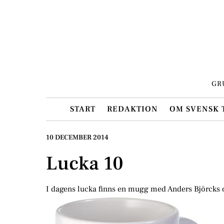
Skip
to
content
GR
START
REDAKTION
OM SVENSK 
10 DECEMBER 2014
Lucka 10
I dagens lucka finns en mugg med Anders Björcks 