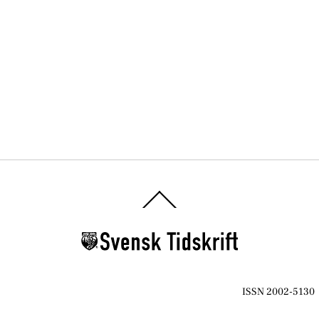
Back
To
Top
ISSN 2002-5130