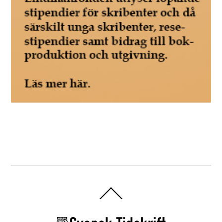
Back
To
Top