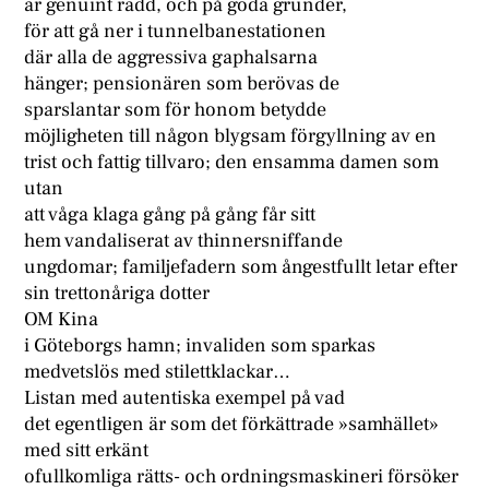
är genuint rädd, och på goda grunder,
för att gå ner i tunnelbanestationen
där alla de aggressiva gaphalsarna
hänger; pensionären som berövas de
sparslantar som för honom betydde
möjligheten till någon blygsam förgyllning av en
trist och fattig tillvaro; den ensamma damen som
utan
att våga klaga gång på gång får sitt
hem vandaliserat av thinnersniffande
ungdomar; familjefadern som ångestfullt letar efter
sin trettonåriga dotter
OM Kina
i Göteborgs hamn; invaliden som sparkas
medvetslös med stilettklackar…
Listan med autentiska exempel på vad
det egentligen är som det förkättrade »samhället»
med sitt erkänt
ofullkomliga rätts- och ordningsmaskineri försöker