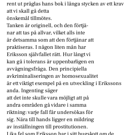
rent ut präglas hans bok i långa stycken av ett krav
att vi skall gå detta
önskemål tillmötes.
Tanken är originell, och den förtjä-
nar att tas på allvar, vilket alls inte
är detsamma som att den förtjänar att
praktiseras. I någon liten mån har
Eriksson självfallet rätt. Hur långt vi
kan gå i tolerans är uppenbarligen en
avvägningsfråga. Den principiella
avkriminaliseringen av homosexualitet
är ett viktigt exempel på en utveckling i Erikssons
anda. Ingenting säger
att det inte skulle vara möjligt att på
andra områden gå vidare i samma
riktning: varje fall får undersökas för
sig. Nära till hands ligger en mildring
av inställningen till prostitutionen.
Lika fel som Eriksson har i sitt hugskott om de