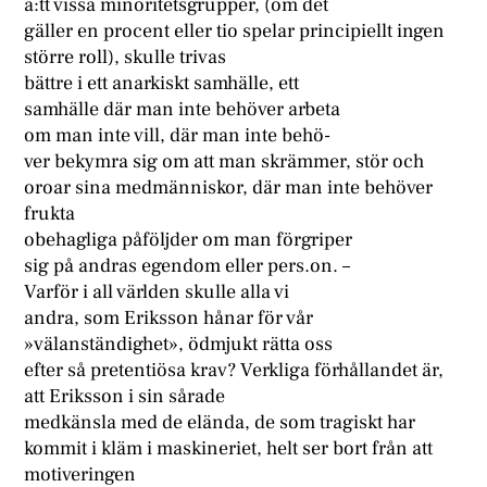
a:tt vissa minoritetsgrupper, (om det
gäller en procent eller tio spelar principiellt ingen
större roll), skulle trivas
bättre i ett anarkiskt samhälle, ett
samhälle där man inte behöver arbeta
om man inte vill, där man inte behö-
ver bekymra sig om att man skrämmer, stör och
oroar sina medmänniskor, där man inte behöver
frukta
obehagliga påföljder om man förgriper
sig på andras egendom eller pers.on. –
Varför i all världen skulle alla vi
andra, som Eriksson hånar för vår
»välanständighet», ödmjukt rätta oss
efter så pretentiösa krav? Verkliga förhållandet är,
att Eriksson i sin sårade
medkänsla med de elända, de som tragiskt har
kommit i kläm i maskineriet, helt ser bort från att
motiveringen