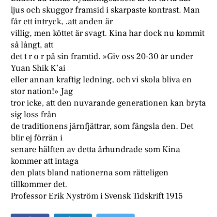
ljus och skuggor framsid i skarpaste kontrast. Man
får ett intryck, .att anden är
villig, men köttet är svagt. Kina har dock nu kommit
så långt, att
det t r o r på sin framtid. »Giv oss 20-30 år under
Yuan Shik K’ai
eller annan kraftig ledning, och vi skola bliva en
stor nation!» Jag
tror icke, att den nuvarande generationen kan bryta
sig loss från
de traditionens järnfjättrar, som fängsla den. Det
blir ej förrän i
senare hälften av detta århundrade som Kina
kommer att intaga
den plats bland nationerna som rätteligen
tillkommer det.
Professor Erik Nyström i Svensk Tidskrift 1915