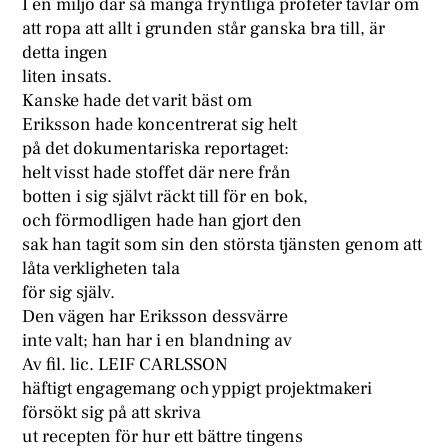
I en miljö där så mänga fryntliga profeter tävlar om
att ropa att allt i grunden står ganska bra till, är
detta ingen
liten insats.
Kanske hade det varit bäst om
Eriksson hade koncentrerat sig helt
på det dokumentariska reportaget:
helt visst hade stoffet där nere från
botten i sig självt räckt till för en bok,
och förmodligen hade han gjort den
sak han tagit som sin den största tjänsten genom att
låta verkligheten tala
för sig själv.
Den vägen har Eriksson dessvärre
inte valt; han har i en blandning av
Av fil. lic. LEIF CARLSSON
häftigt engagemang och yppigt projektmakeri
försökt sig på att skriva
ut recepten för hur ett bättre tingens