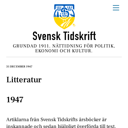
Skip
Me
to
content
GRUNDAD 1911. NÄTTIDNING FÖR POLITIK,
EKONOMI OCH KULTUR.
31 DECEMBER 1947
Litteratur
1947
Artiklarna från Svensk Tidskrifts årsböcker är
inskannade och sedan hjälpligt överförda till text.