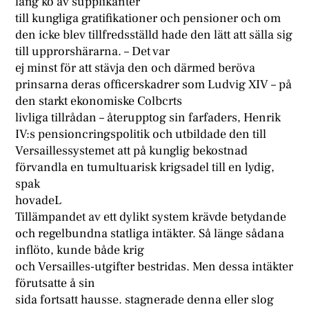
lång kö av supplikanter
till kungliga gratifikationer och pensioner och om
den icke blev tillfredsställd hade den lätt att sälla sig
till upprorshärarna. – Det var
ej minst för att stävja den och därmed beröva
prinsarna deras officerskadrer som Ludvig XIV – på
den starkt ekonomiske Colbcrts
livliga tillrådan – återupptog sin farfaders, Henrik
IV:s pensioncringspolitik och utbildade den till
Versaillessystemet att på kunglig bekostnad
förvandla en tumultuarisk krigsadel till en lydig,
spak
hovadeL
Tillämpandet av ett dylikt system krävde betydande
och regelbundna statliga intäkter. Så länge sådana
inflöto, kunde både krig
och Versailles-utgifter bestridas. Men dessa intäkter
förutsatte å sin
sida fortsatt hausse. stagnerade denna eller slog