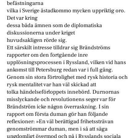
befästningarna
vilka i Sverige åstadkommo mycken uppriktig oro.
Det var kring
dessa båda ämnen som de diplomatiska
diskussionerna under kriget
huvudsakligen rörde sig.
Ett särskilt intresse tilldrar sig Brändströms
rapporter om den fortgående inre
upplösningsprocessen i Ryssland, vilken vid hans
ankomst till Petersburg redan var i full gång.
Genom sin stora förtrolighet med rysk historia och
rysk mentalitet var han väl skickad att
tolka händelseförloppets innebörd. Durnornas
misslyckande och revolutionens seger var för
Brändström icke någon överraskning. I sin
rapport om första duman gör han följande
reflexioner: »En väl berättigad frihetssträvan
genomströmmar duman, men i så att säga
ungdomligt övermod och på i Rysslands sociala