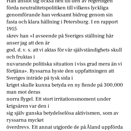
Han anslöt sig också helt till den av regeringen
förda neutralitetspolitiken till vilkens lyckliga
genomförande han verksamt bidrog genom sin
fasta och klara hållning i Petersburg. I en rapport
1915
skrev han »I avseende på Sveriges ställning här
anser jag att den är
god, d. v. s. att vi aktas för vår självständighets skull
och fruktas i
nuvarande politiska situation i viss grad mera än vi
förtjäna». Ryssarna hyste den uppfattningen att
Sveriges inträde på tysk sida i
kriget skulle kunna betyda en ny fiende på 300,000
man mot deras
norra flygel. Ett stort irritationsmoment under
krigsåren var den i
sig själv ganska betydelselösa aktivismen, som av
ryssarna mycket
överdrevs. Ett annat utgjorde de på Åland uppförda