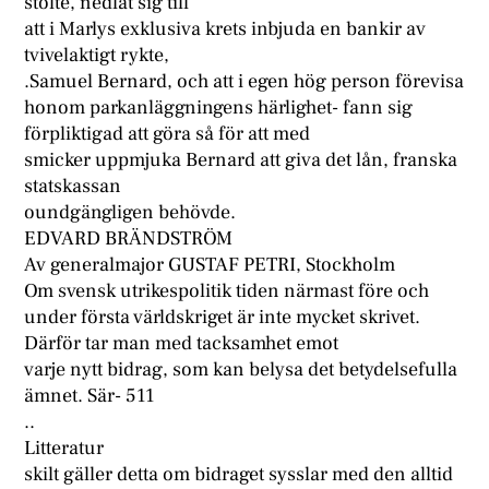
stolte, nedlät sig till
att i Marlys exklusiva krets inbjuda en bankir av
tvivelaktigt rykte,
.Samuel Bernard, och att i egen hög person förevisa
honom parkanläggningens härlighet- fann sig
förpliktigad att göra så för att med
smicker uppmjuka Bernard att giva det lån, franska
statskassan
oundgängligen behövde.
EDVARD BRÄNDSTRÖM
Av generalmajor GUSTAF PETRI, Stockholm
Om svensk utrikespolitik tiden närmast före och
under första världskriget är inte mycket skrivet.
Därför tar man med tacksamhet emot
varje nytt bidrag, som kan belysa det betydelsefulla
ämnet. Sär- 511
..
Litteratur
skilt gäller detta om bidraget sysslar med den alltid