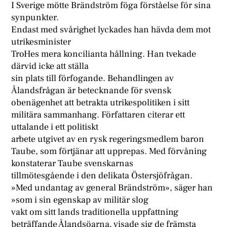
I Sverige mötte Brändström föga förståelse för sina
synpunkter.
Endast med svårighet lyckades han hävda dem mot
utrikesminister
TroHes mera koncilianta hållning. Han tvekade
därvid icke att ställa
sin plats till förfogande. Behandlingen av
Ålandsfrågan är betecknande för svensk
obenägenhet att betrakta utrikespolitiken i sitt
militära sammanhang. Författaren citerar ett
uttalande i ett politiskt
arbete utgivet av en rysk regeringsmedlem baron
Taube, som förtjänar att upprepas. Med förvåning
konstaterar Taube svenskarnas
tillmötesgående i den delikata Östersjöfrågan.
»Med undantag av general Brändström», säger han
»som i sin egenskap av militär slog
vakt om sitt lands traditionella uppfattning
beträffande Ålandsöarna, visade sig de främsta