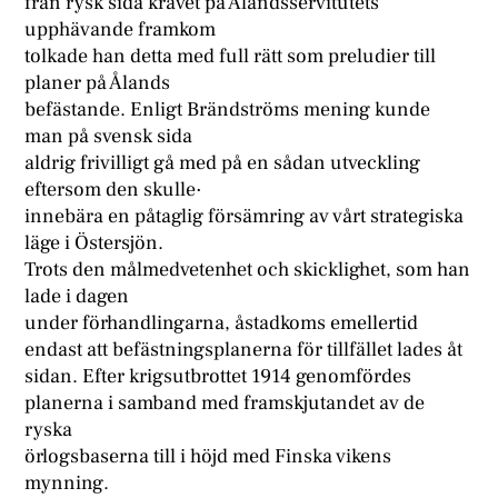
från rysk sida kravet på Ålandsservitutets
upphävande framkom
tolkade han detta med full rätt som preludier till
planer på Ålands
befästande. Enligt Brändströms mening kunde
man på svensk sida
aldrig frivilligt gå med på en sådan utveckling
eftersom den skulle·
innebära en påtaglig försämring av vårt strategiska
läge i Östersjön.
Trots den målmedvetenhet och skicklighet, som han
lade i dagen
under förhandlingarna, åstadkoms emellertid
endast att befästningsplanerna för tillfället lades åt
sidan. Efter krigsutbrottet 1914 genomfördes
planerna i samband med framskjutandet av de
ryska
örlogsbaserna till i höjd med Finska vikens
mynning.