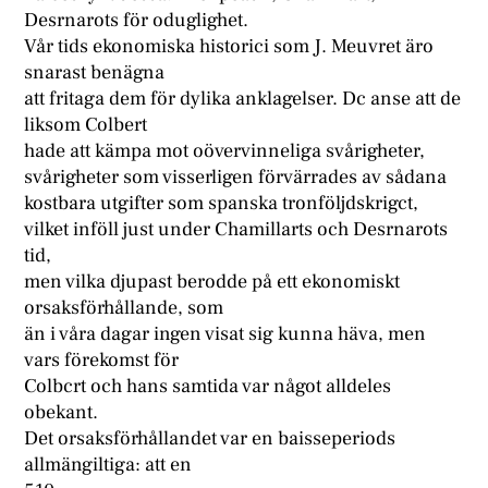
Desrnarots för oduglighet.
Vår tids ekonomiska historici som J. Meuvret äro
snarast benägna
att fritaga dem för dylika anklagelser. Dc anse att de
liksom Colbert
hade att kämpa mot oövervinneliga svårigheter,
svårigheter som visserligen förvärrades av sådana
kostbara utgifter som spanska tronföljdskrigct,
vilket inföll just under Chamillarts och Desrnarots
tid,
men vilka djupast berodde på ett ekonomiskt
orsaksförhållande, som
än i våra dagar ingen visat sig kunna häva, men
vars förekomst för
Colbcrt och hans samtida var något alldeles
obekant.
Det orsaksförhållandet var en baisseperiods
allmängiltiga: att en