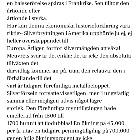
en baisserörelse spåras i Frankrike. Sen tilltog den
årtionde efter
årtionde i styrka.
Hur kan denna ekonomiska historieförklaring vara
riktig~ Silverbrytningen i Amerika upphörde ju ej, ej
heller överskeppandet till
Europa. Årligen fortfor silvermängden att växa!
Meuvrets svar är det enkla: det är icke den absoluta
tillväxten det
därvidlag kommer an på, utan den relativa, den i
förhållande till det
vart år tidigare förefintliga metallbeloppet.
Silverförseln fortsatte visserligen, men i ungefärlig
samma eller möjligen tidvis något lägre
storlek. Den förefintliga mynttillgången hade
emellertid från 1500 till
1700 hunnit att tiodubblas! En ökning på 45,000
per år utav en tidigare penningtillgång på 700,000
ger en årlig ökningsprocent av icke