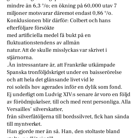
mindre än 6,3 °/o; en ökning på 60,000 utav 7
miljoner motsvarar däremot endast 0,86 °/o.
Konklusionen blir därför: Colbert och hans
efterföljare försökte
med artificiella medel få bukt på en
fluktuationstendens av allmän
natur. Att de skulle misslyckas var skrivet i
stjärnorna.
.Än intressantare är, att Frankrike utkämpade
Spanska tronföljdskriget under en baisserörelse
och att hela det glänsande livet vid le
roi soleils hov agerades inför en dylik som fond.
Ej underligt om Ludvig XIV:s senare år voro en följd
av förödmjukelser, till och med rent personliga. Alla
Versailles’ silverskatter,
från silverfåtöljerna till bordssilvret, fick han sända
till myntverket.
Han gjorde mer än så. Han, den stoltaste bland