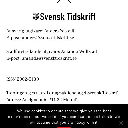
To
Top
Ansvarig utgivare: Anders Ydstedt
E-post: anders@svensktidskrift.se
Ställföreträdande utgivare: Amanda Wollstad
E-post: amanda@svensktidskrift.se
ISSN 2002-5130
Tidningen ges ut av Förlagsaktiebolaget Svensk Tidskrift
Adress: Adelgatan 6, 211 22 Malmö
info@svensktidskrift.se
We use cookies to ensure that we give you the best
experience on our website. If you continue to use this site we
© Svensk Tidskrift 2021
will assume that you are happy with it.