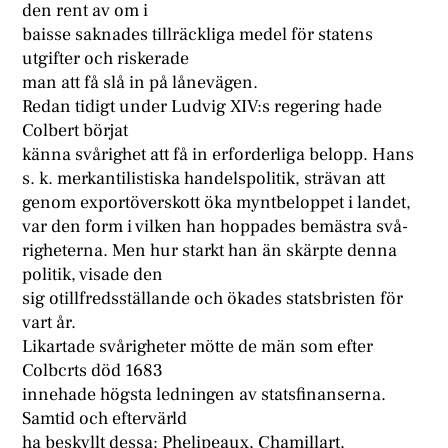
den rent av om i
baisse saknades tillräckliga medel för statens
utgifter och riskerade
man att få slå in på lånevägen.
Redan tidigt under Ludvig XIV:s regering hade
Colbert börjat
känna svårighet att få in erforderliga belopp. Hans
s. k. merkantilistiska handelspolitik, strävan att
genom exportöverskott öka myntbeloppet i landet,
var den form i vilken han hoppades bemästra svå-
righeterna. Men hur starkt han än skärpte denna
politik, visade den
sig otillfredsställande och ökades statsbristen för
vart år.
Likartade svårigheter mötte de män som efter
Colbcrts död 1683
innehade högsta ledningen av statsfinanserna.
Samtid och eftervärld
ha beskyllt dessa: Phelipeaux, Chamillart,