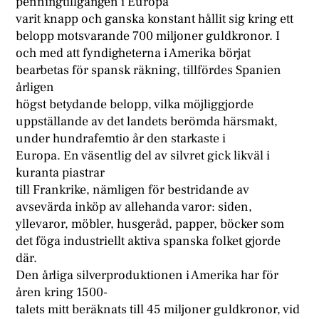
penningtillgången i Europa
varit knapp och ganska konstant hållit sig kring ett
belopp motsvarande 700 miljoner guldkronor. I
och med att fyndigheterna i Amerika börjat
bearbetas för spansk räkning, tillfördes Spanien
årligen
högst betydande belopp, vilka möjliggjorde
uppställande av det landets berömda härsmakt,
under hundrafemtio år den starkaste i
Europa. En väsentlig del av silvret gick likväl i
kuranta piastrar
till Frankrike, nämligen för bestridande av
avsevärda inköp av allehanda varor: siden,
yllevaror, möbler, husgeråd, papper, böcker som
det föga industriellt aktiva spanska folket gjorde
där.
Den årliga silverproduktionen i Amerika har för
åren kring 1500-
talets mitt beräknats till 45 miljoner guldkronor, vid