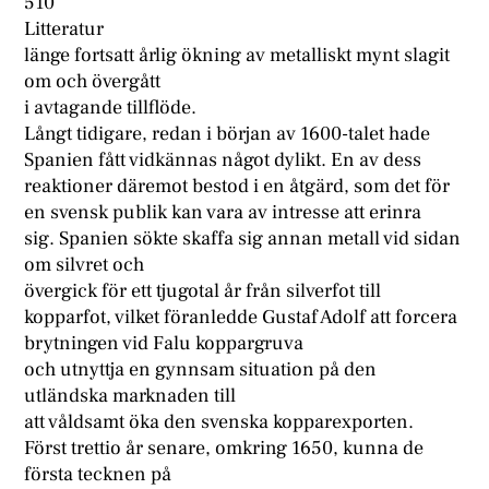
510
Litteratur
länge fortsatt årlig ökning av metalliskt mynt slagit
om och övergått
i avtagande tillflöde.
Långt tidigare, redan i början av 1600-talet hade
Spanien fått vidkännas något dylikt. En av dess
reaktioner däremot bestod i en åtgärd, som det för
en svensk publik kan vara av intresse att erinra
sig. Spanien sökte skaffa sig annan metall vid sidan
om silvret och
övergick för ett tjugotal år från silverfot till
kopparfot, vilket föranledde Gustaf Adolf att forcera
brytningen vid Falu koppargruva
och utnyttja en gynnsam situation på den
utländska marknaden till
att våldsamt öka den svenska kopparexporten.
Först trettio år senare, omkring 1650, kunna de
första tecknen på