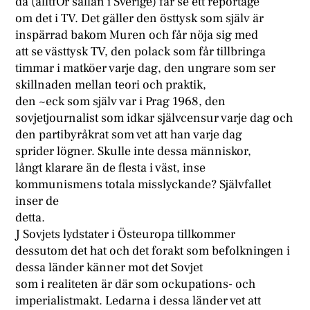
då (alltfOr sällan i Sverige) får se ett reportage
om det i TV. Det gäller den östtysk som själv är
inspärrad bakom Muren och får nöja sig med
att se västtysk TV, den polack som får tillbringa
timmar i matköer varje dag, den ungrare som ser
skillnaden mellan teori och praktik,
den ~eck som själv var i Prag 1968, den
sovjetjournalist som idkar självcensur varje dag och
den partibyråkrat som vet att han varje dag
sprider lögner. Skulle inte dessa människor,
långt klarare än de flesta i väst, inse
kommunismens totala misslyckande? Självfallet
inser de
detta.
J Sovjets lydstater i Östeuropa tillkommer
dessutom det hat och det forakt som befolkningen i
dessa länder känner mot det Sovjet
som i realiteten är där som ockupations- och
imperialistmakt. Ledarna i dessa länder vet att