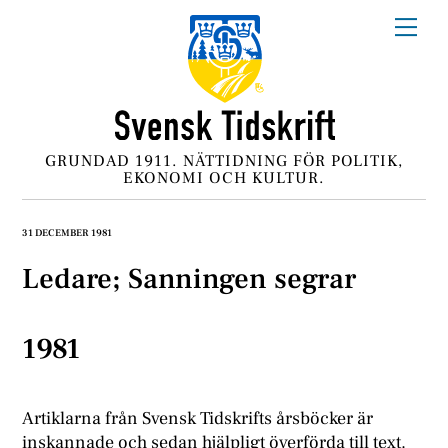
Skip
Me
to
content
GRUNDAD 1911. NÄTTIDNING FÖR POLITIK,
EKONOMI OCH KULTUR.
31 DECEMBER 1981
Ledare; Sanningen segrar
1981
Artiklarna från Svensk Tidskrifts årsböcker är
inskannade och sedan hjälpligt överförda till text.