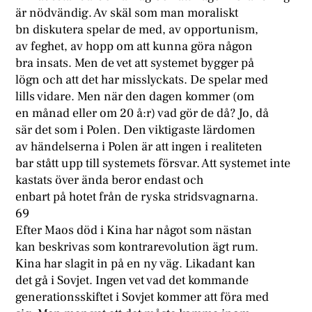
är nödvändig. Av skäl som man moraliskt
bn diskutera spelar de med, av opportunism,
av feghet, av hopp om att kunna göra någon
bra insats. Men de vet att systemet bygger på
lögn och att det har misslyckats. De spelar med
lills vidare. Men när den dagen kommer (om
en månad eller om 20 å:r) vad gör de då? Jo, då
sär det som i Polen. Den viktigaste lärdomen
av händelserna i Polen är att ingen i realiteten
bar stått upp till systemets försvar. Att systemet inte
kastats över ända beror endast och
enbart på hotet från de ryska stridsvagnarna.
69
Efter Maos död i Kina har något som nästan
kan beskrivas som kontrarevolution ägt rum.
Kina har slagit in på en ny väg. Likadant kan
det gå i Sovjet. Ingen vet vad det kommande
generationsskiftet i Sovjet kommer att föra med