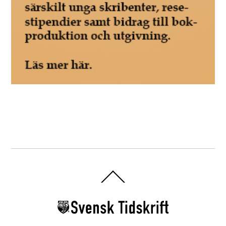
Back
To
Top