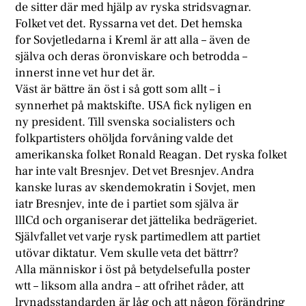
de sitter där med hjälp av ryska stridsvagnar.
Folket vet det. Ryssarna vet det. Det hemska
for Sovjetledarna i Kreml är att alla – även de
själva och deras öronviskare och betrodda –
innerst inne vet hur det är.
Väst är bättre än öst i så gott som allt – i
synnerhet på maktskifte. USA fick nyligen en
ny president. Till svenska socialisters och
folkpartisters ohöljda forvåning valde det
amerikanska folket Ronald Reagan. Det ryska folket
har inte valt Bresnjev. Det vet Bresnjev. Andra
kanske luras av skendemokratin i Sovjet, men
iatr Bresnjev, inte de i partiet som själva är
lllCd och organiserar det jättelika bedrägeriet.
Självfallet vet varje rysk partimedlem att partiet
utövar diktatur. Vem skulle veta det bättrr?
Alla människor i öst på betydelsefulla poster
wtt – liksom alla andra – att ofrihet råder, att
lrvnadsstandarden är låg och att någon förändring