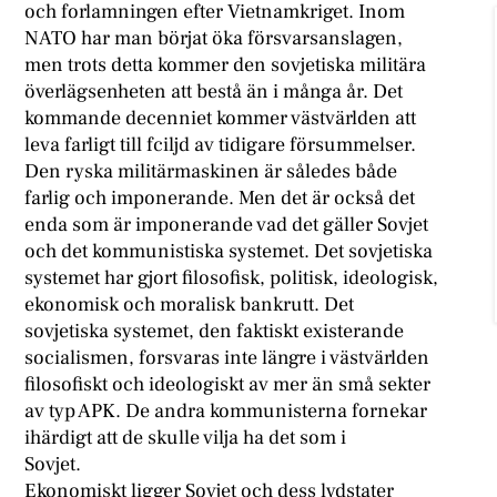
och forlamningen efter Vietnamkriget. Inom
NATO har man börjat öka försvarsanslagen,
men trots detta kommer den sovjetiska militära
överlägsenheten att bestå än i många år. Det
kommande decenniet kommer västvärlden att
leva farligt till fciljd av tidigare försummelser.
Den ryska militärmaskinen är således både
farlig och imponerande. Men det är också det
enda som är imponerande vad det gäller Sovjet
och det kommunistiska systemet. Det sovjetiska
systemet har gjort filosofisk, politisk, ideologisk,
ekonomisk och moralisk bankrutt. Det
sovjetiska systemet, den faktiskt existerande
socialismen, forsvaras inte längre i västvärlden
filosofiskt och ideologiskt av mer än små sekter
av typ APK. De andra kommunisterna fornekar
ihärdigt att de skulle vilja ha det som i
Sovjet.
Ekonomiskt ligger Sovjet och dess lydstater