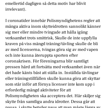
emellertid dagligen så detta motiv har blivit
irrelevant).
I coronatider innebär Polismyndighetens regler att
många aktiva inom skytteidrotten sannolikt känner
sig mer eller mindre tvingade att hålla igång
verksamhet trots smittrisk, Skulle de inte uppfylla
kraven på viss mängd träning/tävling skulle de bli
av med licenserna, tvingas göra sig av med vapen
och inte kunna återuppta sporten efter
coronakrisen. För föreningarna blir samtligt
pressen hård att fortsätta med verksamhet även när
det hade känts bäst att ställa in. Inställda tävlingar
eller träningstillfällen skulle kunna göra att skyttar
som står inför att förnya licenser inte kom upp i
erforderlig mängd aktiviteter för att
Polismyndigheten ska acceptera det. Här skiljer sig
skytte från samtliga andra idrotter. Dessa går att
pausa, i skytte betyder paus att man måste lägga av.