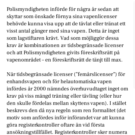
Polismyndigheten införde för några år sedan att
skyttar som önskade förnya sina vapenlicenser
behövde kunna visa upp att de tävlat eller tränat ett
visst antal gånger med sina vapen. Detta är inget
som lagstiftaren krävt. Vad som möjliggör dessa
krav är kombinationen av tidsbegränsade licenser
och att Polismyndigheten givits föreskriftsrätt på
vapenområdet – en föreskriftsrätt de tänjt till max.
När tidsbegränsade licenser (”femårslicenser”) för
enhandsvapen och för helautomatiska vapen
infördes år 2000 nämndes överhuvudtaget inget om
krav på viss mängd träning eller tävling (eller hur
den skulle fördelas mellan skyttens vapen). I stället
beskrevs den då nya regeln som ren formalitet (det
motiv som anfördes inför införandet var att kunna
göra registerkontroller oftare än vid första
ansökningstillfället. Registerkontroller sker numera