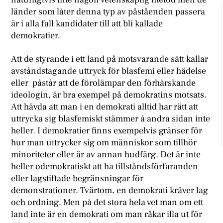
länder som låter denna typ av påståenden passera
är i alla fall kandidater till att bli kallade
demokratier.
Att de styrande i ett land på motsvarande sätt kallar
avståndstagande uttryck för blasfemi eller hädelse
eller påstår att de förolämpar den förhärskande
ideologin, är bra exempel på demokratins motsats.
Att hävda att man i en demokrati alltid har rätt att
uttrycka sig blasfemiskt stämmer å andra sidan inte
heller. I demokratier finns exempelvis gränser för
hur man uttrycker sig om människor som tillhör
minoriteter eller är av annan hudfärg. Det är inte
heller odemokratiskt att ha tillståndsförfaranden
eller lagstiftade begränsningar för
demonstrationer. Tvärtom, en demokrati kräver lag
och ordning. Men på det stora hela vet man om ett
land inte är en demokrati om man råkar illa ut för