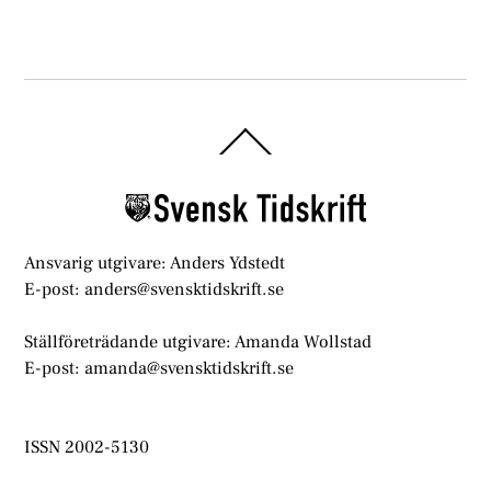
Back
To
Top
Ansvarig utgivare: Anders Ydstedt
E-post: anders@svensktidskrift.se
Ställföreträdande utgivare: Amanda Wollstad
E-post: amanda@svensktidskrift.se
ISSN 2002-5130