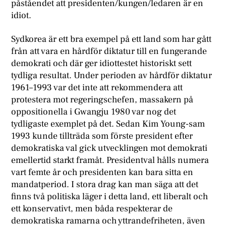
påståendet att presidenten/kungen/ledaren är en
idiot.
Sydkorea är ett bra exempel på ett land som har gått
från att vara en hårdför diktatur till en fungerande
demokrati och där ger idiottestet historiskt sett
tydliga resultat. Under perioden av hårdför diktatur
1961–1993 var det inte att rekommendera att
protestera mot regeringschefen, massakern på
oppositionella i Gwangju 1980 var nog det
tydligaste exemplet på det. Sedan Kim Young-sam
1993 kunde tillträda som förste president efter
demokratiska val gick utvecklingen mot demokrati
emellertid starkt framåt. Presidentval hålls numera
vart femte år och presidenten kan bara sitta en
mandatperiod. I stora drag kan man säga att det
finns två politiska läger i detta land, ett liberalt och
ett konservativt, men båda respekterar de
demokratiska ramarna och yttrandefriheten, även