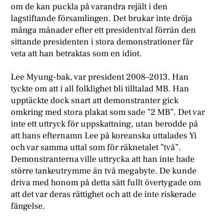
om de kan puckla på varandra rejält i den
lagstiftande församlingen. Det brukar inte dröja
många månader efter ett presidentval förrän den
sittande presidenten i stora demonstrationer får
veta att han betraktas som en idiot.
Lee Myung-bak, var president 2008–2013. Han
tyckte om att i all folklighet bli tilltalad MB. Han
upptäckte dock snart att demonstranter gick
omkring med stora plakat som sade ”2 MB”. Det var
inte ett uttryck för uppskattning, utan berodde på
att hans efternamn Lee på koreanska uttalades Yi
och var samma uttal som för räknetalet ”två”.
Demonstranterna ville uttrycka att han inte hade
större tankeutrymme än två megabyte. De kunde
driva med honom på detta sätt fullt övertygade om
att det var deras rättighet och att de inte riskerade
fängelse.