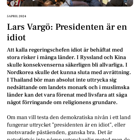
5 APRIL 2024
Lars Vargö: Presidenten är en
idiot
Att kalla regeringschefen idiot är behäftat med
stora risker i många länder. I Ryssland och Kina
skulle konsekvenserna säkerligen bli allvarliga. I
Nordkorea skulle det kunna sluta med avrättning.
I Thailand bör man absolut inte uttrycka sig
nedsättande om landets monark och i muslimska
länder kan det vara förenat med livsfara att säga
något förringande om religionens grundare.
Om man vill testa den demokratiska nivån i ett land
fungerar uttrycket ”presidenten är en idiot”, eller
motsvarade påståenden, ganska bra. Det är
naturligtvis inte någon vetenskaplig metod men de