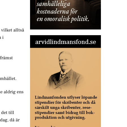
vilket alltså
 i
 främst
amhället.
de aldrig ens
det till
idag, då är