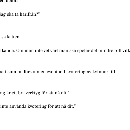
ed detta?
jag ska ta härifrån?”
 sa katten.
älkända. Om man inte vet vart man ska spelar det mindre roll vi
att som nu förs om en eventuell kvotering av kvinnor till
g är ett bra verktyg för att nå dit.”
inte använda kvotering för att nå dit.”