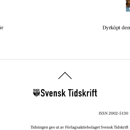
ör
Dyrköpt de
Back
To
Top
ISSN 2002-5130
Tidningen ges ut av Förlagsaktiebolaget Svensk Tidskrift