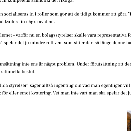
 och kompetens sannolikt det riktiga.
n socialiseras in i roller som gör att de tidigt kommer att göra ”
nd kvotera in några av dem.
emet – varför nu en bolagsstyrelser skulle vara representativa f
å spelar det ju mindre roll vem som sitter där, så länge denne ha
ansättning inte ens är något problem. Under förutsättning att de
 rationella beslut.
llda styrelser” säger alltså ingenting om vad man egentligen vil
g för eller emot kvotering. Vet man inte vart man ska spelar det j