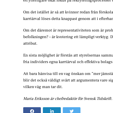
ett ytterligare ökat fokus på rekryteringsprocesser
Om det istället är så att kvinnor redan från förskola
karriärval löses detta knappast genom att i efterha
Om det däremot är representativiteten som är probl
befolkningen? – är kvotering ett lämpligt verktyg. D
attribut.
En sista möjlighet är förstås att styrelsernas samm
fria individers egna karriärval och effektiva bolags
Att bara hänvisa till en vag önskan om ”mer jämstä
blir det också väldigt svårt att argumentera vare si
vilken väg man tar dit.
Maria Eriksson är chefredaktör för Svensk Tidskrift.