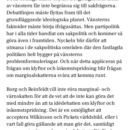
av vänstern får inte begränsa sig till sakfrågorna.
Debattlinjen måste flyttas fram till det
grundläggande ideologiska planet. Vänsterns
faktoider måste börja ifrågasättas. Men partipolitik
har i alla tider handlat om sakpolitik och kommer så
göra även i framtiden. Nyckeln blir därför att
utmana i de sakpolitiska områden där den fastlagda
politiken helt bygger på vänsterns
problemformuleringar. Och när detta appliceras på
frågan om klyftor och inkomstspridning blir frågan
om marginalskatterna svåra att komma runt.
B
org och Reinfeldt vill inte röra marginal- och
värnskatten för att de vet att de inte kan göra det
med mindre än att ta idédebatten om klyftor och
inkomstspridning. Det är en omöjlighet att
acceptera Wilkinson och Pickets världsbild, eller i
vart fall göra gällande att man gör det, samtidigt