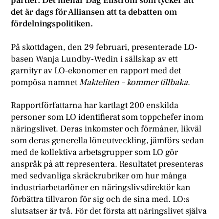
partier. Det menar Dag Elfström som tycker att
det är dags för Alliansen att ta debatten om
fördelningspolitiken.
P
å skottdagen, den 29 februari, presenterade LO-
basen Wanja Lundby-Wedin i sällskap av ett
garnityr av LO-ekonomer en rapport med det
pompösa namnet
Makteliten – kommer tillbaka
.
Rapportförfattarna har kartlagt 200 enskilda
personer som LO identifierat som toppchefer inom
näringslivet. Deras inkomster och förmåner, likväl
som deras generella löneutveckling, jämförs sedan
med de kollektiva arbetsgrupper som LO gör
anspråk på att representera. Resultatet presenteras
med sedvanliga skräckrubriker om hur många
industriarbetarlöner en näringslivsdirektör kan
förbättra tillvaron för sig och de sina med. LO:s
slutsatser är två. För det första att näringslivet själva