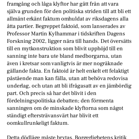
framgång och låga klyftor har gått från att vara
själva grunden för den politiska striden till att bli ett
allmänt erkänt faktum omhuldat av riksdagens alla
åtta partier. Begreppet faktoid, som lanserades av
Professor Martin Kylhammar i tidskriften Dagens
Forskning 2002, ligger nära till hands. Det översätts
till en mytkonstruktion som blivit upphöjd till en
sanning inte bara ute bland medborgarna, utan
även i kretsar som vanligtvis är mer nogräknade
gällande fakta. En faktoid är helt enkelt ett felaktigt
påstående man kan fälla, utan att behöva redovisa
underlag, och utan att bli ifrågasatt av en jämbördig
part. Och precis så har det blivit i den
fördelningspolitiska debatten; den förmenta
sanningen om de minskade klyftorna som något
ständigt eftersträvansvärt har blivit ett
oomkullrunkeligt faktum.
Detta dödläge måste brytas. Borgerlighetens kritik