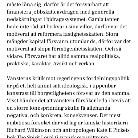
måste löna sig, därför är det försvarbart att
finansiera jobbskatteavdragen med generella
nedskärningar i bidragssystemet. Gamla tanter
hade inte råd att bo kvar i sina villor, därför var det
motiverat att reformera fastighetsskatten. Stora
mängder kapital försvann utomlands, därför var det
motiverat att slopa förmögenhetsskatten. Och så
vidare. Försvaret har alltid samma realpolitiska,
praktiska, karaktär. Avsikt och verkan.
Vänsterns kritik mot regeringens fördelningspolitik
är på ett helt annat sätt ideologisk, i uppenbar
konstrast till borgerlighetens försvar av den samma.
Visst händer det att vänstern försöker leda i bevis att
en större lönespridning skulle få allehanda
negativa, och konkreta, konsekvenser. Det mest
ambitiösa försöket där vid lag är kanske historikern
Richard Wilkinson och antropologen Kate E Pickets
bok The Spirit Level (i svensk översättning: