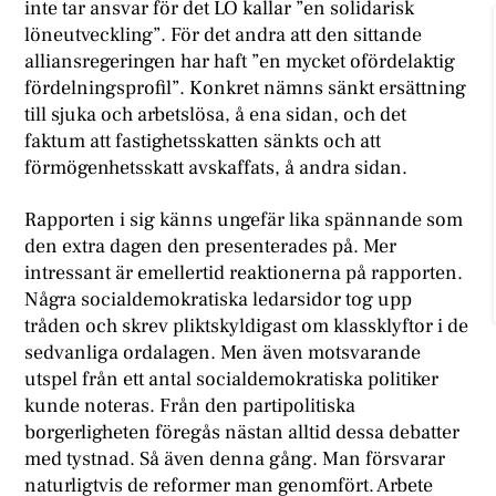
inte tar ansvar för det LO kallar ”en solidarisk
löneutveckling”. För det andra att den sittande
alliansregeringen har haft ”en mycket ofördelaktig
fördelningsprofil”. Konkret nämns sänkt ersättning
till sjuka och arbetslösa, å ena sidan, och det
faktum att fastighetsskatten sänkts och att
förmögenhetsskatt avskaffats, å andra sidan.
R
apporten i sig känns ungefär lika spännande som
den extra dagen den presenterades på. Mer
intressant är emellertid reaktionerna på rapporten.
Några socialdemokratiska ledarsidor tog upp
tråden och skrev pliktskyldigast om klassklyftor i de
sedvanliga ordalagen. Men även motsvarande
utspel från ett antal socialdemokratiska politiker
kunde noteras. Från den partipolitiska
borgerligheten föregås nästan alltid dessa debatter
med tystnad. Så även denna gång. Man försvarar
naturligtvis de reformer man genomfört. Arbete