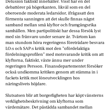
Delusion faktiskt innehåller. Visst har en del
debattörer på högerkanten, likväl som en del
oberoende moderata ledarsidor, ifrågasatt den
förmenta sanningen att det skulle finnas något
samband mellan små klyftor och framgångsrika
samhällen. Men partipolitiskt har dessa försök lyst
med sin frånvaro under senare år. Tvärtom kan
man stundom höra regeringens företrädare besvara
LO:s och SAP:s kritik mot den ”ofördelaktiga
fördelningsprofilen” med motsvarande kritik om att
klyftorna, faktiskt, växte ännu mer under
regeringen Persson. Finansdepartementet försöker
också undkomma kritiken genom att stämma in i
fackets kritik mot löneutvecklingen hos
näringslivets höjdare.
S
lutsatsen blir att borgerligheten har köpt vänsterns
verklighetsbeskrivning om klyftorna som
värdemätare. Det påstådda sambandet mellan