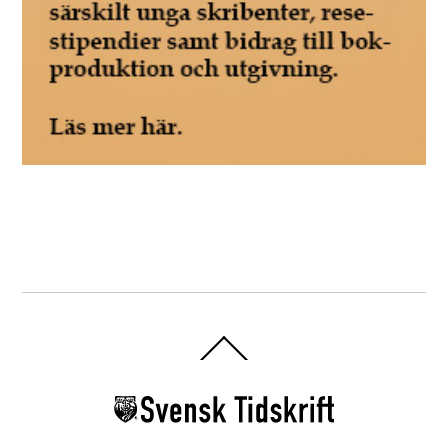
Back
To
Top