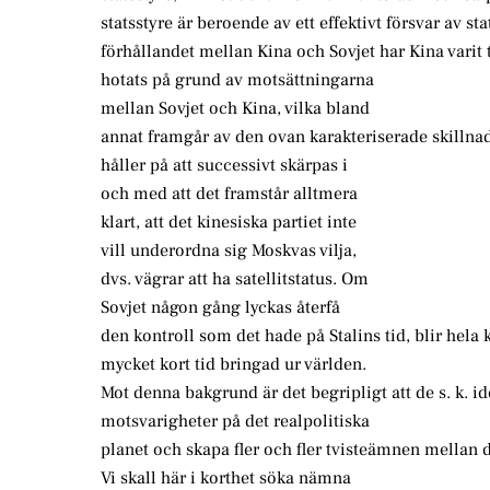
statsstyre är beroende av ett effektivt försvar av sta
förhållandet mellan Kina och Sovjet har Kina varit 
hotats på grund av motsättningarna
mellan Sovjet och Kina, vilka bland
annat framgår av den ovan karakteriserade skillna
håller på att successivt skärpas i
och med att det framstår alltmera
klart, att det kinesiska partiet inte
vill underordna sig Moskvas vilja,
dvs. vägrar att ha satellitstatus. Om
Sovjet någon gång lyckas återfå
den kontroll som det hade på Stalins tid, blir hela 
mycket kort tid bringad ur världen.
Mot denna bakgrund är det begripligt att de s. k. i
motsvarigheter på det realpolitiska
planet och skapa fler och fler tvisteämnen mellan 
Vi skall här i korthet söka nämna