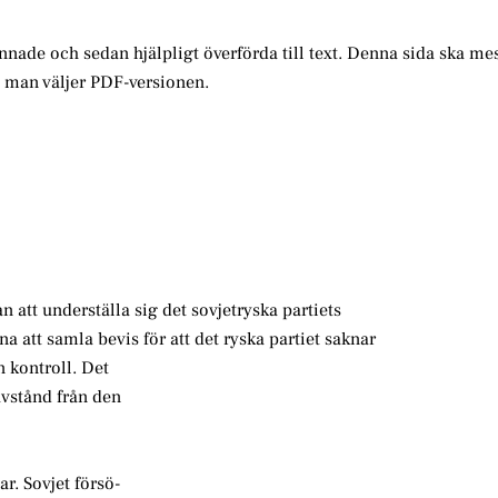
annade och sedan hjälpligt överförda till text. Denna sida ska me
m man väljer PDF-versionen.
n att underställa sig det sovjetryska partiets
na att samla bevis för att det ryska partiet saknar
n kontroll. Det
 avstånd från den
r. Sovjet försö-