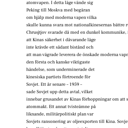
atomvapen. I detta läge vände sig
Peking till Moskva med begäran
om hjälp med moderna vapen vilka
skulle kunna svara mot nationalkinesernas bättre r
Chrusjtjov svarade då med en dunkel kommunike, i 
att Kinas säkerhet i dåvarande läge
inte krävde ett sådant bistånd och
att man vägrade leverera de önskade moderna vapn
den första och kanske viktigaste
händelse, som underminerade det
kinesiska partiets förtroende för
Sovjet. Ett år senare – 1959 –
sade Sovjet upp detta avtal, vilket
innebar grusandet av Kinas förhoppningar om att s
atommakt. Ett annat tvisteämne på
liknande, militärpolitiskt plan var
Sovjets ransonering av oljeexporten till Kina. Sovje