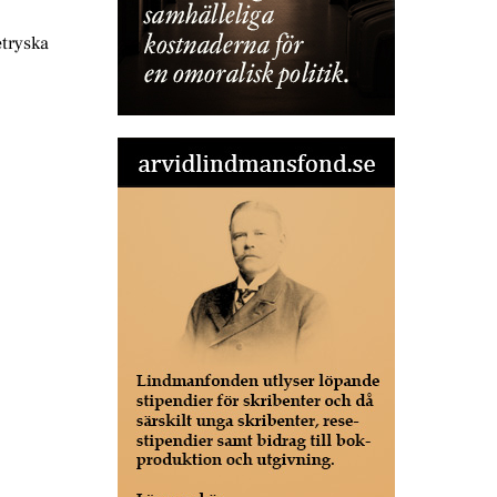
etryska