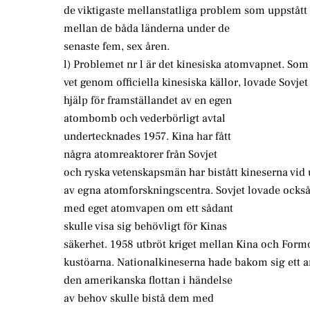
de viktigaste mellanstatliga problem som uppstått 
mellan de båda länderna under de
senaste fem, sex åren.
l) Problemet nr l är det kinesiska atomvapnet. So
vet genom officiella kinesiska källor, lovade Sovjet
hjälp för framställandet av en egen
atombomb och vederbörligt avtal
undertecknades 1957. Kina har fått
några atomreaktorer från Sovjet
och ryska vetenskapsmän har bistått kineserna vi
av egna atomforskningscentra. Sovjet lovade också 
med eget atomvapen om ett sådant
skulle visa sig behövligt för Kinas
säkerhet. 1958 utbröt kriget mellan Kina och Form
kustöarna. Nationalkineserna hade bakom sig ett am
den amerikanska flottan i händelse
av behov skulle bistå dem med