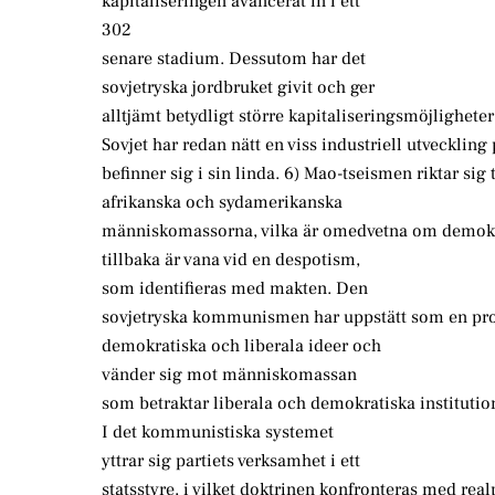
kapitaliseringen avancerat in i ett
302
senare stadium. Dessutom har det
sovjetryska jordbruket givit och ger
alltjämt betydligt större kapitaliseringsmöjligheter
Sovjet har redan nätt en viss industriell utvecklin
befinner sig i sin linda. 6) Mao-tseismen riktar sig t
afrikanska och sydamerikanska
människomassorna, vilka är omedvetna om demokrat
tillbaka är vana vid en despotism,
som identifieras med makten. Den
sovjetryska kommunismen har uppstätt som en pro
demokratiska och liberala ideer och
vänder sig mot människomassan
som betraktar liberala och demokratiska institutio
I det kommunistiska systemet
yttrar sig partiets verksamhet i ett
statsstyre, i vilket doktrinen konfronteras med real