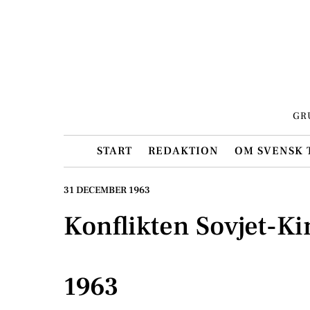
Skip
to
content
GR
START
REDAKTION
OM SVENSK 
31 DECEMBER 1963
Konflikten Sovjet-Ki
1963