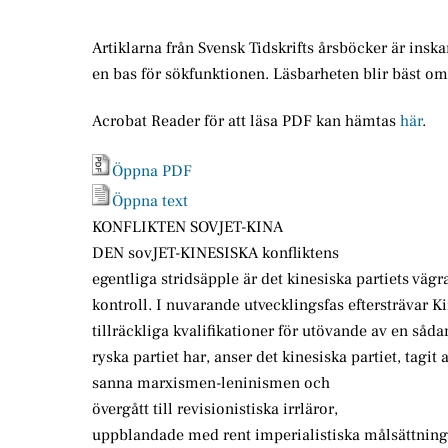
Artiklarna från Svensk Tidskrifts årsböcker är insk
en bas för sökfunktionen. Läsbarheten blir bäst o
Acrobat Reader för att läsa PDF kan hämtas
här
.
Öppna PDF
Öppna text
KONFLIKTEN SOVJET-KINA
DEN sovJET-KINESISKA konfliktens
egentliga stridsäpple är det kinesiska partiets vägra
kontroll. I nuvarande utvecklingsfas eftersträvar Ki
tillräckliga kvalifikationer för utövande av en såda
ryska partiet har, anser det kinesiska partiet, tagit
sanna marxismen-leninismen och
övergått till revisionistiska irrläror,
uppblandade med rent imperialistiska målsättninga