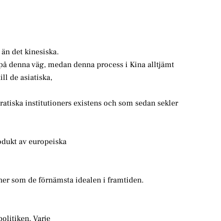
 än det kinesiska.
g på denna väg, medan denna process i Kina alltjämt
ill de asiatiska,
iska institutioners existens och som sedan sekler
dukt av europeiska
ner som de förnämsta idealen i framtiden.
politiken. Varje