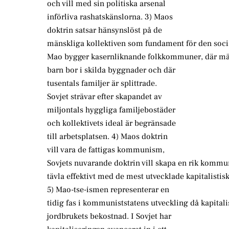
och vill med sin politiska arsenal
införliva rashatskänslorna. 3) Maos
doktrin satsar hänsynslöst på de
mänskliga kollektiven som fundament för den socia
Mao bygger kasernliknande folkkommuner, där mä
barn bor i skilda byggnader och där
tusentals familjer är splittrade.
Sovjet strävar efter skapandet av
miljontals hyggliga familjebostäder
och kollektivets ideal är begränsade
till arbetsplatsen. 4) Maos doktrin
vill vara de fattigas kommunism,
Sovjets nuvarande doktrin vill skapa en rik komm
tävla effektivt med de mest utvecklade kapitalistisk
5) Mao-tse-ismen representerar en
tidig fas i kommuniststatens utveckling då kapitali
jordbrukets bekostnad. I Sovjet har