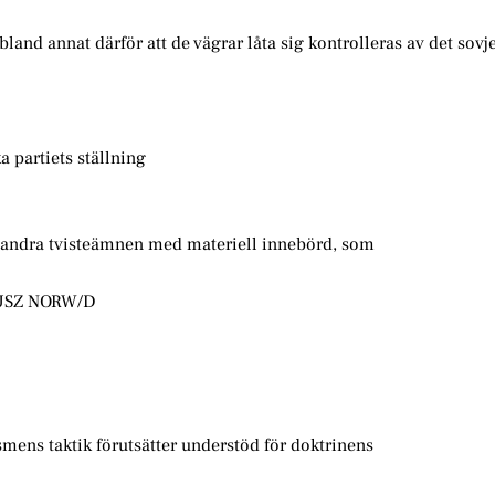
nd annat därför att de vägrar låta sig kontrolleras av det sovj
 partiets ställning
n andra tvisteämnen med materiell innebörd, som
DEUSZ NORW/D
ismens taktik förutsätter understöd för doktrinens