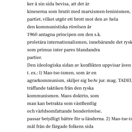
ker å sin sida bevisa, att det är
kineserna som brutit med marxismen-leninismen, bla
partiet, vilket utgör ett brott mot den av hela
den kommunistiska rörelsen år
1960 antagna principen om den s.k.
proletära internationalismen, innebärande det ryska
som primus inter pares blandandra
partier.
Den ideologiska sidan av konflikten uppvisar äve
t. ex.: l) Mao-tse-ismen, som är en
agrarkommunism, skiljer sig beAv jur. mag. TA
träffande taktiken från den ryska
kommunismen. Maos doktrin, som
man kan betrakta som västfientlig
och världsomfattande bonderörelse,
passar betydligt bättre för u-länderna. 2) Mao-tse-
mål från de färgade folkens sida