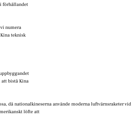
i förhållandet
m vi numera
 Kina teknisk
d uppbyggandet
att bistå Kina
osa, då nationalkineserna använde moderna luftvärnsraketer vid 
erikanskt löfte att