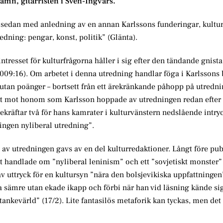
mn, gitarristen i Sven-Ingvars.
a sedan med anledning av en annan Karlssons funderingar, kultu
dning: pengar, konst, politik” (Glänta).
intresset för kulturfrågorna håller i sig efter den tändande gnis
2009:16). Om arbetet i denna utredning handlar föga i Karlssons
nte utan poänger – bortsett från ett ärekränkande påhopp på utredn
est mot honom som Karlsson hoppade av utredningen redan efter 
bekräftar två för hans kamrater i kulturvänstern nedslående intr
ingen nyliberal utredning”.
d av utredningen gavs av en del kulturredaktioner. Långt före pu
t handlade om ”nyliberal leninism” och ett ”sovjetiskt monster” 
 uttryck för en kultursyn ”nära den bolsjevikiska uppfattningen”
 sämre utan ekade ikapp och förbi när han vid läsning kände sig
tankevärld” (17/2). Lite fantasilös metaforik kan tyckas, men det