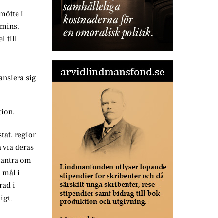
mötte i
 minst
 till
ansiera sig
tion.
stat, region
 via deras
mantra om
 mål i
rad i
igt.