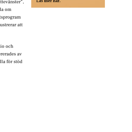
ttevänster”,
ala om
ktsprogram
ustrerar att
dio och
ererades av
lla för stöd