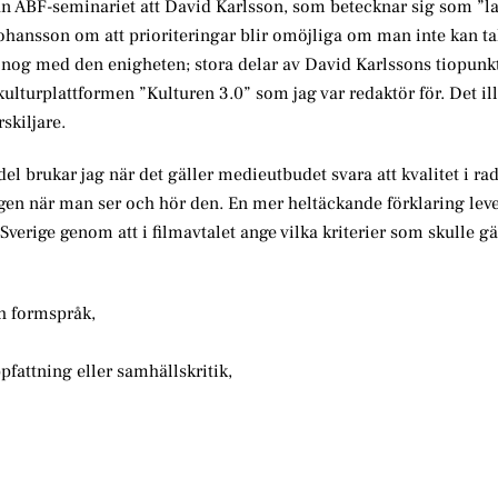
ån ABF-seminariet att David Karlsson, som betecknar sig som ”la
ohansson om att prioriteringar blir omöjliga om man inte kan t
te nog med den enigheten; stora delar av David Karlssons tiopun
ulturplattformen ”Kulturen 3.0” som jag var redaktör för. Det ill
skiljare.
el brukar jag när det gäller medieutbudet svara att kvalitet i ra
 igen när man ser och hör den. En mer heltäckande förklaring lev
verige genom att i filmavtalet ange vilka kriterier som skulle gä
ch formspråk,
ppfattning eller samhällskritik,