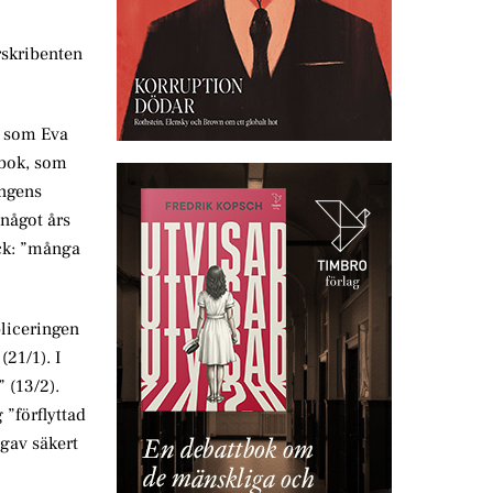
rskribenten
ta som Eva
 bok, som
ingens
något års
yck: ”många
bliceringen
(21/1). I
 (13/2).
 ”förflyttad
 gav säkert