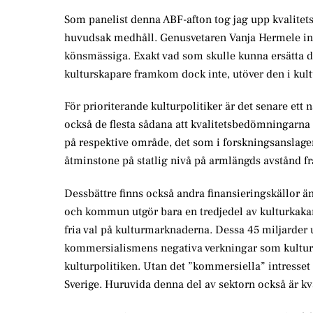
Som panelist denna ABF-afton tog jag upp kvalitets
huvudsak medhåll. Genusvetaren Vanja Hermele invä
könsmässiga. Exakt vad som skulle kunna ersätta d
kulturskapare framkom dock inte, utöver den i kulturk
För prioriterande kulturpolitiker är det senare ett 
också de flesta sådana att kvalitetsbedömningarna 
på respektive område, det som i forskningsanslagen
åtminstone på statlig nivå på armlängds avstånd från
Dessbättre finns också andra finansieringskällor än
och kommun utgör bara en tredjedel av kulturkaka
fria val på kulturmarknaderna. Dessa 45 miljarder 
kommersialismens negativa verkningar som kultur
kulturpolitiken. Utan det ”kommersiella” intresset
Sverige. Huruvida denna del av sektorn också är kval