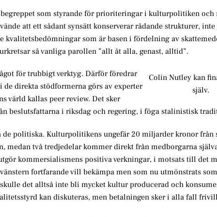
begreppet som styrande för prioriteringar i kulturpolitiken och 
nde att ett sådant synsätt konserverar rådande strukturer, inte
e kvalitetsbedömningar som är basen i fördelning av skattemedel
retsar så vanliga parollen ”allt åt alla, genast, alltid”.
något för trubbigt verktyg. Därför föredrar
Colin Nutley kan fin
i de direkta stödformerna görs av experter
själv.
s värld kallas peer review. Det sker
 beslutsfattarna i riksdag och regering, i föga stalinistisk tradi
 de politiska. Kulturpolitikens ungefär 20 miljarder kronor från 
n, medan två tredjedelar kommer direkt från medborgarna själva
utgör kommersialismens positiva verkningar, i motsats till det 
vänstern fortfarande vill bekämpa men som nu utmönstrats som
 skulle det alltså inte bli mycket kultur producerad och konsume
itetsstyrd kan diskuteras, men betalningen sker i alla fall frivill