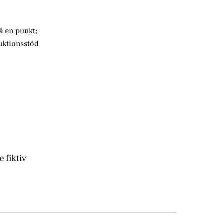
å en punkt;
duktionsstöd
 fiktiv