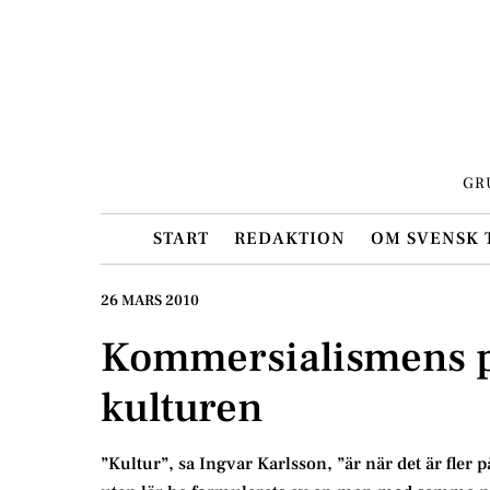
Skip
to
content
GR
START
REDAKTION
OM SVENSK 
26 MARS 2010
Kommersialismens p
kulturen
”Kultur”, sa Ingvar Karlsson, ”är när det är fler 