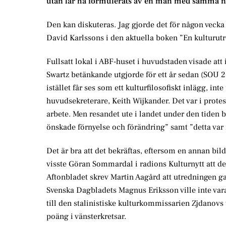
utan lär ha formulerats av en man med samma na
Den kan diskuteras. Jag gjorde det för någon veck
David Karlssons i den aktuella boken ”En kulturutre
Fullsatt lokal i ABF-huset i huvudstaden visade att 
Swartz betänkande utgjorde för ett år sedan (SOU 
istället får ses som ett kulturfilosofiskt inlägg, i
huvudsekreterare, Keith Wijkander. Det var i prot
arbete. Men resandet ute i landet under den tiden 
önskade förnyelse och förändring” samt ”detta var 
Det är bra att det bekräftas, eftersom en annan bil
visste Göran Sommardal i radions Kulturnytt att de
Aftonbladet skrev Martin Aagård att utredningen gav
Svenska Dagbladets Magnus Eriksson ville inte vara
till den stalinistiske kulturkommissarien Zjdanovs 
poäng i vänsterkretsar.