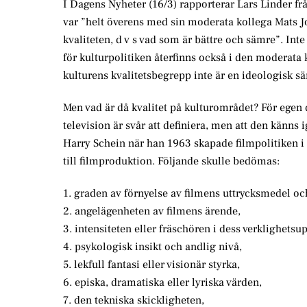
I Dagens Nyheter (16/3) rapporterar Lars Linder fr
var ”helt överens med sin moderata kollega Mats J
kvaliteten, d v s vad som är bättre och sämre”. In
för kulturpolitiken återfinns också i den moderata k
kulturens kvalitetsbegrepp inte är en ideologisk sär
Men vad är då kvalitet på kulturområdet? För egen d
television är svår att definiera, men att den känns
Harry Schein när han 1963 skapade filmpolitiken i S
till filmproduktion. Följande skulle bedömas:
1. graden av förnyelse av filmens uttrycksmedel o
2. angelägenheten av filmens ärende,
3. intensiteten eller fräschören i dess verklighetsu
4. psykologisk insikt och andlig nivå,
5. lekfull fantasi eller visionär styrka,
6. episka, dramatiska eller lyriska värden,
7. den tekniska skickligheten,