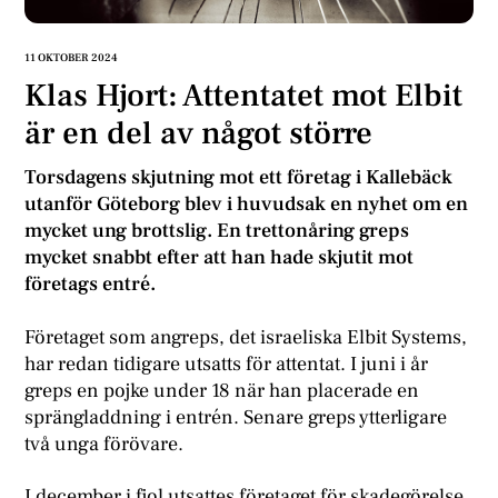
11 OKTOBER 2024
Klas Hjort: Attentatet mot Elbit
är en del av något större
Torsdagens skjutning mot ett företag i Kallebäck
utanför Göteborg blev i huvudsak en nyhet om en
mycket ung brottslig. En trettonåring greps
mycket snabbt efter att han hade skjutit mot
företags entré.
Företaget som angreps, det israeliska Elbit Systems,
har redan tidigare utsatts för attentat. I juni i år
greps en pojke under 18 när han placerade en
sprängladdning i entrén. Senare greps ytterligare
två unga förövare.
I december i fjol utsattes företaget för skadegörelse