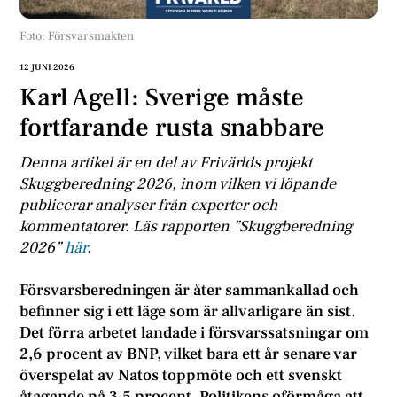
Foto: Försvarsmakten
12 JUNI 2026
Karl Agell: Sverige måste
fortfarande rusta snabbare
Denna artikel är en del av Frivärlds projekt
Skuggberedning 2026, inom vilken vi löpande
publicerar analyser från experter och
kommentatorer. Läs rapporten ”Skuggberedning
2026”
här
.
Försvarsberedningen är åter sammankallad och
befinner sig i ett läge som är allvarligare än sist.
Det förra arbetet landade i försvarssatsningar om
2,6 procent av BNP, vilket bara ett år senare var
överspelat av Natos toppmöte och ett svenskt
åtagande på 3,5 procent. Politikens oförmåga att