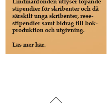
Back
To
Top