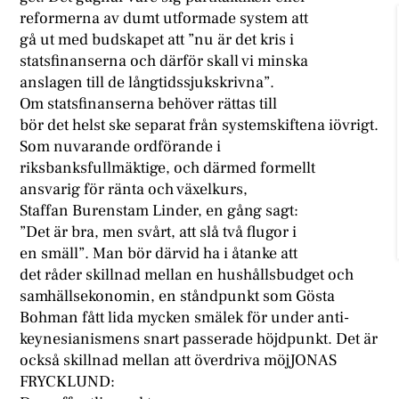
reformerna av dumt utformade system att
gå ut med budskapet att ”nu är det kris i
statsfinanserna och därför skall vi minska
anslagen till de långtidssjukskrivna”.
Om statsfinanserna behöver rättas till
bör det helst ske separat från systemskiftena iövrigt.
Som nuvarande ordförande i
riksbanksfullmäktige, och därmed formellt
ansvarig för ränta och växelkurs,
Staffan Burenstam Linder, en gång sagt:
”Det är bra, men svårt, att slå två flugor i
en smäll”. Man bör därvid ha i åtanke att
det råder skillnad mellan en hushållsbudget och
samhällsekonomin, en ståndpunkt som Gösta
Bohman fått lida mycken smälek för under anti-
keynesianismens snart passerade höjdpunkt. Det är
också skillnad mellan att överdriva möjJONAS
FRYCKLUND: