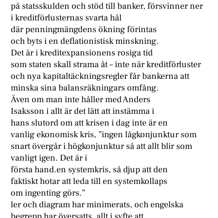
på statsskulden och stöd till banker, försvinner ner
i kreditförlusternas svarta hål
där penningmängdens ökning förintas
och byts i en deflationistisk minskning.
Det är i kreditexpansionens rosiga tid
som staten skall strama åt – inte när kreditförluster
och nya kapitaltäckningsregler får bankerna att
minska sina balansräkningars omfång.
Även om man inte håller med Anders
Isaksson i allt är det lätt att instämma i
hans slutord om att krisen i dag inte är en
vanlig ekonomisk kris, ”ingen lågkonjunktur som
snart övergår i högkonjunktur så att allt blir som
vanligt igen. Det är i
första hand.en systemkris, så djup att den
faktiskt hotar att leda till en systemkollaps
om ingenting görs.”
ler och diagram har minimerats, och engelska
begrepp har översatts, allt i syfte att