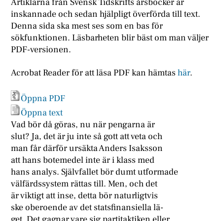
Artiklarna från Svensk Tidskrifts årsböcker är
inskannade och sedan hjälpligt överförda till text.
Denna sida ska mest ses som en bas för
sökfunktionen. Läsbarheten blir bäst om man väljer
PDF-versionen.
Acrobat Reader för att läsa PDF kan hämtas
här
.
Öppna PDF
Öppna text
Vad bör då göras, nu när pengarna är
slut? Ja, det är ju inte så gott att veta och
man får därför ursäkta Anders Isaksson
att hans botemedel inte är i klass med
hans analys. Självfallet bör dumt utformade
välfärdssystem rättas till. Men, och det
är viktigt att inse, detta bör naturligtvis
ske oberoende av det statsfinansiella lä-
get. Det gagnar vare sig partitaktiken eller