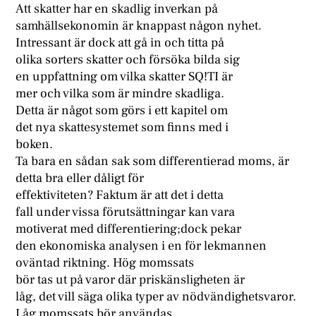
Att skatter har en skadlig inverkan på
samhällsekonomin är knappast någon nyhet.
Intressant är dock att gå in och titta på
olika sorters skatter och försöka bilda sig
en uppfattning om vilka skatter SQ!TI är
mer och vilka som är mindre skadliga.
Detta är något som görs i ett kapitel om
det nya skattesystemet som finns med i
boken.
Ta bara en sådan sak som differentierad moms, är
detta bra eller dåligt för
effektiviteten? Faktum är att det i detta
fall under vissa förutsättningar kan vara
motiverat med differentiering;dock pekar
den ekonomiska analysen i en för lekmannen
oväntad riktning. Hög momssats
bör tas ut på varor där priskänsligheten är
låg, det vill säga olika typer av nödvändighetsvaror.
Låg momssats bör användas