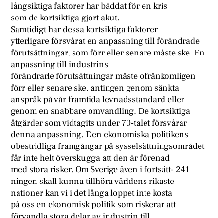
långsiktiga faktorer har bäddat för en kris
som de kortsiktiga gjort akut.
Samtidigt har dessa kortsiktiga faktorer
ytterligare försvårat en anpassning till förändrade
förutsättningar, som förr eller senare måste ske. En
anpassning till industrins
förändrarle förutsättningar måste ofrånkomligen
förr eller senare ske, antingen genom sänkta
anspråk på vår framtida levnadsstandard eller
genom en snabbare omvandling. De kortsiktiga
åtgärder som vidtagits under 70-talet försvårar
denna anpassning. Den ekonomiska politikens
obestridliga framgångar på sysselsättningsområdet
får inte helt överskugga att den är förenad
med stora risker. Om Sverige även i fortsätt- 241
ningen skall kunna tillhöra världens rikaste
nationer kan vi i det långa loppet inte kosta
på oss en ekonomisk politik som riskerar att
förvandla stora delar av industrin till