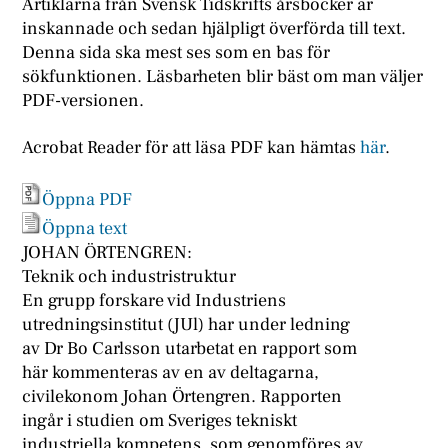
Artiklarna från Svensk Tidskrifts årsböcker är
inskannade och sedan hjälpligt överförda till text.
Denna sida ska mest ses som en bas för
sökfunktionen. Läsbarheten blir bäst om man väljer
PDF-versionen.
Acrobat Reader för att läsa PDF kan hämtas
här
.
Öppna PDF
Öppna text
JOHAN ÖRTENGREN:
Teknik och industristruktur
En grupp forskare vid Industriens
utredningsinstitut (JUl) har under ledning
av Dr Bo Carlsson utarbetat en rapport som
här kommenteras av en av deltagarna,
civilekonom Johan Örtengren. Rapporten
ingår i studien om Sveriges tekniskt
industriella kompetens, som genomföres av