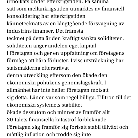
urholkats under efterkrigstiden. På samma
sätt som mellankrigstiden utmärktes av finansiell
konsolidering har efterkrigstiden
kännetecknats av en långtgående försvagning av
industrins finanser. Det främsta
tecknet på detta är den kraftigt sänkta soliditeten.
soliditeten anger andelen eget kapital
i företagen och ger en uppfattning om företagens
förmåga att bära förluster. I viss utsträckning har
statsmakterna eftersträvat
denna utveckling eftersom den ökade den
ekonomiska politikens genomslagskraft. l
allmänhet har inte heller företagen motsatt
sig detta. Lånen var som regel billiga. Tilltron till det
ekonomiska systemets stabilitet
ökade dessutom och minnet av framför allt
20-talets finansiella katastrof förbleknade.
Företagen såg framför sig fortsatt stabil tillväxt och
måttlig inflation och trodde sig inte