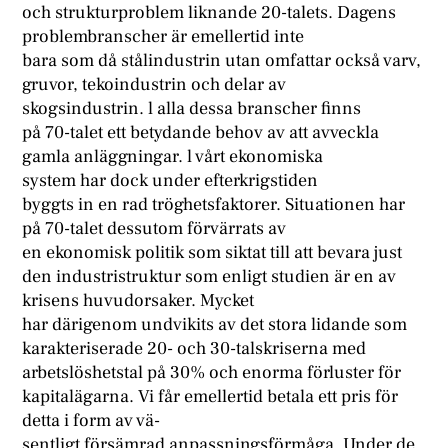
och strukturproblem liknande 20-talets. Dagens
problembranscher är emellertid inte
bara som då stålindustrin utan omfattar också varv,
gruvor, tekoindustrin och delar av
skogsindustrin. l alla dessa branscher finns
på 70-talet ett betydande behov av att avveckla
gamla anläggningar. l vårt ekonomiska
system har dock under efterkrigstiden
byggts in en rad tröghetsfaktorer. Situationen har
på 70-talet dessutom förvärrats av
en ekonomisk politik som siktat till att bevara just
den industristruktur som enligt studien är en av
krisens huvudorsaker. Mycket
har därigenom undvikits av det stora lidande som
karakteriserade 20- och 30-talskriserna med
arbetslöshetstal på 30% och enorma förluster för
kapitalägarna. Vi får emellertid betala ett pris för
detta i form av vä-
sentligt försämrad anpassningsförmåga. Under de