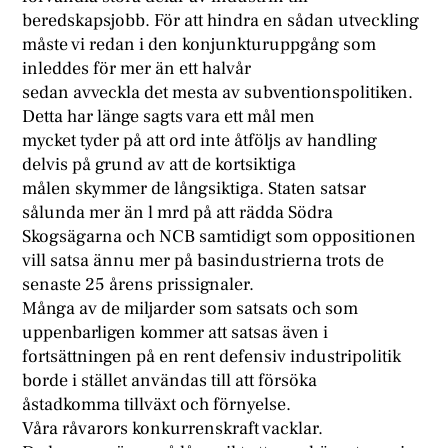
beredskapsjobb. För att hindra en sådan utveckling
måste vi redan i den konjunkturuppgång som
inleddes för mer än ett halvår
sedan avveckla det mesta av subventionspolitiken.
Detta har länge sagts vara ett mål men
mycket tyder på att ord inte åtföljs av handling
delvis på grund av att de kortsiktiga
målen skymmer de långsiktiga. Staten satsar
sålunda mer än l mrd på att rädda Södra
Skogsägarna och NCB samtidigt som oppositionen
vill satsa ännu mer på basindustrierna trots de
senaste 25 årens prissignaler.
Många av de miljarder som satsats och som
uppenbarligen kommer att satsas även i
fortsättningen på en rent defensiv industripolitik
borde i stället användas till att försöka
åstadkomma tillväxt och förnyelse.
Våra råvarors konkurrenskraft vacklar.