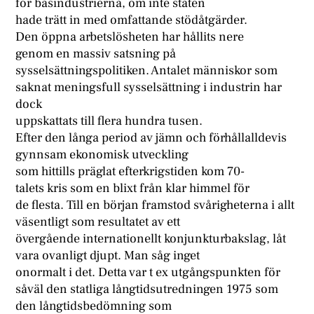
för basindustrierna, om inte staten
hade trätt in med omfattande stödåtgärder.
Den öppna arbetslösheten har hållits nere
genom en massiv satsning på
sysselsättningspolitiken. Antalet människor som
saknat meningsfull sysselsättning i industrin har
dock
uppskattats till flera hundra tusen.
Efter den långa period av jämn och förhållalldevis
gynnsam ekonomisk utveckling
som hittills präglat efterkrigstiden kom 70-
talets kris som en blixt från klar himmel för
de flesta. Till en början framstod svårigheterna i allt
väsentligt som resultatet av ett
övergående internationellt konjunkturbakslag, låt
vara ovanligt djupt. Man såg inget
onormalt i det. Detta var t ex utgångspunkten för
såväl den statliga långtidsutredningen 1975 som
den långtidsbedömning som