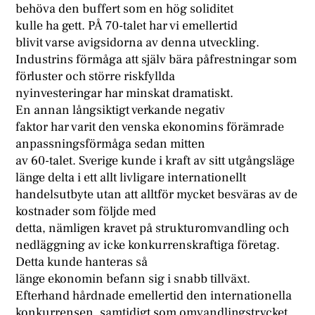
behöva den buffert som en hög soliditet
kulle ha gett. PÅ 70-talet har vi emellertid
blivit varse avigsidorna av denna utveckling.
Industrins förmåga att själv bära påfrestningar som
förluster och större riskfyllda
nyinvesteringar har minskat dramatiskt.
En annan långsiktigt verkande negativ
faktor har varit den venska ekonomins förämrade
anpassningsförmåga sedan mitten
av 60-talet. Sverige kunde i kraft av sitt utgångsläge
länge delta i ett allt livligare internationellt
handelsutbyte utan att alltför mycket besväras av de
kostnader som följde med
detta, nämligen kravet på strukturomvandling och
nedläggning av icke konkurrenskraftiga företag.
Detta kunde hanteras så
länge ekonomin befann sig i snabb tillväxt.
Efterhand hårdnade emellertid den internationella
konkurrensen, samtidigt som omvandlingstrycket