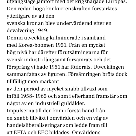
utgångsläge jämfört med det krigshärjade Europas.
Den redan höga konkurrenskraften förstärktes
ytterligare av att den
svenska kronan blev undervärderad efter en
devalvering 1949.
Denna utveckling kulminerade i samband
med Korea-boomen 1951. Från en mycket
hög nivå har därefter förutsättningarna för
svensk industri långsamt försämrats och det
försprång vi hade 1951 har förlorats. Utvecklingen
sammanfattas av figuren. Försämringen bröts dock
tillfälligt men markant
av den period av mycket snabb tillväxt som
inföll 1958- 1965 och som i efterhand framstår som
något av en industriell guldålder.
Impulserna till den kom i första hand från
en snabb tillväxt i omvärlden och en våg av
handelsliberaliseringar som ledde fram till
att EFTA och EEC bildades. Omvärldens