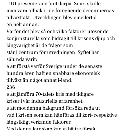
. IUI presenterade året därpå. Snart skulle
man vara tillbaka i de föregående decenniernas
tillväxttakt. Utvecklingen blev emellertid
en helt annan.
Varför det blev så och vilka faktorer utöver de
konjunkturella som bidragit till krisens djup och
långvarighet är de frågor som
står i centrum för utredningen. Syftet har
sålunda varit:
e att förstå varför Sverige under de senaste
hundra åren haft en snabbare ekonomisk
tillväxt än något annat i-land,
236
e att jämföra 70-talets kris med tidigare
kriser i vår industriella erfarenhet,
e att mot denna bakgrund försöka reda ut
vad i krisen som kan hänföras till kort- respektive
långsiktigt verkande faktorer.
Med denna kunskap kan vi bättre förstå