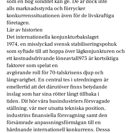
som en hög soliditet kan ge. De är dock inte
alls marknadsstyrda och förrycker
konkurrenssituationen även för de livskraftiga
företagen.
Lär av historien
Det internationella konjunkturbakslaget
1974, en misslyckad svensk stabiliseringspohuk
som syftade till att hoppa över lågkonjunkturen och
ett kostnadsdrivande löneavtall975 är kortsiktiga
faktorer som spelat en
avgörande roll för 70-talskrisens djup och
långvarighet. En central tes i utredningen är
emellertid att det därutöver finns betydande
inslag som har sina rötter långt tillbaka i
tiden. Dit hör våra basindustriers försvagade
ställning, vår mer utsatta tekniska position,
industrins finansiella försvagning samt den
försämrade anpassningsförmågan till en
hårdnande internationell konkurrens. Dessa