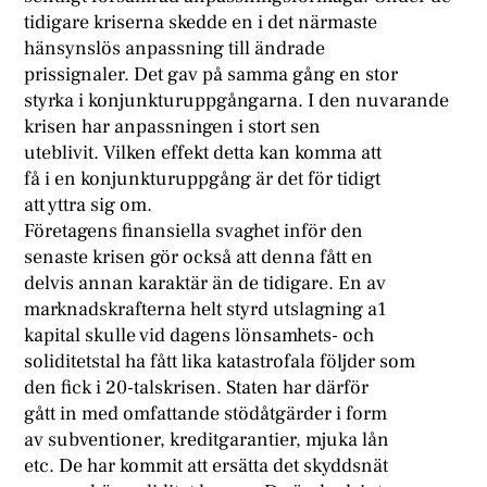
tidigare kriserna skedde en i det närmaste
hänsynslös anpassning till ändrade
prissignaler. Det gav på samma gång en stor
styrka i konjunkturuppgångarna. I den nuvarande
krisen har anpassningen i stort sen
uteblivit. Vilken effekt detta kan komma att
få i en konjunkturuppgång är det för tidigt
att yttra sig om.
Företagens finansiella svaghet inför den
senaste krisen gör också att denna fått en
delvis annan karaktär än de tidigare. En av
marknadskrafterna helt styrd utslagning a1
kapital skulle vid dagens lönsamhets- och
soliditetstal ha fått lika katastrofala följder som
den fick i 20-talskrisen. Staten har därför
gått in med omfattande stödåtgärder i form
av subventioner, kreditgarantier, mjuka lån
etc. De har kommit att ersätta det skyddsnät