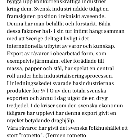
bygga upp konkurrenskraftiga industrier
kring dem. Svensk industri nådde tidigt en
framskjuten position i tekniskt avseende.
Denna har man behållit och förstärkt. Båda
dessa faktorer ha1· i sin tur intimt hängt samman
med att Sverige deltagit livligt i det
internationella utbytet av varor och kunskap.
Export av råvaror i obearbetad form, som
exempelvis järnmalm, eller förädlade till
massa, papper och stål, har spelat en central
roll under hela industrialiseringsprocessen.
I inledningsskedet svarade basindustriernas
produkter för 9/ l O av den totala svenska
exporten och ännu i dag utgör de en dryg
tredjedel. I de kriser som den svenska ekonomin
tidigare har upplevt har denna export givit en
mycket betydande draghjälp.
Våra råvaror har givit det svenska folkhushållet ett
stort ”rotnetto”. (Termen rotnetto