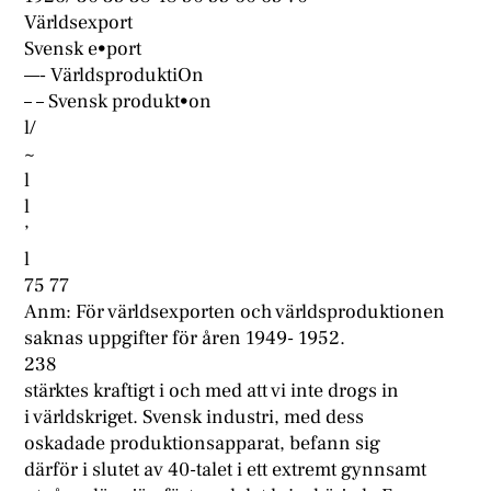
Världsexport
Svensk e•port
—- VärldsproduktiOn
– – Svensk produkt•on
l/
~
l
l
’
l
75 77
Anm: För världsexporten och världsproduktionen
saknas uppgifter för åren 1949- 1952.
238
stärktes kraftigt i och med att vi inte drogs in
i världskriget. Svensk industri, med dess
oskadade produktionsapparat, befann sig
därför i slutet av 40-talet i ett extremt gynnsamt