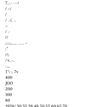
7.:.· ···/
/ ~/
/
/ .·(. ..
~
/ .·
//
;:;:;,,.,. ….. –
;”
//;
/ v..-..
·,,.
1’\ :, 7v
400
JOO
200
100
80
1926/ 30 35 38 48 50 55 60 65 70