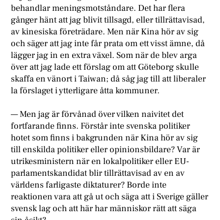
behandlar meningsmotståndare. Det har flera
gånger hänt att jag blivit tillsagd, eller tillrättavisad,
av kinesiska företrädare. Men när Kina hör av sig
och säger att jag inte får prata om ett visst ämne, då
lägger jag in en extra växel. Som när de blev arga
över att jag lade ett förslag om att Göteborg skulle
skaffa en vänort i Taiwan; då såg jag till att liberaler
la förslaget i ytterligare åtta kommuner.
— Men jag är förvånad över vilken naivitet det
fortfarande finns. Förstår inte svenska politiker
hotet som finns i bakgrunden när Kina hör av sig
till enskilda politiker eller opinionsbildare? Var är
utrikesministern när en lokalpolitiker eller EU-
parlamentskandidat blir tillrättavisad av en av
världens farligaste diktaturer? Borde inte
reaktionen vara att gå ut och säga att i Sverige gäller
svensk lag och att här har människor rätt att säga