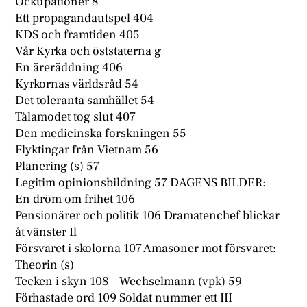
Ockupationer 8
Ett propagandautspel 404
KDS och framtiden 405
Vår Kyrka och öststaterna g
En äreräddning 406
Kyrkornas världsråd 54
Det toleranta samhället 54
Tålamodet tog slut 407
Den medicinska forskningen 55
Flyktingar från Vietnam 56
Planering (s) 57
Legitim opinionsbildning 57 DAGENS BILDER:
En dröm om frihet 106
Pensionärer och politik 106 Dramatenchef blickar
åt vänster Il
Försvaret i skolorna 107 Amasoner mot försvaret:
Theorin (s)
Tecken i skyn 108 – Wechselmann (vpk) 59
Förhastade ord 109 Soldat nummer ett III