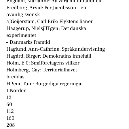
Engdahl, Marianne: Att vara multinationell
Fredborg, Arvid: Per Jacobsson – en
ovanlig svensk
aJGeijerstam, Carl Erik: Flyktens lianer
Haagerup, NielsjI!Tgen: Det danska
experimentet
– Danmarks framtid
Haglund, Ann-Cathrine: Språkundervisning
Hagård, Birger: Demokratins innehåll
Holm, E 0: Småföretagens villkor
Holmberg, Gay: Territorialhavet
breddas
H’!em, Tom: Borgerliga regeringar
1 Norden
12
60
112
160
208