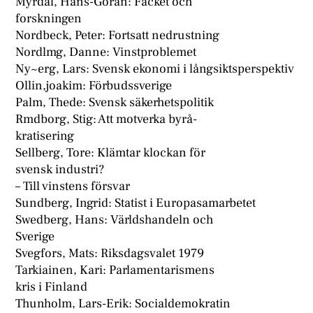
Myrdal, Hans-Göran: Facket och
forskningen
Nordbeck, Peter: Fortsatt nedrustning
Nordlmg, Danne: Vinstproblemet
Ny~erg, Lars: Svensk ekonomi i långsiktsperspektiv
Ollin,joakim: Förbudssverige
Palm, Thede: Svensk säkerhetspolitik
Rmdborg, Stig: Att motverka byrå-
kratisering
Sellberg, Tore: Klämtar klockan för
svensk industri?
– Till vinstens försvar
Sundberg, Ingrid: Statist i Europasamarbetet
Swedberg, Hans: Världshandeln och
Sverige
Svegfors, Mats: Riksdagsvalet 1979
Tarkiainen, Kari: Parlamentarismens
kris i Finland
Thunholm, Lars-Erik: Socialdemokratin