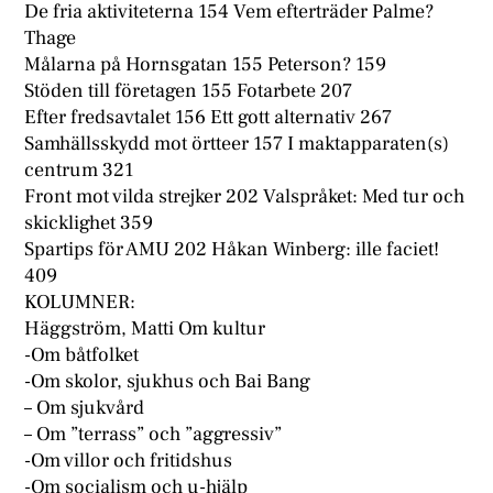
De fria aktiviteterna 154 Vem efterträder Palme?
Thage
Målarna på Hornsgatan 155 Peterson? 159
Stöden till företagen 155 Fotarbete 207
Efter fredsavtalet 156 Ett gott alternativ 267
Samhällsskydd mot örtteer 157 I maktapparaten(s)
centrum 321
Front mot vilda strejker 202 Valspråket: Med tur och
skicklighet 359
Spartips för AMU 202 Håkan Winberg: ille faciet!
409
KOLUMNER:
Häggström, Matti Om kultur
-Om båtfolket
-Om skolor, sjukhus och Bai Bang
– Om sjukvård
– Om ”terrass” och ”aggressiv”
-Om villor och fritidshus
-Om socialism och u-hjälp