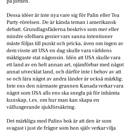
på jorden.
Dessa idéer är inte nya vare sig för Palin eller Tea
Party-rörelsen. De är kända teman i amerikansk
debatt. Grundlagsfäderna beskrivs som mer eller
mindre ofelbara genier vars sanna intentioner
måste följas till punkt och pricka, även om ingen av
dem visste att USA en dag skulle vara världens
mäktigaste stat någonsin. Idén att USA skulle vara
ett land av en helt annan art, ojämförbar med något
annat utvecklat land, och därför inte i behov av att
se och lära något av andra länder är också märklig.
Inte ens den närmaste grannen Kanada verkar vara
något som USA alls ens ska snegla på för inhämta
kunskap, t.ex. om hur man kan skapa en
välfungerande sjukförsäkring.
Det märkliga med Palins bok är att den är som
svagast i just de frågor som hon själv verkar vilja