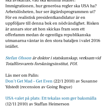
ska avskaffas, vad ska komma istället?
Immigrationen, hur generösa regler ska USA ha?
Arbetslösheten, hur ser åtgärdsprogrammen ut?
För en realistisk presidentkandidatur är en
uppföljare till denna bok en nödvändighet. Risken
är annars stor att hon skickas fram som ett
offerlamm medan de egentliga republikanska
utmanarna väntar in den stora bataljen i valet 2016
istället.
Stefan Olsson
är doktor i statskunskap, verksam vid
Totalförsvarets forskningsinstitut, FOI.
Läs mer om Palin:
Don’t Get Mad – Get Even
(22/1 2010) av Susanne
Ydstedt (recension av Going Rogue)
USA-valet på plats: Ett tekalas som ger baksmälla
(12/11 2010) av Staffan Heimerson