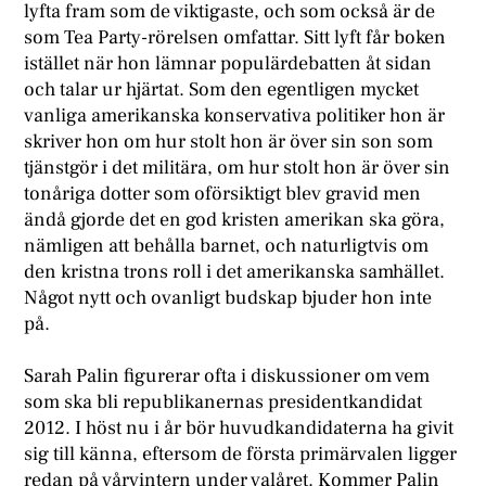
lyfta fram som de viktigaste, och som också är de
som Tea Party-rörelsen omfattar. Sitt lyft får boken
istället när hon lämnar populärdebatten åt sidan
och talar ur hjärtat. Som den egentligen mycket
vanliga amerikanska konservativa politiker hon är
skriver hon om hur stolt hon är över sin son som
tjänstgör i det militära, om hur stolt hon är över sin
tonåriga dotter som oförsiktigt blev gravid men
ändå gjorde det en god kristen amerikan ska göra,
nämligen att behålla barnet, och naturligtvis om
den kristna trons roll i det amerikanska samhället.
Något nytt och ovanligt budskap bjuder hon inte
på.
S
arah Palin figurerar ofta i diskussioner om vem
som ska bli republikanernas presidentkandidat
2012. I höst nu i år bör huvudkandidaterna ha givit
sig till känna, eftersom de första primärvalen ligger
redan på vårvintern under valåret. Kommer Palin