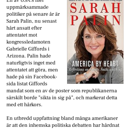
E
n av USA:s mer
uppmärksammade
politiker på senare år är
Sarah Palin, nu senast
hårt ansatt efter
attentatet mot
kongressledamoten
Gabrielle Giffords i
Arizona. Palin hade
naturligtvis inget med
attentatet att göra, men
hade på sin Facebook-
sida listat Giffords
mandat som en av de poster som republikanerna
särskilt borde ”sikta in sig på”, och markerat detta
med ett hårkors.
En utbredd uppfattning bland många amerikaner
är att den inhemska politiska debatten har hårdnat