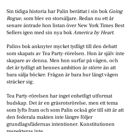
S
in tidiga historia har Palin berättat i sin bok
Going
Rogue
, som blev en storsäljare. Redan nu ett år
senare äntrade hon listan över New York Times Best
Sellers igen med sin nya bok
America by Heart
.
Palins bok anknyter mycket tydligt till den debatt
som skapats av Tea Party-rörelsen. Hon är själv inte
skapare av denna. Men hon surfar på vågen, och
det är tydligt att hennes ambition är större än att
bara sälja böcker. Frågan är bara hur långt vågen
sträcker sig.
Tea Party-rörelsen har inget enhetligt utformat
budskap. Det är en gräsrotsrörelse, men ett tema
som lyfts fram och som Palin också gör till sitt är att
den federala makten inte längre följer
grundlagsfädernas intentioner. Konstitutionen
respekteras inte.