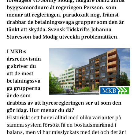
företagets VD Sonny Modig, tidigare bland annat
byggsamordnare åt regeringen Persson, som
menar att regleringen, paradoxalt nog, främst
drabbar de betalningssvaga grupper som den är
tänkt att skydda. Svensk Tidskrifts Johanna
Sturesson bad Modig utveckla problematiken.
I MKB:s
årsredovisnin
g skriver du
att de mest
betalningssva
ga grupperna
är de som
drabbas av att hyresregleringen ser ut som den
gör idag. Hur menar du då?
Historiskt sett har vi alltid med olika varianter på
samma system försökt få en bostadsmarknad i
balans, men vi har misslyckats med det och det är i