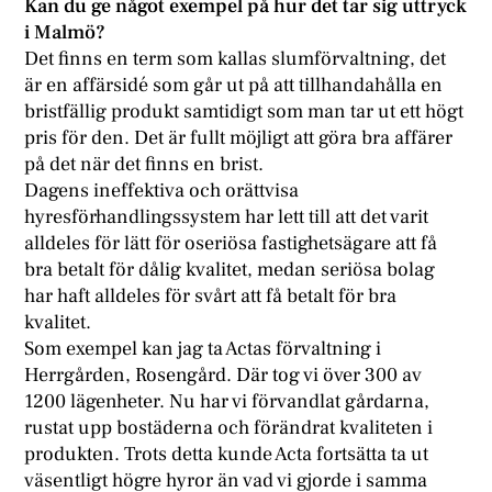
Kan du ge något exempel på hur det tar sig uttryck
i Malmö?
Det finns en term som kallas slumförvaltning, det
är en affärsidé som går ut på att tillhandahålla en
bristfällig produkt samtidigt som man tar ut ett högt
pris för den. Det är fullt möjligt att göra bra affärer
på det när det finns en brist.
Dagens ineffektiva och orättvisa
hyresförhandlingssystem har lett till att det varit
alldeles för lätt för oseriösa fastighetsägare att få
bra betalt för dålig kvalitet, medan seriösa bolag
har haft alldeles för svårt att få betalt för bra
kvalitet.
Som exempel kan jag ta Actas förvaltning i
Herrgården, Rosengård. Där tog vi över 300 av
1200 lägenheter. Nu har vi förvandlat gårdarna,
rustat upp bostäderna och förändrat kvaliteten i
produkten. Trots detta kunde Acta fortsätta ta ut
väsentligt högre hyror än vad vi gjorde i samma