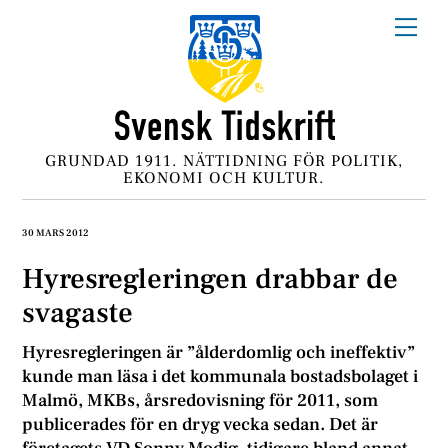
Skip
Me
to
content
GRUNDAD 1911. NÄTTIDNING FÖR POLITIK,
EKONOMI OCH KULTUR.
30 MARS 2012
Hyresregleringen drabbar de
svagaste
Hyresregleringen är ”ålderdomlig och ineffektiv”
kunde man läsa i det kommunala bostadsbolaget i
Malmö, MKBs, årsredovisning för 2011, som
publicerades för en dryg vecka sedan. Det är