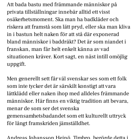
Att bada bastu med främmande människor på
privata tillställningar innebär alltid ett visst
osäkerhetsmoment. Ska man ha badkläder och
riskera att framstå som lätt pryd, eller ska man kliva
in i bastun helt naken för att stå där exponerad
bland människor i baddräkt? Det är som niandet i
franskan, man får helt enkelt känna av vad
situationen kräver. Kort sagt, en näst intill omöjlig
uppgift.
Men generellt sett får väl svenskar ses som ett folk
som inte tycker det är särskilt konstigt att vara
lättklädd eller naken ihop med alldeles främmande
människor. Här finns en viktig tradition att bevara,
menar de som ser det svenska
gemensamhetsbadandet som ett kulturellt uttryck
för långt framskriden jämställdhet.
Andreas Johansson Heinö, Timbro, berörde detta i