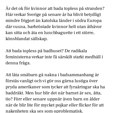
Är det ok för kvinnor att bada topless på stranden?
Här verkar Sverige på senare år ha blivit betydligt
mindre frigjort än katolska länder i södra Europa
där vuxna, barbröstade kvinnor helt utan åthävor
kan sitta och äta en lunchbaguette i ett större,
könsblandat sällskap.
Att bada topless på badhuset? De radikala
feministerna verkar inte få särskilt starkt medhåll i
denna fråga.
Att låta småbarn gå nakna i badsammanhang är
förstås vanligt och vi gör oss gärna lustiga över
pryda amerikaner som tycker att fyraåringar ska ha
baddräkt. Men hur blir det när barnet är sex, åtta,
tio? Förr eller senare uppnår även barn en ålder
när de blir lite för mycket pojkar eller flickor för att
nakenheten ska ses som oproblematisk.