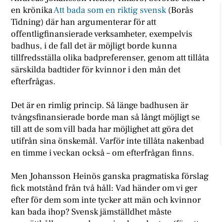
en krönika
Att bada som en riktig svensk
(Borås
Tidning) där han argumenterar för att
offentligfinansierade verksamheter, exempelvis
badhus, i de fall det är möjligt borde kunna
tillfredsställa olika badpreferenser, genom att tillåta
särskilda badtider för kvinnor i den mån det
efterfrågas.
Det är en rimlig princip. Så länge badhusen är
tvångsfinansierade borde man så långt möjligt se
till att de som vill bada har möjlighet att göra det
utifrån sina önskemål. Varför inte tillåta nakenbad
en timme i veckan också – om efterfrågan finns.
Men Johansson Heinös ganska pragmatiska förslag
fick motstånd från två håll: Vad händer om vi ger
efter för dem som inte tycker att män och kvinnor
kan bada ihop? Svensk jämställdhet måste