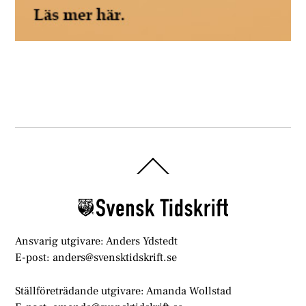
Back
To
Top
Ansvarig utgivare: Anders Ydstedt
E-post: anders@svensktidskrift.se
Ställföreträdande utgivare: Amanda Wollstad