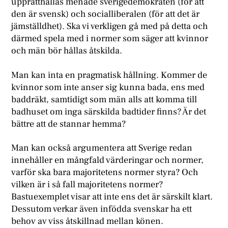
upprätthållas menade sverigedemokraten (för att
den är svensk) och socialliberalen (för att det är
jämställdhet). Ska vi verkligen gå med på detta och
därmed spela med i normer som säger att kvinnor
och män bör hållas åtskilda.
Man kan inta en pragmatisk hållning. Kommer de
kvinnor som inte anser sig kunna bada, ens med
baddräkt, samtidigt som män alls att komma till
badhuset om inga särskilda badtider finns? Är det
bättre att de stannar hemma?
Man kan också argumentera att Sverige redan
innehåller en mångfald värderingar och normer,
varför ska bara majoritetens normer styra? Och
vilken är i så fall majoritetens normer?
Bastuexemplet visar att inte ens det är särskilt klart.
Dessutom verkar även infödda svenskar ha ett
behov av viss åtskillnad mellan könen.