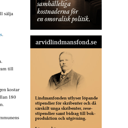
l sälja
s
.
n.
am till
gen kostar
ellan 180
n.
 kommunens