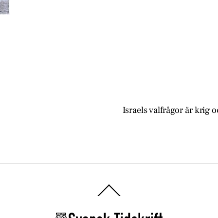
Israels valfrågor är krig 
Back
To
Top