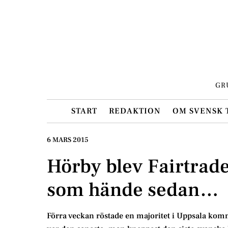
Skip
to
content
GR
START
REDAKTION
OM SVENSK 
6 MARS 2015
Hörby blev Fairtrade
som hände sedan…
Förra veckan röstade en majoritet i Uppsala komm