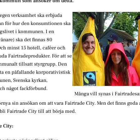
ka kommun som ansöker om detta.
 egen verksamhet ska erbjuda
an för hur den konsumtionen ska
ngslivet i kommunen. I en
nare) ska det finnas 80
ch minst 15 hotell, caféer och
uda Fairtradeprodukter. För att se
ommunalt tillsatt styrgrupp. Den
ta en påfallande korporativistisk
unen, Svenska kyrkan,
och något fackförbund.
Många vill synas i Fairtrad
nya sin ansökan om att vara Fairtrade City. Men det finns goda
 bli Fairtrade City till att börja med.
e City: