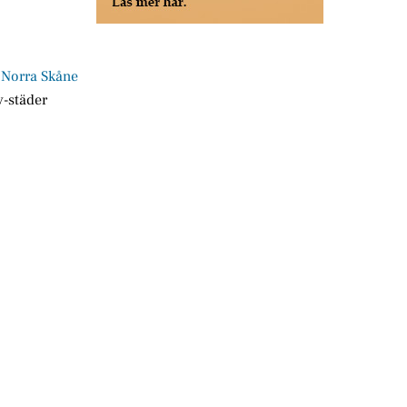
n
Norra Skåne
y-städer