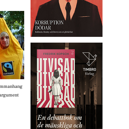
esammanhang
 argument