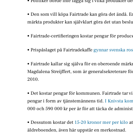
• Politiker borde inte lägga sig i vilka produkter det
• Den som vill köpa Fairtrade kan göra det ändå. En
märkta produkter kan självklart göra det utan bes
• Fairtrade-certifieringen kostar pengar för produc
• Prispåslaget på Fairtradekaffe
gynnar svenska ros
• Fairtrade kallar sig själva för en oberoende mär
Magdalena Streijffert, som är generalsekreterare fö
2010.
• Det kostar pengar för kommunen. Fairtrade tar vi
pengar i form av tjänstemännens tid.
I Knivsta ko
000 och 590 000 kr per år för att täcka de adminis
• Dessutom kostar det
15-20 kronor mer per kilo
at
äldreboenden, även här uppstår en merkostnad.