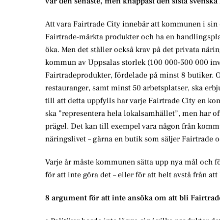
var den senaste, men knappast den sista svens
Att vara Fairtrade City innebär att kommunen i sin
Fairtrade-märkta produkter och ha en handlingspl
öka. Men det ställer också krav på det privata näri
kommun av Uppsalas storlek (100 000-500 000 invå
Fairtradeprodukter, fördelade på minst 8 butiker. O
restauranger, samt minst 50 arbetsplatser, ska erbj
till att detta uppfylls har varje Fairtrade City en k
ska ”representera hela lokalsamhället”, men har of
prägel. Det kan till exempel vara någon från komm
näringslivet – gärna en butik som säljer Fairtrade 
Varje år måste kommunen sätta upp nya mål och för
för att inte göra det – eller för att helt avstå från att
8 argument för att inte ansöka om att bli Fairtrad