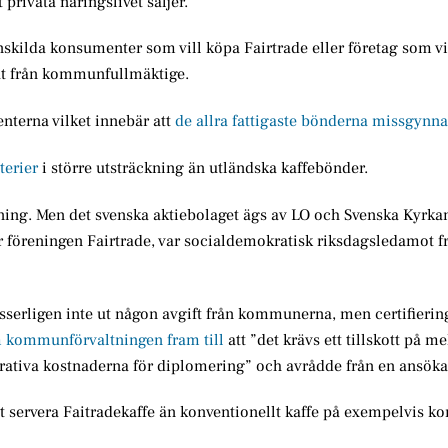
 privata näringslivet säljer.
skilda konsumenter som vill köpa Fairtrade eller företag som vil
lut från kommunfullmäktige.
enterna vilket innebär att
de allra fattigaste bönderna missgynna
terier
i större utsträckning än utländska kaffebönder.
kning. Men det svenska aktiebolaget ägs av LO och Svenska Kyrka
r föreningen Fairtrade, var socialdemokratisk riksdagsledamot fr
sserligen inte ut någon avgift från kommunerna, men certifierin
m kommunförvaltningen fram till
att ”det krävs ett tillskott på m
trativa kostnaderna för diplomering” och avrådde från en ansöka
t servera Faitradekaffe än konventionellt kaffe på exempelvis