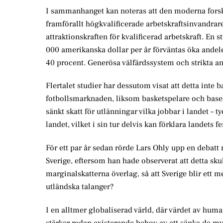
I sammanhanget kan noteras att den moderna forsknin
framförallt högkvalificerade arbetskraftsinvandrar
attraktionskraften för kvalificerad arbetskraft. En
000 amerikanska dollar per år förväntas öka andel
40 procent. Generösa välfärdssystem och strikta a
Flertalet studier har dessutom visat att detta inte 
fotbollsmarknaden, liksom basketspelare och base
sänkt skatt för utlänningar vilka jobbar i landet – t
landet, vilket i sin tur delvis kan förklara landet
För ett par år sedan rörde Lars Ohly upp en debatt nä
Sverige, eftersom han hade observerat att detta skul
marginalskatterna överlag, så att Sverige blir ett
utländska talanger?
I en alltmer globaliserad värld, där värdet av huma
stärker redan existerande behov av att sänka de my