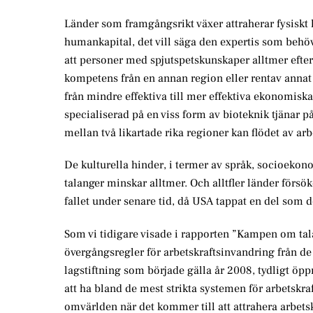
Länder som framgångsrikt växer attraherar fysiskt 
humankapital, det vill säga den expertis som behövs 
att personer med spjutspetskunskaper alltmer efterfrå
kompetens från en annan region eller rentav annat 
från mindre effektiva till mer effektiva ekonomisk
specialiserad på en viss form av bioteknik tjänar p
mellan två likartade rika regioner kan flödet av arb
De kulturella hinder, i termer av språk, socioekon
talanger minskar alltmer. Och alltfler länder försök
fallet under senare tid, då USA tappat en del som d
Som vi tidigare visade i rapporten ”Kampen om talan
övergångsregler för arbetskraftsinvandring från 
lagstiftning som började gälla år 2008, tydligt öpp
att ha bland de mest strikta systemen för arbetskra
omvärlden när det kommer till att attrahera arbetsk