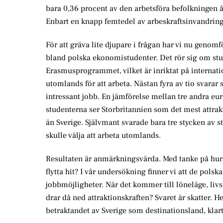
bara 0,36 procent av den arbetsföra befolkningen å
Enbart en knapp femtedel av arbeskraftsinvandringe
För att gräva lite djupare i frågan har vi nu geno
bland polska ekonomistudenter. Det rör sig om stu
Erasmusprogrammet, vilket är inriktat på internatio
utomlands för att arbeta. Nästan fyra av tio svarar s
intressant jobb. En jämförelse mellan tre andra eur
studenterna ser Storbritannien som det mest attrakti
än Sverige. Självmant svarade bara tre stycken av st
skulle välja att arbeta utomlands.
Resultaten är anmärkningsvärda. Med tanke på hur nä
flytta hit? I vår undersökning finner vi att de pols
jobbmöjligheter. När det kommer till löneläge, livsk
drar då ned attraktionskraften? Svaret är skatter. H
betraktandet av Sverige som destinationsland, klart