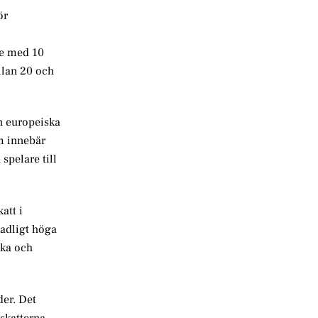
ör
ie med 10
llan 20 och
en europeiska
m innebär
 spelare till
att i
kadligt höga
ska och
der. Det
skatterna.