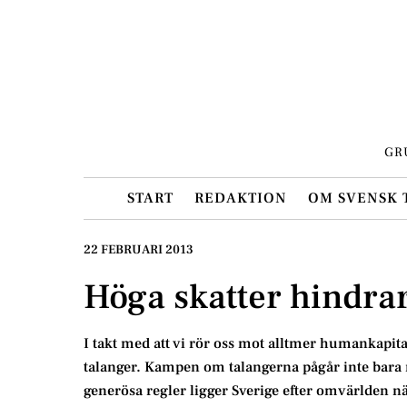
Skip
to
content
GR
START
REDAKTION
OM SVENSK 
22 FEBRUARI 2013
Höga skatter hindrar
I takt med att vi rör oss mot alltmer humankapit
talanger. Kampen om talangerna pågår inte bara 
generösa regler ligger Sverige efter omvärlden nä