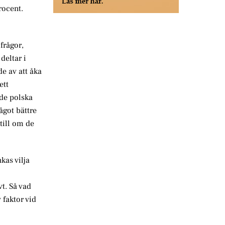
rocent.
frågor,
deltar i
e av att åka
ett
 de polska
ågot bättre
till om de
kas vilja
vt. Så vad
 faktor vid