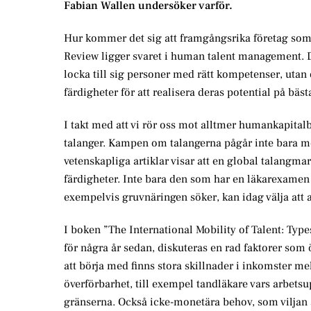
Fabian Wallen undersöker varför.
Hur kommer det sig att framgångsrika företag som 
Review ligger svaret i human talent management. De
locka till sig personer med rätt kompetenser, utan
färdigheter för att realisera deras potential på bästa
I takt med att vi rör oss mot alltmer humankapital
talanger. Kampen om talangerna pågår inte bara me
vetenskapliga artiklar visar att en global talangmar
färdigheter. Inte bara den som har en läkarexamen
exempelvis gruvnäringen söker, kan idag välja att 
I boken ”The International Mobility of Talent: Ty
för några år sedan, diskuteras en rad faktorer som
att börja med finns stora skillnader i inkomster me
överförbarhet, till exempel tandläkare vars arbetsup
gränserna. Också icke-monetära behov, som viljan at