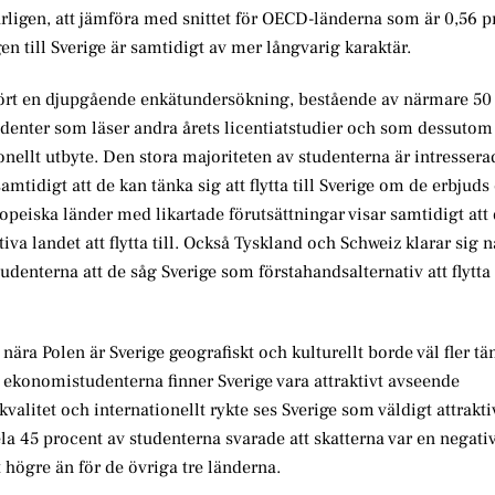
rligen, att jämföra med snittet för OECD-länderna som är 0,56 p
n till Sverige är samtidigt av mer långvarig karaktär.
mfört en djupgående enkätundersökning, bestående av närmare 50 
denter som läser andra årets licentiatstudier och som dessutom 
nellt utbyte. Den stora majoriteten av studenterna är intresserad
amtidigt att de kan tänka sig att flytta till Sverige om de erbjuds 
opeiska länder med likartade förutsättningar visar samtidigt att
va landet att flytta till. Också Tyskland och Schweiz klarar sig n
udenterna att de såg Sverige som förstahandsalternativ att flytta 
ra Polen är Sverige geografiskt och kulturellt borde väl fler tän
ka ekonomistudenterna finner Sverige vara attraktivt avseende
valitet och internationellt rykte ses Sverige som väldigt attrakti
ela 45 procent av studenterna svarade att skatterna var en negativ
 högre än för de övriga tre länderna.