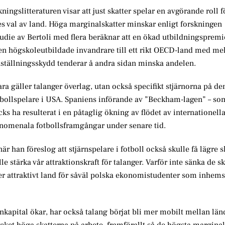
gslitteraturen visar att just skatter spelar en avgörande roll f
es val av land. Höga marginalskatter minskar enligt forskningen
 studie av Bertoli med flera beräknar att en ökad utbildningsprem
en högskoleutbildade invandrare till ett rikt OECD-land med me
nställningsskydd tenderar å andra sidan minska andelen.
bara gäller talanger överlag, utan också specifikt stjärnorna på d
bollspelare i USA. Spaniens införande av ”Beckham-lagen” – so
ycks ha resulterat i en påtaglig ökning av flödet av internationella
s fenomenala fotbollsframgångar under senare tid.
r han föreslog att stjärnspelare i fotboll också skulle få lägre sk
le stärka vår attraktionskraft för talanger. Varför inte sänka de s
 mer attraktivt land för såväl polska ekonomistudenter som inhem
nkapital ökar, har också talang börjat bli mer mobilt mellan län
cket höga skatterna på arbete, framförallt så de högsta marginal