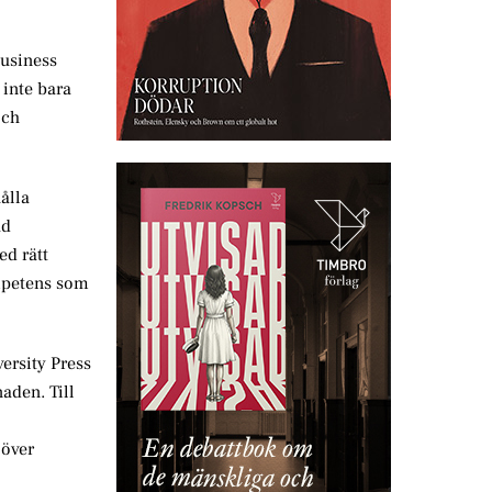
Business
 inte bara
och
ålla
ad
ed rätt
ompetens som
ersity Press
aden. Till
 över