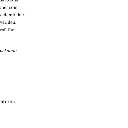
rsoner som
 akademin har
 världen.
raft för
 lockande
aterna