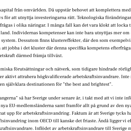
kapital från omvärlden. Då uppstår behovet att komplettera med 
för att utnyttja investeringarna rätt. Teknologiska förändringar 
gas i olika näringar. I många fall kan det vara klokt att locka til
land. Individernas kompetenser kan inte bara utnyttjas mer om d
a system. Dessutom finns klustereffekter, där den som exempelvi
å att jobba i det kluster där denna specifika kompetens efterfråg
etskraft därmed främja tillväxt.
omiska förutsättningar och nätverk, som tidigare hindrade rörlig
er aktivt attrahera högkvalificerade arbetskraftsinvandrare. Inte
en självklara destinationen för ”the best and brightest”.
gerna” så har Sverige under senare år, i takt med att vi inte in
de nya EU-medlemsländerna samt framför allt på grund av den ny
nat upp för arbetskraftsinvandring. Faktum är att Sverige tycks ha
ftsinvandring inom OECD till kanske det friaste. Ändå ligger vi ef
raftsinvandrare. Inflödet av arbetskraftsinvandrare till Sverige 