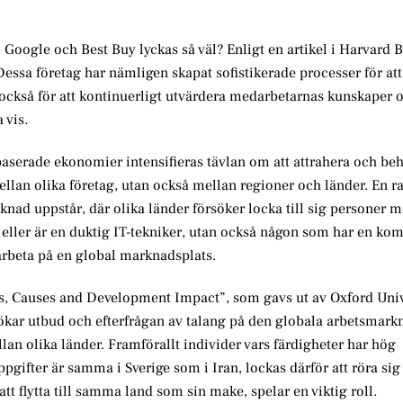
Google och Best Buy lyckas så väl? Enligt en artikel i Harvard 
ssa företag har nämligen skapat sofistikerade processer för att
 också för att kontinuerligt utvärdera medarbetarnas kunskaper 
 vis.
baserade ekonomier intensifieras tävlan om att attrahera och beh
llan olika företag, utan också mellan regioner och länder. En r
knad uppstår, där olika länder försöker locka till sig personer m
 eller är en duktig IT-tekniker, utan också någon som har en k
arbeta på en global marknadsplats.
pes, Causes and Development Impact”, som gavs ut av Oxford Univ
 ökar utbud och efterfrågan av talang på den globala arbetsmarkn
llan olika länder. Framförallt individer vars färdigheter har hög
pgifter är samma i Sverige som i Iran, lockas därför att röra sig
t flytta till samma land som sin make, spelar en viktig roll.