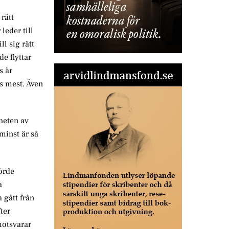
rätt
leder till
l sig rätt
e flyttar
s är
as mest. Även
heten av
 minst är så
förde
a
 gått från
ter
motsvarar