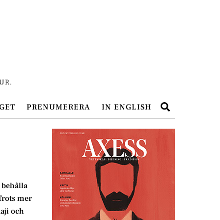
UR.
Search
GET
PRENUMERERA
IN ENGLISH
 behålla
Trots mer
aji och