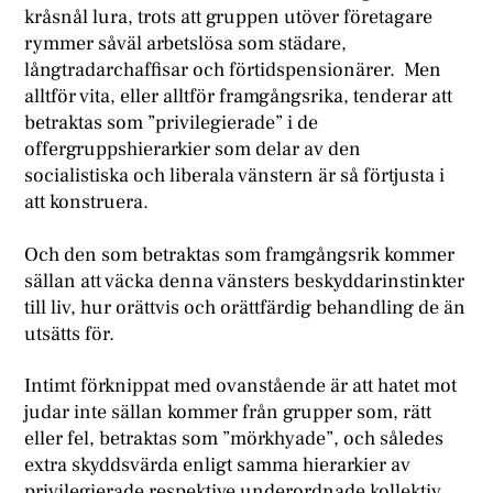
kråsnål lura, trots att gruppen utöver företagare
rymmer såväl arbetslösa som städare,
långtradarchaffisar och förtidspensionärer. Men
alltför vita, eller alltför framgångsrika, tenderar att
betraktas som ”privilegierade” i de
offergruppshierarkier som delar av den
socialistiska och liberala vänstern är så förtjusta i
att konstruera.
Och den som betraktas som framgångsrik kommer
sällan att väcka denna vänsters beskyddarinstinkter
till liv, hur orättvis och orättfärdig behandling de än
utsätts för.
Intimt förknippat med ovanstående är att hatet mot
judar inte sällan kommer från grupper som, rätt
eller fel, betraktas som ”mörkhyade”, och således
extra skyddsvärda enligt samma hierarkier av
privilegierade respektive underordnade kollektiv.