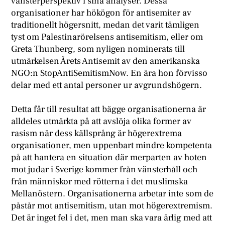
vänsterperspektiv i sina analyser. Dessa
organisationer har hökögon för antisemiter av
traditionellt högersnitt, medan det varit tämligen
tyst om Palestinarörelsens antisemitism, eller om
Greta Thunberg, som nyligen nominerats till
utmärkelsen Årets Antisemit av den amerikanska
NGO:n StopAntiSemitismNow. En ära hon förvisso
delar med ett antal personer ur avgrundshögern.
Detta får till resultat att bägge organisationerna är
alldeles utmärkta på att avslöja olika former av
rasism när dess källsprång är högerextrema
organisationer, men uppenbart mindre kompetenta
på att hantera en situation där merparten av hoten
mot judar i Sverige kommer från vänsterhåll och
från människor med rötterna i det muslimska
Mellanöstern. Organisationerna arbetar inte som de
påstår mot antisemitism, utan mot högerextremism.
Det är inget fel i det, men man ska vara ärlig med att