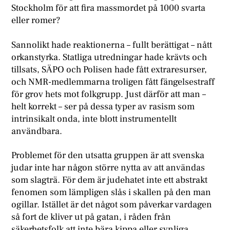
Stockholm för att fira massmordet på 1000 svarta
eller romer?
Sannolikt hade reaktionerna – fullt berättigat – nått
orkanstyrka. Statliga utredningar hade krävts och
tillsats, SÄPO och Polisen hade fått extraresurser,
och NMR-medlemmarna troligen fått fängelsestraff
för grov hets mot folkgrupp. Just därför att man –
helt korrekt – ser på dessa typer av rasism som
intrinsikalt onda, inte blott instrumentellt
användbara.
Problemet för den utsatta gruppen är att svenska
judar inte har någon större nytta av att användas
som slagträ. För dem är judehatet inte ett abstrakt
fenomen som lämpligen slås i skallen på den man
ogillar. Istället är det något som påverkar vardagen
så fort de kliver ut på gatan, i råden från
säkerhetsfolk att inte bära kippa eller synliga