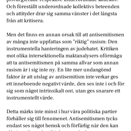
Och föreställt underordnade kollektivs beteenden
och attityder drar sig samma vänster i det längsta
från att kritisera.
Men det finns en annan orsak till att antisemitismen
av många inte uppfattas som ”riktig” rasism: Den
instrumentella hanteringen av judehatet. Kritiken
mot olika intersektionella maktanalysers oförmåga
att ta antisemitismen på samma allvar som annan
rasism är i sig inte ny. En lite mer undangömd
faktor är att utslag av antisemitism inte verkar ges
ett inneboende negativt värde, den ses inte i och för
sig som något intrinsikalt ont, utan ges snarare ett
instrumentellt värde.
Detta märks inte minst i hur våra politiska partier
förhåller sig till fenomenet. Antisemitismen tycks
endast ses något hemsk och förfärlig när den kan