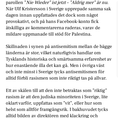
parollen ”
Nie Wieder” ist jetzt – ”Aldrig mer” är nu
.
När Ulf Kristersson i Sverige upprepade samma sak
dagen innan uppfattades det dock som något
provokativt, och på hans Facebook-konto fick
åtskilliga av kommentarerna raderas, varav de
mildare uppmanade till stöd för Palestina.
Skillnaden i synen på antisemitism mellan de bägge
länderna är stor, vilket naturligtvis handlar om
Tysklands historiska och smärtsamma erfarenhet av
hur enastående illa det kan gå. Men i övriga väst
och inte minst i Sverige tycks antisemitismen för
alltid förbli rasismen som inte riktigt tas på allvar.
Ett av skälen till att den inte betraktas som ”riktig”
rasism är att den judiska minoriteten i Sverige, lite
oklart varför, uppfattas som ”vit”, eller hur som
helst som alltför framgångsrik. I bakhuvudet tycks
alltid bilden av direktören med klackring och