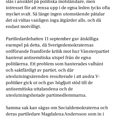
slås i ansiktet på politiska motståndare, men
intresset för att rensa upp i de egna leden tycks ofta
mycket svalt. Så länge ingen utomstående påtalar
det så vidtas vanligen inga åtgärder alls, och då
endast motvilligt.
Partiledardebatten 11 september gav åtskilliga
exempel på detta, då Sverigedemokraternas
ordförande framförde kritik mot hur Vänsterpartiet
hanterat antisemitiska utspel från de egna
politikerna. Ett problem som hanterades valhänt
och saktfärdigt av partiet, och där
uteslutningsärenden resulterade i att andra V-
politiker gick ut och gav högljutt stöd till de
antisemitiska uttalandena och de
uteslutningshotade partimedlemmarna.
Samma sak kan sägas om Socialdemokraterna och
deras partiledare Magdalena Andersson som in i