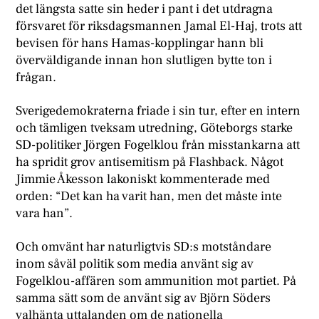
det längsta satte sin heder i pant i det utdragna
försvaret för riksdagsmannen Jamal El-Haj, trots att
bevisen för hans Hamas-kopplingar hann bli
överväldigande innan hon slutligen bytte ton i
frågan.
Sverigedemokraterna friade i sin tur, efter en intern
och tämligen tveksam utredning, Göteborgs starke
SD-politiker Jörgen Fogelklou från misstankarna att
ha spridit grov antisemitism på Flashback. Något
Jimmie Åkesson lakoniskt kommenterade med
orden: “Det kan ha varit han, men det måste inte
vara han”.
Och omvänt har naturligtvis SD:s motståndare
inom såväl politik som media använt sig av
Fogelklou-affären som ammunition mot partiet. På
samma sätt som de använt sig av Björn Söders
valhänta uttalanden om de nationella