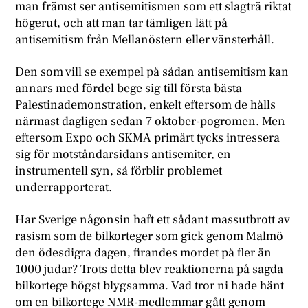
man främst ser antisemitismen som ett slagträ riktat
högerut, och att man tar tämligen lätt på
antisemitism från Mellanöstern eller vänsterhåll.
Den som vill se exempel på sådan antisemitism kan
annars med fördel bege sig till första bästa
Palestinademonstration, enkelt eftersom de hålls
närmast dagligen sedan 7 oktober-pogromen. Men
eftersom Expo och SKMA primärt tycks intressera
sig för motståndarsidans antisemiter, en
instrumentell syn, så förblir problemet
underrapporterat.
Har Sverige någonsin haft ett sådant massutbrott av
rasism som de bilkorteger som gick genom Malmö
den ödesdigra dagen, firandes mordet på fler än
1000 judar? Trots detta blev reaktionerna på sagda
bilkortege högst blygsamma. Vad tror ni hade hänt
om en bilkortege NMR-medlemmar gått genom