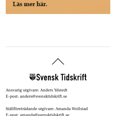
Back
To
Top
Ansvarig utgivare: Anders Ydstedt
E-post: anders@svensktidskrift.se
Ställföreträdande utgivare: Amanda Wollstad
E-post: amanda@svensktidskrift.se