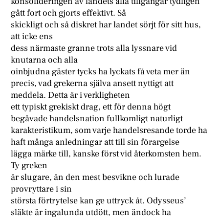
konsolideringen av landets alla tillgångar tydligen
gått fort och gjorts effektivt. Så
skickligt och så diskret har landet sörjt för sitt hus,
att icke ens
dess närmaste granne trots alla lyssnare vid
knutarna och alla
oinbjudna gäster tycks ha lyckats få veta mer än
precis, vad grekerna själva ansett nyttigt att
meddela. Detta är i verkligheten
ett typiskt grekiskt drag, ett för denna högt
begåvade handelsnation fullkomligt naturligt
karakteristikum, som varje handelsresande torde ha
haft många anledningar att till sin förargelse
lägga märke till, kanske först vid återkomsten hem.
Ty greken
är slugare, än den mest besvikne och lurade
provryttare i sin
största förtrytelse kan ge uttryck åt. Odysseus’
släkte är ingalunda utdött, men ändock ha