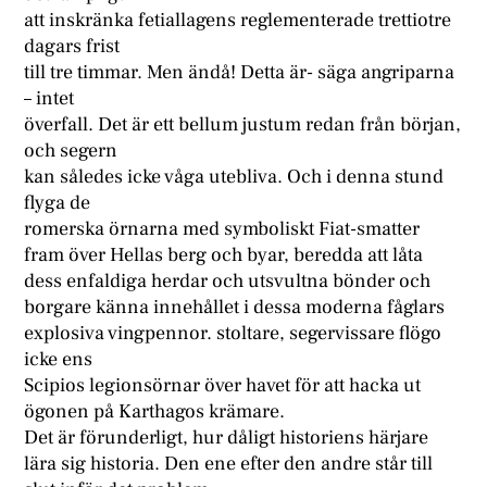
att inskränka fetiallagens reglementerade trettiotre
dagars frist
till tre timmar. Men ändå! Detta är- säga angriparna
– intet
överfall. Det är ett bellum justum redan från början,
och segern
kan således icke våga utebliva. Och i denna stund
flyga de
romerska örnarna med symboliskt Fiat-smatter
fram över Hellas berg och byar, beredda att låta
dess enfaldiga herdar och utsvultna bönder och
borgare känna innehållet i dessa moderna fåglars
explosiva vingpennor. stoltare, segervissare flögo
icke ens
Scipios legionsörnar över havet för att hacka ut
ögonen på Karthagos krämare.
Det är förunderligt, hur dåligt historiens härjare
lära sig historia. Den ene efter den andre står till