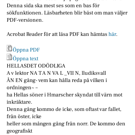
Denna sida ska mest ses som en bas för
sökfunktionen. Läsbarheten blir bäst om man väljer
PDF-versionen.
Acrobat Reader för att läsa PDF kan hämtas
här
.
Öppna PDF
Öppna text
HELLASDET ODÖDLIGA
A v lektor NA T A N VA L _VII N, lludiksvall
ÅN EN gång- vem kan hålla reda på vilken i
ordningen~ –
ha Hellas söner i Hmarscher skyndat till värn mot
inkräktare.
Denna gång kommo de icke, som oftast var fallet,
från öster, icke
heller som mången gång från norr. De kommo den
geografiskt