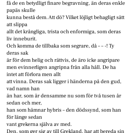
få de en betydligt finare begravning, än deras enkle
papäs skulle
kunna bestå dem. Att dö? Vilket löjligt behagligt sätt
att slippa
allt det krångliga, trista och enformiga, som deras
liv inneburit.
Och komma de tillbaka som segrare, då – – -! Ty
deras sak
är för dem helig och rättvis, de äro icke angripare
men evinnerligen angripna från alla håll. De ha
intet att förlora men allt
att vinna. Deras sak ligger i händerna på den gud,
vad namn han
än har, som är densamme nu som för två tusen år
sedan och mer,
han som hämnar hybris – den dödssynd, som han
för länge sedan
vant grekerna själva av med.
Den, som ger sig av till Grekland, har att bereda sin