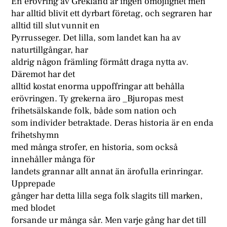
En erövring av Grekland är ingen omöjlighet men
har alltid blivit ett dyrbart företag, och segraren har
alltid till slut vunnit en
Pyrrusseger. Det lilla, som landet kan ha av
naturtillgångar, har
aldrig någon främling förmått draga nytta av.
Däremot har det
alltid kostat enorma uppoffringar att behålla
erövringen. Ty grekerna äro _Bjuropas mest
frihetsälskande folk, både som nation och
som individer betraktade. Deras historia är en enda
frihetshymn
med många strofer, en historia, som också
innehåller många för
landets grannar allt annat än ärofulla erinringar.
Upprepade
gånger har detta lilla sega folk slagits till marken,
med blodet
forsande ur många sår. Men varje gång har det till