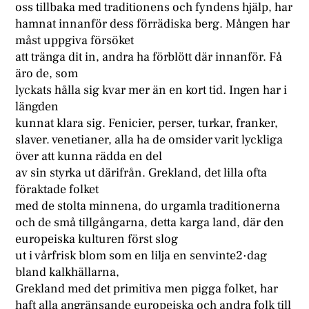
oss tillbaka med traditionens och fyndens hjälp, har
hamnat innanför dess förrädiska berg. Mången har
måst uppgiva försöket
att tränga dit in, andra ha förblött där innanför. Få
äro de, som
lyckats hålla sig kvar mer än en kort tid. Ingen har i
längden
kunnat klara sig. Fenicier, perser, turkar, franker,
slaver. venetianer, alla ha de omsider varit lyckliga
över att kunna rädda en del
av sin styrka ut därifrån. Grekland, det lilla ofta
föraktade folket
med de stolta minnena, do urgamla traditionerna
och de små tillgångarna, detta karga land, där den
europeiska kulturen först slog
ut i vårfrisk blom som en lilja en senvinte2·dag
bland kalkhällarna,
Grekland med det primitiva men pigga folket, har
haft alla angränsande europeiska och andra folk till