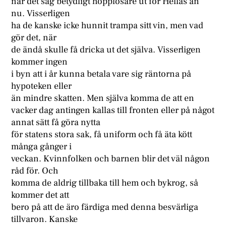
när det såg betydligt hopplösare ut för Hellas än
nu. Visserligen
ha de kanske icke hunnit trampa sitt vin, men vad
gör det, när
de ändå skulle få dricka ut det själva. Visserligen
kommer ingen
i byn att i år kunna betala vare sig räntorna på
hypoteken eller
än mindre skatten. Men själva komma de att en
vacker dag antingen kallas till fronten eller på något
annat sätt få göra nytta
för statens stora sak, få uniform och få äta kött
många gånger i
veckan. Kvinnfolken och barnen blir det väl någon
råd för. Och
komma de aldrig tillbaka till hem och bykrog, så
kommer det att
bero på att de äro färdiga med denna besvärliga
tillvaron. Kanske