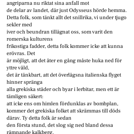
angriparna nu riktat sina anfall mot
de delar av landet, där just Odysseus hörde hemma.
Detta folk, som tänkt allt det snillrika, vi under tjugo
sekler med
iver och beundran tillägnat oss, som varit den
romerska kulturens
frikostiga fadder, detta folk kommer icke att kunna
erövras. Det
är möjligt, att det åter en gång måste huka ned för
yttre våld,
det är tänkbart, att det överlägsna italienska flyget
hinner spränga
alla grekiska städer och byar i lerbitar, men ett är
tämligen säkert:
att icke ens om himlen fördunklas av bombplan,
kommer det grekiska folket att skrämmas till döds
därav. Ty detta folk är sedan
den första stund, det slog sig ned bland dessa
rämnande kalkberg,