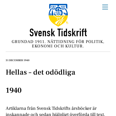
Skip
Me
to
content
GRUNDAD 1911. NÄTTIDNING FÖR POLITIK,
EKONOMI OCH KULTUR.
31 DECEMBER 1940
Hellas – det odödliga
1940
Artiklarna från Svensk Tidskrifts årsböcker är
inskannade och sedan hjälpligt överförda till text.