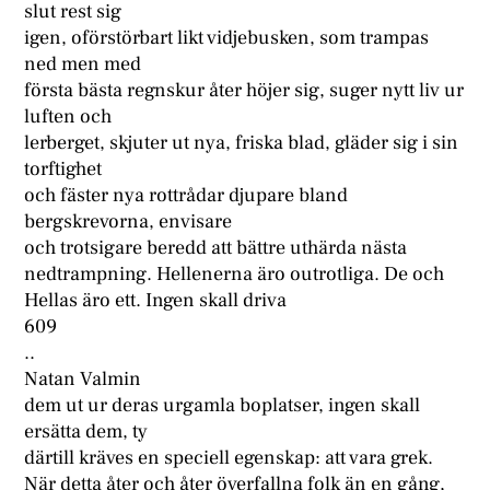
slut rest sig
igen, oförstörbart likt vidjebusken, som trampas
ned men med
första bästa regnskur åter höjer sig, suger nytt liv ur
luften och
lerberget, skjuter ut nya, friska blad, gläder sig i sin
torftighet
och fäster nya rottrådar djupare bland
bergskrevorna, envisare
och trotsigare beredd att bättre uthärda nästa
nedtrampning. Hellenerna äro outrotliga. De och
Hellas äro ett. Ingen skall driva
609
..
Natan Valmin
dem ut ur deras urgamla boplatser, ingen skall
ersätta dem, ty
därtill kräves en speciell egenskap: att vara grek.
När detta åter och åter överfallna folk än en gång,