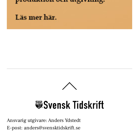
Back
To
Top
Ansvarig utgivare: Anders Ydstedt
E-post: anders@svensktidskrift.se