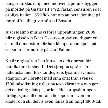
hänger förstås ihop med motivet: Operans bygger
på mordet på Gustav III 1792, fastän censuren i det
oroliga Italien 1859 fick honom att byta identitet på
mordoffret till guvernören i Boston.
Just i Malmö minns vi förra uppsättningen 2006
när regissören Peter Oskarsson gav ytterligare en
aktuell dimension när han lät operan anspela på
statsministermordet på Olof Palme.
Nu är regissören Leo Muscato och operan får
handla om Gustav III. Det sjungna språket är
italienska men Erik Lindegrens lysande svenska
adaption av librettot med sina citat från svensk
1700-talsdiktning rullar på textskärmarna och ger
det en tydlig plats på jorden. Hela uppsättningen
förläggs just till den rätta tidsepoken, även om
kläder och stil delvis även lånas från tidigt 1800-tal.