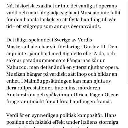
Nå, historisk exakthet är inte det vanliga i operans
värld och man får glädja sig åt att Muscato inte fallit
för den banala lockelsen att flytta handling till vår
tid – ett stilgrepp som annars överanvänds.
Det flitiga spelandet i Sverige av Verdis
Maskeradbalen har sin förklaring i Gustav III. Den
är ju inte i jämnhöjd med Rigoletto eller Aida, och
saknar paradnummer som Fångarnas kör ur
Nabucco, men det är ändå en ytterst njutbar opera.
Musiken hänger på verdiskt sätt ihop och bildar en
enhet. I Malmöuppsättningen kan man njuta av
flera rollprestationer, inte minst mördaren
Anckarström och spåkvinnan Ulrica. Pagen Oscar
fungerar utmärkt för att föra handlingen framåt.
Verdi är en synnerligen politisk kompositör. Hans
position och faktiskt effekt under Italiens stormiga