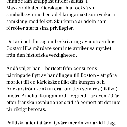
enande kan knappast underskattas. I
Maskeradbalen återskapar han också sin
samhällssyn med en ädel kungamakt som verkar i
samklang med folket. Skurkarna är adeln som
försöker återta sina privilegier.
Det är i och för sig en beskrivning av motiven hos
Gustav III:s mördare som inte avviker så mycket
från den historiska verkligheten.
Ändå väljer han – bortsett från censurens
påtvingade flytt av handlingen till Boston – att göra
mordet till en kärlekskonflikt där kungen och
Anckarström konkurrerar om den senares (fiktiva)
hustru Amelia. Kungamord – regicid – är även 70 år
efter franska revolutionens tid så oerhört att det inte
får riktigt beröras.
Politiska attentat är vi tyvärr mer än vana vid i dag.