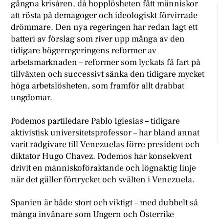
gångna krisåren, då hopplösheten fått människor
att rösta på demagoger och ideologiskt förvirrade
drömmare. Den nya regeringen har redan lagt ett
batteri av förslag som river upp många av den
tidigare högerregeringens reformer av
arbetsmarknaden – reformer som lyckats få fart på
tillväxten och successivt sänka den tidigare mycket
höga arbetslösheten, som framför allt drabbat
ungdomar.
Podemos partiledare Pablo Iglesias – tidigare
aktivistisk universitetsprofessor – har bland annat
varit rådgivare till Venezuelas förre president och
diktator Hugo Chavez. Podemos har konsekvent
drivit en människoföraktande och lögnaktig linje
när det gäller förtrycket och svälten i Venezuela.
Spanien är både stort och viktigt – med dubbelt så
många invånare som Ungern och Österrike