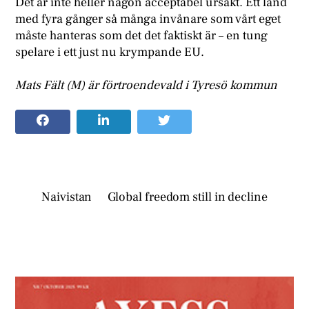
Det är inte heller någon acceptabel ursäkt. Ett land
med fyra gånger så många invånare som vårt eget
måste hanteras som det det faktiskt är – en tung
spelare i ett just nu krympande EU.
Mats Fält (M) är förtroendevald i Tyresö kommun
Naivistan
Global freedom still in decline