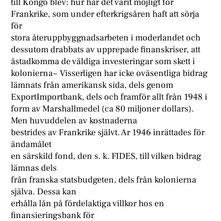
till Kongo blev: hur har det varit möjligt för
Frankrike, som under efterkrigsåren haft att sörja
för
stora återuppbyggnadsarbeten i moderlandet och
dessutom drabbats av upprepade finanskriser, att
åstadkomma de väldiga investeringar som skett i
kolonierna~ Visserligen har icke oväsentliga bidrag
lämnats från amerikansk sida, dels genom
ExportImportbank, dels och framför allt från 1948 i
form av Marshallmedel (ca 80 miljoner dollars).
Men huvuddelen av kostnaderna
bestrides av Frankrike självt. Ar 1946 inrättades för
ändamålet
en särskild fond, den s. k. FIDES, till vilken bidrag
lämnas dels
från franska statsbudgeten, dels från kolonierna
själva. Dessa kan
erhålla lån på fördelaktiga villkor hos en
finansieringsbank för