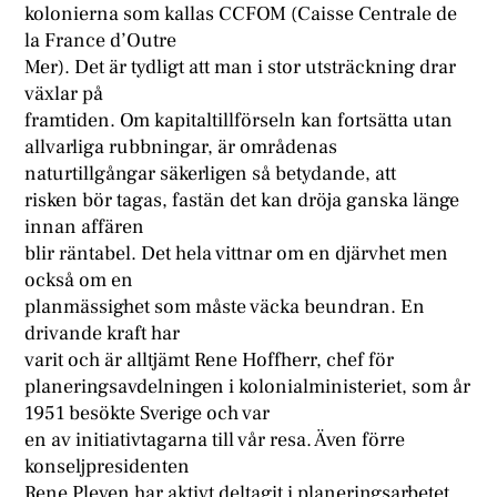
kolonierna som kallas CCFOM (Caisse Centrale de
la France d’Outre
Mer). Det är tydligt att man i stor utsträckning drar
växlar på
framtiden. Om kapitaltillförseln kan fortsätta utan
allvarliga rubbningar, är områdenas
naturtillgångar säkerligen så betydande, att
risken bör tagas, fastän det kan dröja ganska länge
innan affären
blir räntabel. Det hela vittnar om en djärvhet men
också om en
planmässighet som måste väcka beundran. En
drivande kraft har
varit och är alltjämt Rene Hoffherr, chef för
planeringsavdelningen i kolonialministeriet, som år
1951 besökte Sverige och var
en av initiativtagarna till vår resa. Även förre
konseljpresidenten
Rene Pleven har aktivt deltagit i planeringsarbetet.