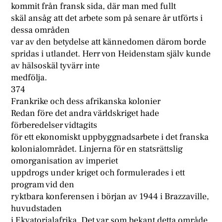
kommit från fransk sida, där man med fullt
skäl ansåg att det arbete som på senare år utförts i
dessa områden
var av den betydelse att kännedomen därom borde
spridas i utlandet. Herr von Heidenstam själv kunde
av hälsoskäl tyvärr inte
medfölja.
374
Frankrike och dess afrikanska kolonier
Redan före det andra världskriget hade
förberedelser vidtagits
för ett ekonomiskt uppbyggnadsarbete i det franska
kolonialområdet. Linjerna för en statsrättslig
omorganisation av imperiet
uppdrogs under kriget och formulerades i ett
program vid den
ryktbara konferensen i början av 1944 i Brazzaville,
huvudstaden
i Ekvatorialafrika. Det var som bekant detta område,