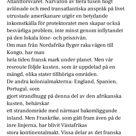
Atlantförsvaret. Närvaron av flera tusen högt
avlönade och med transatlantiska anspråk på livet
utrustade amerikanare utgör en betydande
inkomstkälla för protektoratet men skapar också
besvärliga problem, inte minst genom inflytandet
på den lokala löne- och prisnivån.
Om man från Nordafrika flyger raka vägen till
Kongo, har man
hela tiden fransk mark under planet. Men vår
resroute följde kusten, som är uppdelad på en
mängd, olika stater tillhöriga områden.
De andra kolonialmakterna: England, Spanien,
Portugal, som
gjort strandhugg på denna del av den afrikanska
kusten, behärskar
ett strandområde med närmast bakomliggande
inland. Men Frankrike, som gått fram även på de
inre linjerna, har blivit Västafrikas
stora kontinentalmakt. Vissa delar av det franska