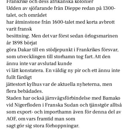
Frankrike och dess afrikanska kolonier
Udden av sjöfarande från Dieppe redan på 1300-
talet, och området
har åtminstone från 1600-talet med korta avbrott
varit fransk
besittning. Men det var först sedan örlogsmarinen
år 1898 börjat
göra Dakar till en stödjepunkt i Frankrikes försvar,
som utvecklingen till storhamn tog fart. Att den
ännu inte var avslutad kunde
vi lätt konstatera. En väldig ny pir och ett ännu inte
fullt färdigt
jättestort kylhus var de aktuella nyheterna, men
flera bebådades.
Staden har också järnvägsförbindelse med Bamako
vid Nigerfloden i Franska Sudan och tjänstgör alltså
som export- och importhamn även för denna del av
AOF, om vars framtid man som
sagt gör sig stora förhoppningar.