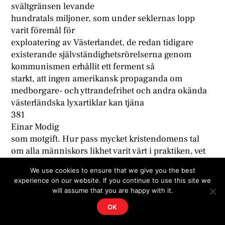
svältgränsen levande
hundratals miljoner, som under seklernas lopp
varit föremål för
exploatering av Västerlandet, de redan tidigare
existerande självständighetsrörelserna genom
kommunismen erhållit ett ferment så
starkt, att ingen amerikansk propaganda om
medborgare- och yttrandefrihet och andra okända
västerländska lyxartiklar kan tjäna
381
Einar Modig
som motgift. Hur pass mycket kristendomens tal
om alla människors likhet varit värt i praktiken, vet
man av erfarenhet. Här
We use cookies to ensure that we give you the best
kommer nu en ny religion, vars universalism är lika
experience on our website. If you continue to use this site we
klar som
will assume that you are happy with it.
kristendomens och som helt saknar de
OK
kombinerade ras- och socialgränser som, vilka än
religionsstiftarens intentioner varit, är en