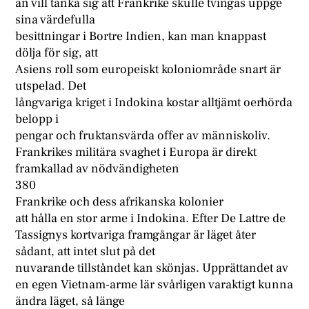
än vill tänka sig att Frankrike skulle tvingas uppge
sina värdefulla
besittningar i Bortre Indien, kan man knappast
dölja för sig, att
Asiens roll som europeiskt koloniområde snart är
utspelad. Det
långvariga kriget i Indokina kostar alltjämt oerhörda
belopp i
pengar och fruktansvärda offer av människoliv.
Frankrikes militära svaghet i Europa är direkt
framkallad av nödvändigheten
380
Frankrike och dess afrikanska kolonier
att hålla en stor arme i Indokina. Efter De Lattre de
Tassignys kortvariga framgångar är läget åter
sådant, att intet slut på det
nuvarande tillståndet kan skönjas. Upprättandet av
en egen Vietnam-arme lär svårligen varaktigt kunna
ändra läget, så länge