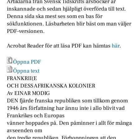
Artiklarna från Svensk Tidskrifts årsböcker är
inskannade och sedan hjälpligt överförda till text.
Denna sida ska mest ses som en bas för
sökfunktionen. Läsbarheten blir bäst om man väljer
PDF-versionen.
Acrobat Reader för att läsa PDF kan hämtas
här
.
Öppna PDF
Öppna text
FRANKRII(E
OCH DESS AFRIKANSKA KOLONIER
Av EINAR MODIG
DEN fjärde franska republiken som tillkom genom
1946 års författning har ännu inte i allo blivit vad
Frankrikes och Europas
vänner hoppades på. Den påminner i allt för många
avseenden om
den tredje republiken. Förhoppningen att den