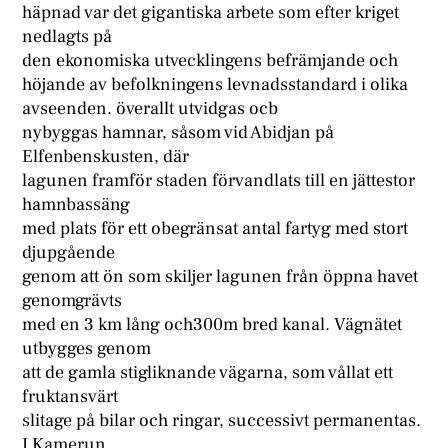
häpnad var det gigantiska arbete som efter kriget
nedlagts på
den ekonomiska utvecklingens befrämjande och
höjande av befolkningens levnadsstandard i olika
avseenden. överallt utvidgas ocb
nybyggas hamnar, såsom vid Abidjan på
Elfenbenskusten, där
lagunen framför staden förvandlats till en jättestor
hamnbassäng
med plats för ett obegränsat antal fartyg med stort
djupgående
genom att ön som skiljer lagunen från öppna havet
genomgrävts
med en 3 km lång och300m bred kanal. Vägnätet
utbygges genom
att de gamla stigliknande vägarna, som vållat ett
fruktansvärt
slitage på bilar och ringar, successivt permanentas.
I Kamerun