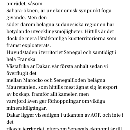
området, såsom
Sahara-öknen, är ur ekonomisk synpunkt föga
givande. Men den
söder därom belägna sudanesiska regionen har
betydande utvecklingsmöjligheter. Hittills är det
dock de mera lättåtkomliga kustterritorierna som
främst exploaterats.
Huvudstaden i territoriet Senegal och samtidigt i
hela Franska
Västafrika är Dakar, vår första anhalt sedan vi
överflugit det
mellan Marocko och Senegalfloden belägna
Mauretanien, som hittills mest ägnat sig åt export
av boskap, framför allt kameler, men
vars jord även ger förhoppningar om viktiga
mineraltillgångar.
Dakar ligger visserligen i utkanten av AOF, och inte i
det
rikaste territoriet, eftersom Senegals ekonomi är till