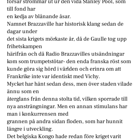
forsar strömmar ut ur den vida Stanley Pool, som
till fond har
en kedja av blånande åsar.
Namnet Brazzaville har historisk klang sedan de
dagar under
det sista krigets mörkaste år, då de Gaulle tog upp
frihetskampen
härifrån och då Radio Brazzavilles utsändningar
kom som trumpetstötar- den enda franska röst som
kunde göra sig hörd i världen och erinra om att
Frankrike inte var identiskt med Vichy.
Mycket har hänt sedan dess, men över staden vilade
ännu som en
återglans från denna stolta tid, vilken sporrade till
nya ansträngningar. Men en annan stimulans har
man i konkurrensen med
grannen på andra sidan floden, som har hunnit
längre i utveckling.
Det belgiska Kongo hade redan före kriget varit