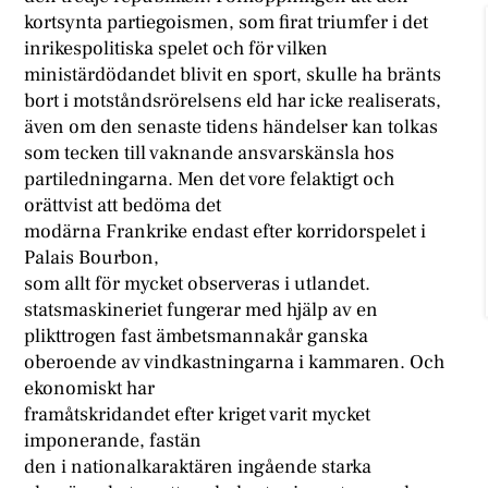
kortsynta partiegoismen, som firat triumfer i det
inrikespolitiska spelet och för vilken
ministärdödandet blivit en sport, skulle ha bränts
bort i motståndsrörelsens eld har icke realiserats,
även om den senaste tidens händelser kan tolkas
som tecken till vaknande ansvarskänsla hos
partiledningarna. Men det vore felaktigt och
orättvist att bedöma det
modärna Frankrike endast efter korridorspelet i
Palais Bourbon,
som allt för mycket observeras i utlandet.
statsmaskineriet fungerar med hjälp av en
plikttrogen fast ämbetsmannakår ganska
oberoende av vindkastningarna i kammaren. Och
ekonomiskt har
framåtskridandet efter kriget varit mycket
imponerande, fastän
den i nationalkaraktären ingående starka