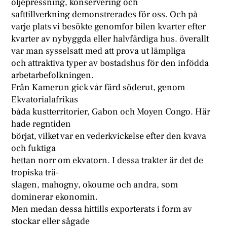
oljepressning, konservering och
safttillverkning demonstrerades för oss. Och på
varje plats vi besökte genomfor bilen kvarter efter
kvarter av nybyggda eller halvfärdiga hus. överallt
var man sysselsatt med att prova ut lämpliga
och attraktiva typer av bostadshus för den infödda
arbetarbefolkningen.
Från Kamerun gick vår färd söderut, genom
Ekvatorialafrikas
båda kustterritorier, Gabon och Moyen Congo. Här
hade regntiden
börjat, vilket var en vederkvickelse efter den kvava
och fuktiga
hettan norr om ekvatorn. I dessa trakter är det de
tropiska trä-
slagen, mahogny, okoume och andra, som
dominerar ekonomin.
Men medan dessa hittills exporterats i form av
stockar eller sågade