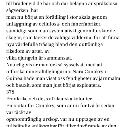
till bräder vid de här och där belägna anspråkslösa
sågverken, har
man nu börjat en förädling i stor skala genom
anläggning av cellulosa- och fanerfabriker,
samtidigt som man systematiskt genomforskar de
skogar, som täcker de väldiga vidderna, för att finna
nya värdefulla träslag bland den outtömliga
rikedom av arter, av
vilka djungeln är sammansatt.
Naturligtvis är man också sysselsatt med att
utforska mineraltillgångarna. Nära Conakry i
Guinea hade man visat oss fyndigheter av järnmalm
och bauxit, som man just börjat exploatera.
378
Frankrike och dess afrikanska kolonier
En ö utanför Conakry, som ännu för två år sedan
var täckt av
ogenomtränglig urskog, var nu upptagen av en
fullständig anläggning för tillgodogörande av den