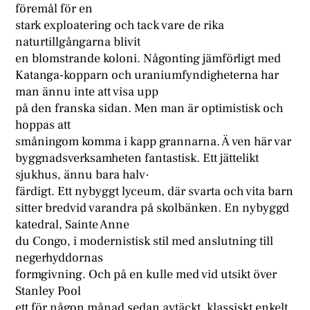
föremål för en
stark exploatering och tack vare de rika
naturtillgångarna blivit
en blomstrande koloni. Någonting jämförligt med
Katanga-kopparn och uraniumfyndigheterna har
man ännu inte att visa upp
på den franska sidan. Men man är optimistisk och
hoppas att
småningom komma i kapp grannarna. Ä ven här var
byggnadsverksamheten fantastisk. Ett jättelikt
sjukhus, ännu bara halv·
färdigt. Ett nybyggt lyceum, där svarta och vita barn
sitter bredvid varandra på skolbänken. En nybyggd
katedral, Sainte Anne
du Congo, i modernistisk stil med anslutning till
negerhyddornas
formgivning. Och på en kulle med vid utsikt över
Stanley Pool
ett för någon månad sedan avtäckt, klassiskt enkelt