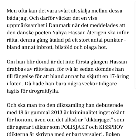
Men ofta kan det vara svårt att skilja mellan dessa
båda jag. Och därför väcker det en viss
uppmärksamhet i Danmark när det meddelades att
den danske poeten Yahya Hassan återigen ska inför
rätta, denna gång åtalad på ett stort antal punkter –
bland annat inbrott, bilstöld och olaga hot.
Om han blir dömd är det inte första gången Hassan
drabbas av rättvisan, för två år sedan dömdes han
till fängelse för att bland annat ha skjutit en 17-åring
i foten. Då hade han bara några veckor tidigare
tagits för drograttfylla.
Och ska man tro den diktsamling han debuterade
med 18 år gammal 2013 är kriminalitet inget okänt
för honom, även om det alltså är ”diktarjaget” som
där agerar i dikter som POLISJAKT och KISSPROV
(dikterna är skrivna med enbart versaler). Boken