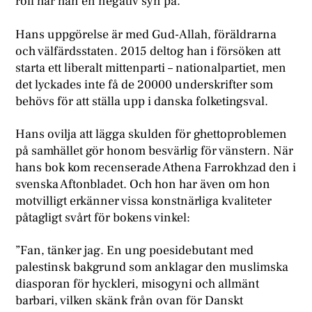
roll har han en negativ syn på.
Hans uppgörelse är med Gud-Allah, föräldrarna
och välfärdsstaten. 2015 deltog han i försöken att
starta ett liberalt mittenparti – nationalpartiet, men
det lyckades inte få de 20000 underskrifter som
behövs för att ställa upp i danska folketingsval.
Hans ovilja att lägga skulden för ghettoproblemen
på samhället gör honom besvärlig för vänstern. När
hans bok kom recenserade Athena Farrokhzad den i
svenska Aftonbladet. Och hon har även om hon
motvilligt erkänner vissa konstnärliga kvaliteter
påtagligt svårt för bokens vinkel:
”Fan, tänker jag. En ung poesidebutant med
palestinsk bakgrund som anklagar den muslimska
diasporan för hyckleri, misogyni och allmänt
barbari, vilken skänk från ovan för Danskt