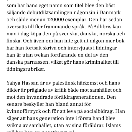
som har hans eget namn som titel blev den bäst
säljande debutdiktsamlingen någonsin i Danmark
och sålde mer än 120000 exemplar. Den har sedan
översatts till fler främmande språk. På Adlibris kan
man i dag köpa den på svenska, danska, norska och
finska. Och även om han inte gett ut någon mer bok
har han fortsatt skriva och intervjuats i tidningar –
han är utan tvekan fortfarande en del av den
danska parnassen, vilket gör hans kriminalitet till
tidningsrubriker.
Yahya Hassan är av palestinsk härkomst och hans
dikter är präglade av kritik både mot samhället och
mot den invandrade föräldragenerationen. Den
senare beskyller han bland annat för
kvinnoförtryck och för att leva på socialbidrag. Han
säger att hans generation inte i första hand blev
svikna av samhället, utan av sina föräldrar. Islams