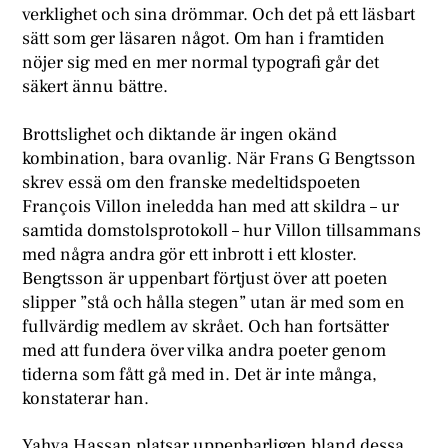
verklighet och sina drömmar. Och det på ett läsbart
sätt som ger läsaren något. Om han i framtiden
nöjer sig med en mer normal typografi går det
säkert ännu bättre.
Brottslighet och diktande är ingen okänd
kombination, bara ovanlig. När Frans G Bengtsson
skrev essä om den franske medeltidspoeten
François Villon ineledda han med att skildra – ur
samtida domstolsprotokoll – hur Villon tillsammans
med några andra gör ett inbrott i ett kloster.
Bengtsson är uppenbart förtjust över att poeten
slipper ”stå och hålla stegen” utan är med som en
fullvärdig medlem av skrået. Och han fortsätter
med att fundera över vilka andra poeter genom
tiderna som fått gå med in. Det är inte många,
konstaterar han.
Yahya Hassan platsar uppenbarligen bland dessa