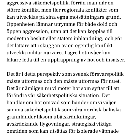
aggressiva säkerhetspolitik, förrän man når en
större konflikt, men fler regionala konflikter som
kan utvecklas på sina egna motsättningars grund.
Öppenheten lämnar utrymme för både dold och
öppen aggression, utan att det kan kopplas till
medvetna beslut eller staters inblandning, och gör
det lättare att i skuggan av en egentlig konflikt
utveckla militär närvaro. Lägre hotnivåer kan
lättare leda till en upptrappning av hot och insatser.
Det är i detta perspektiv som svensk försvarspolitik
måste utformas och den måste utformas för nuet.
Det är nämligen nu vi möter hot som syftar till att
förändra vår säkerhetspolitiska situation. Det
handlar om hot om vad som händer om vi väljer
samma säkerhetspolitik som våra nordisk-baltiska
grannländer liksom ubåtskränkningar,
avskräckande flygövningar, strategiskt viktiga
områden som kan utsättas för isolerade väpnade