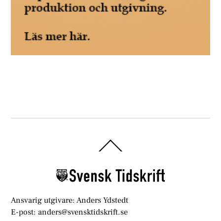
Back
To
Top
Ansvarig utgivare: Anders Ydstedt
E-post: anders@svensktidskrift.se