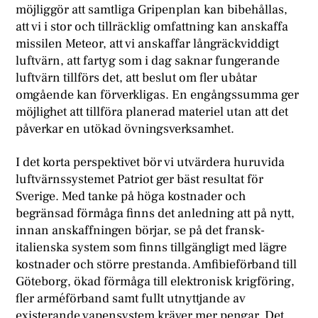
möjliggör att samtliga Gripenplan kan bibehållas,
att vi i stor och tillräcklig omfattning kan anskaffa
missilen Meteor, att vi anskaffar långräckviddigt
luftvärn, att fartyg som i dag saknar fungerande
luftvärn tillförs det, att beslut om fler ubåtar
omgående kan förverkligas. En engångssumma ger
möjlighet att tillföra planerad materiel utan att det
påverkar en utökad övningsverksamhet.
I det korta perspektivet bör vi utvärdera huruvida
luftvärnssystemet Patriot ger bäst resultat för
Sverige. Med tanke på höga kostnader och
begränsad förmåga finns det anledning att på nytt,
innan anskaffningen börjar, se på det fransk-
italienska system som finns tillgängligt med lägre
kostnader och större prestanda. Amfibieförband till
Göteborg, ökad förmåga till elektronisk krigföring,
fler arméförband samt fullt utnyttjande av
existerande vapensystem kräver mer pengar. Det