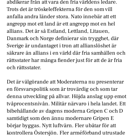
abdikerar från att vara den fria världens ledare.
Trots det är tröskeleffekterna för den som vill
anfalla andra länder stora. Nato innebär att ett
angrepp mot ett land är ett angrepp mot en hel
allians. Det är så Estland, Lettland, Litauen,
Danmark och Norge definierar sin trygghet, där
Sverige är undantaget i tron att allianslöshet är
säkrare än allians i en värld där fria samhällen och
rättsstater har många fiender just för att de är fria
och rättsstater.
Det är välgörande att Moderaterna nu presenterar
en försvarspolitik som är trovärdig och som tar
denna utveckling på allvar. Höjda anslag upp emot
tvåprocentsnivån. Militär närvaro i hela landet. Ett
bibehållande av dagens moderna Gripen C och D
samtidigt som den ännu modernare Gripen E
börjar byggas. Nytt luftvärn. Fler ubåtar för att
kontrollera Östersjön. Fler arméförband utrustade