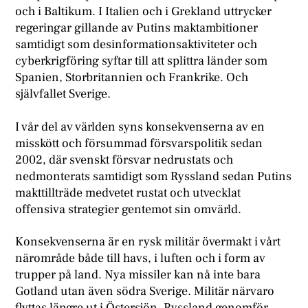
och i Baltikum. I Italien och i Grekland uttrycker
regeringar gillande av Putins maktambitioner
samtidigt som desinformationsaktiviteter och
cyberkrigföring syftar till att splittra länder som
Spanien, Storbritannien och Frankrike. Och
självfallet Sverige.
I vår del av världen syns konsekvenserna av en
misskött och försummad försvarspolitik sedan
2002, där svenskt försvar nedrustats och
nedmonterats samtidigt som Ryssland sedan Putins
makttillträde medvetet rustat och utvecklat
offensiva strategier gentemot sin omvärld.
Konsekvenserna är en rysk militär övermakt i vårt
närområde både till havs, i luften och i form av
trupper på land. Nya missiler kan nå inte bara
Gotland utan även södra Sverige. Militär närvaro
flyttas längre ut i Östersjön. Ryssland genomför