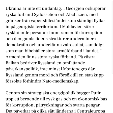
Ukraina är inte ett undantag. I Georgien ockuperar
ryska förband Sydossetien och Abchazien, med
gränser från vapenstilleståndet som ständigt flyttas
in på georgiskt territorium. I Moldavien söker
rysklutande personer inom ramen för korruption
och den gamla tidens strukturer underminera
demokratin och underkänna valresultat, samtidigt
som man bibehåller stora arméförband i landet. I
Armenien finns stora ryska förband. På västra
Balkan bedriver Ryssland en omfattande
påverkanspolitik, inte minst i Montenegro där
Ryssland genom mord och försök till en statskupp
försökte förhindra Nato-medlemskap.
Genom sin strategiska energipolitik bygger Putin
upp ett beroende till rysk gas och en ekonomisk bas
för korruption, påtryckningar och svarta pengar.
Det påverkar på olika sätt länderna i Centraleuropa