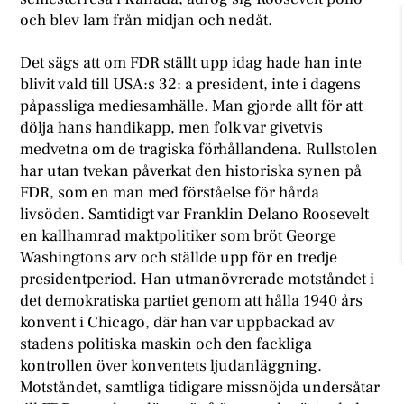
och blev lam från midjan och nedåt.
Det sägs att om FDR ställt upp idag hade han inte
blivit vald till USA:s 32: a president, inte i dagens
påpassliga mediesamhälle. Man gjorde allt för att
dölja hans handikapp, men folk var givetvis
medvetna om de tragiska förhållandena. Rullstolen
har utan tvekan påverkat den historiska synen på
FDR, som en man med förståelse för hårda
livsöden. Samtidigt var Franklin Delano Roosevelt
en kallhamrad maktpolitiker som bröt George
Washingtons arv och ställde upp för en tredje
presidentperiod. Han utmanövrerade motståndet i
det demokratiska partiet genom att hålla 1940 års
konvent i Chicago, där han var uppbackad av
stadens politiska maskin och den fackliga
kontrollen över konventets ljudanläggning.
Motståndet, samtliga tidigare missnöjda undersåtar