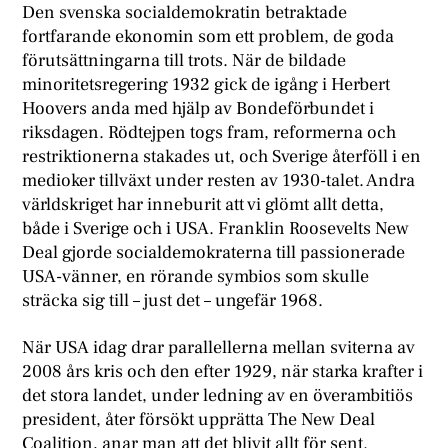
Den svenska socialdemokratin betraktade
fortfarande ekonomin som ett problem, de goda
förutsättningarna till trots. När de bildade
minoritetsregering 1932 gick de igång i Herbert
Hoovers anda med hjälp av Bondeförbundet i
riksdagen. Rödtejpen togs fram, reformerna och
restriktionerna stakades ut, och Sverige återföll i en
medioker tillväxt under resten av 1930-talet. Andra
världskriget har inneburit att vi glömt allt detta,
både i Sverige och i USA. Franklin Roosevelts New
Deal gjorde socialdemokraterna till passionerade
USA-vänner, en rörande symbios som skulle
sträcka sig till – just det – ungefär 1968.
När USA idag drar parallellerna mellan sviterna av
2008 års kris och den efter 1929, när starka krafter i
det stora landet, under ledning av en överambitiös
president, åter försökt upprätta The New Deal
Coalition, anar man att det blivit allt för sent.