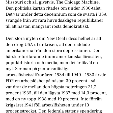
Missouri och så, givetvis, The Chicago Machine.
Den politiska kartan ritades om under 1930-talet.
Det var under detta decennium som de svarta i USA
svängde från att vara huvudsakligen republikaner
till att nästan mangrant rösta demokratiskt.
D
en stora myten om New Deal i dess helhet är att
den drog USA ut ur krisen, att den räddade
amerikanerna från den stora depressionen. Den
härskar fortfarande inom amerikanska lärosäten,
populärhistoria och media, men det är likväl en
myt. Ser man på genomsnittsliga
arbetslöshetssiffror åren 1934 till 1940 – 1933 ärvde
FDR en arbetslöshet på nästan 30 procent – så
vandrar de mellan den högsta noteringen 21,7
procent 1935, till den lägsta 1937 med 14,3 procent,
med en ny topp 1938 med 19 procent. Inte förrän
krigsåret 1941 föll arbetslösheten under 10
procentstrecket. Den federala statens spendering