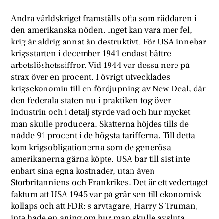
A
ndra världskriget framställs ofta som räddaren i
den amerikanska nöden. Inget kan vara mer fel,
krig är aldrig annat än destruktivt. För USA innebar
krigsstarten i december 1941 endast bättre
arbetslöshetssiffror. Vid 1944 var dessa nere på
strax över en procent. I övrigt utvecklades
krigsekonomin till en fördjupning av New Deal, där
den federala staten nu i praktiken tog över
industrin och i detalj styrde vad och hur mycket
man skulle producera. Skatterna höjdes tills de
nådde 91 procent i de högsta tarifferna. Till detta
kom krigsobligationerna som de generösa
amerikanerna gärna köpte. USA bar till sist inte
enbart sina egna kostnader, utan även
Storbritanniens och Frankrikes. Det är ett vedertaget
faktum att USA 1945 var på gränsen till ekonomisk
kollaps och att FDR: s arvtagare, Harry S Truman,
inte hade en aning om hur man skulle avsluta