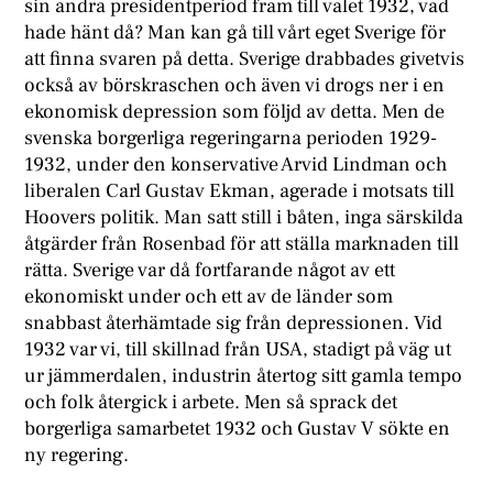
sin andra presidentperiod fram till valet 1932, vad
hade hänt då? Man kan gå till vårt eget Sverige för
att finna svaren på detta. Sverige drabbades givetvis
också av börskraschen och även vi drogs ner i en
ekonomisk depression som följd av detta. Men de
svenska borgerliga regeringarna perioden 1929-
1932, under den konservative Arvid Lindman och
liberalen Carl Gustav Ekman, agerade i motsats till
Hoovers politik. Man satt still i båten, inga särskilda
åtgärder från Rosenbad för att ställa marknaden till
rätta. Sverige var då fortfarande något av ett
ekonomiskt under och ett av de länder som
snabbast återhämtade sig från depressionen. Vid
1932 var vi, till skillnad från USA, stadigt på väg ut
ur jämmerdalen, industrin återtog sitt gamla tempo
och folk återgick i arbete. Men så sprack det
borgerliga samarbetet 1932 och Gustav V sökte en
ny regering.