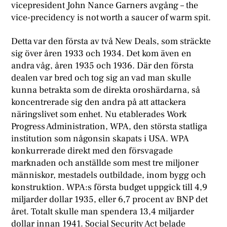
vicepresident John Nance Garners avgång – the
vice-precidency is not worth a saucer of warm spit.
Detta var den första av två New Deals, som sträckte
sig över åren 1933 och 1934. Det kom även en
andra våg, åren 1935 och 1936. Där den första
dealen var bred och tog sig an vad man skulle
kunna betrakta som de direkta oroshärdarna, så
koncentrerade sig den andra på att attackera
näringslivet som enhet. Nu etablerades Work
Progress Administration, WPA, den största statliga
institution som någonsin skapats i USA. WPA
konkurrerade direkt med den försvagade
marknaden och anställde som mest tre miljoner
människor, mestadels outbildade, inom bygg och
konstruktion. WPA:s första budget uppgick till 4,9
miljarder dollar 1935, eller 6,7 procent av BNP det
året. Totalt skulle man spendera 13,4 miljarder
dollar innan 1941. Social Security Act belade