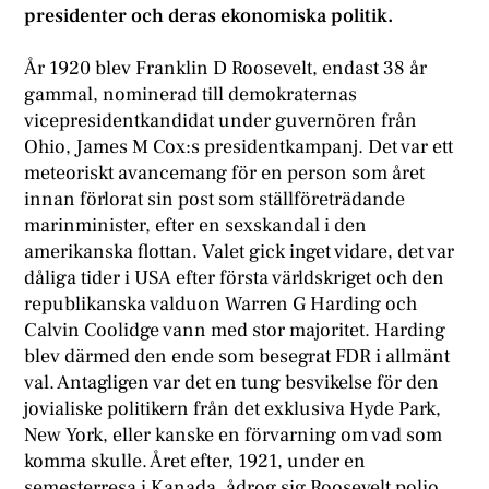
presidenter och deras ekonomiska politik.
Å
r 1920 blev Franklin D Roosevelt, endast 38 år
gammal, nominerad till demokraternas
vicepresidentkandidat under guvernören från
Ohio, James M Cox:s presidentkampanj. Det var ett
meteoriskt avancemang för en person som året
innan förlorat sin post som ställföreträdande
marinminister, efter en sexskandal i den
amerikanska flottan. Valet gick inget vidare, det var
dåliga tider i USA efter första världskriget och den
republikanska valduon Warren G Harding och
Calvin Coolidge vann med stor majoritet. Harding
blev därmed den ende som besegrat FDR i allmänt
val. Antagligen var det en tung besvikelse för den
jovialiske politikern från det exklusiva Hyde Park,
New York, eller kanske en förvarning om vad som
komma skulle. Året efter, 1921, under en
semesterresa i Kanada, ådrog sig Roosevelt polio