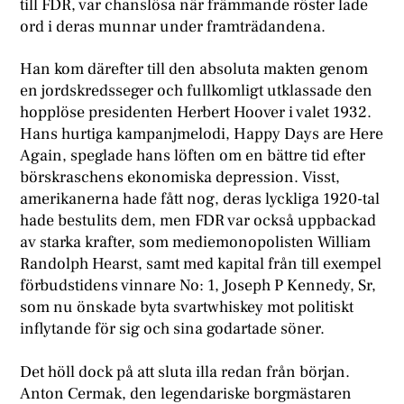
till FDR, var chanslösa när främmande röster lade
ord i deras munnar under framträdandena.
Han kom därefter till den absoluta makten genom
en jordskredsseger och fullkomligt utklassade den
hopplöse presidenten Herbert Hoover i valet 1932.
Hans hurtiga kampanjmelodi, Happy Days are Here
Again, speglade hans löften om en bättre tid efter
börskraschens ekonomiska depression. Visst,
amerikanerna hade fått nog, deras lyckliga 1920-tal
hade bestulits dem, men FDR var också uppbackad
av starka krafter, som mediemonopolisten William
Randolph Hearst, samt med kapital från till exempel
förbudstidens vinnare No: 1, Joseph P Kennedy, Sr,
som nu önskade byta svartwhiskey mot politiskt
inflytande för sig och sina godartade söner.
Det höll dock på att sluta illa redan från början.
Anton Cermak, den legendariske borgmästaren