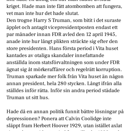
kriget. Hade man inte fått atombomben att fungera,
vet man inte hur det hade slutat.
Den trogne Harry S Truman, som bitit i det suraste
äpplet och antagit vicepresidentposten endast ett
par månader innan FDR avled den 12 april 1945,
anade inte hur långt plikten sträckte sig efter den
store presidenten. Hans första period i Vita huset
kantades av otaliga skandaler innefattande
anställda inom statsförvaltningen som under FDR
ägnat sig åt mörkeraffärer och regelrätt korruption.
Truman sparkade mer folk från Vita huset än någon
annan president, hela 280 stycken. Långt ifrån alla
ställdes inför rätta. Inför sin andra period städade
Truman ut sitt hus.
H
ade då en annan politik funnit bättre lösningar på
depressionen? Ponera att Calvin Coolidge inte
släppt fram Herbert Hoover 1929, utan istället axlat