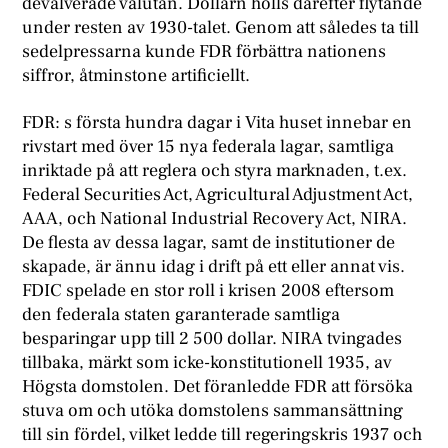
devalverade valutan. Dollarn hölls därefter flytande
under resten av 1930-talet. Genom att således ta till
sedelpressarna kunde FDR förbättra nationens
siffror, åtminstone artificiellt.
FDR: s första hundra dagar i Vita huset innebar en
rivstart med över 15 nya federala lagar, samtliga
inriktade på att reglera och styra marknaden, t.ex.
Federal Securities Act, Agricultural Adjustment Act,
AAA, och National Industrial Recovery Act, NIRA.
De flesta av dessa lagar, samt de institutioner de
skapade, är ännu idag i drift på ett eller annat vis.
FDIC spelade en stor roll i krisen 2008 eftersom
den federala staten garanterade samtliga
besparingar upp till 2 500 dollar. NIRA tvingades
tillbaka, märkt som icke-konstitutionell 1935, av
Högsta domstolen. Det föranledde FDR att försöka
stuva om och utöka domstolens sammansättning
till sin fördel, vilket ledde till regeringskris 1937 och