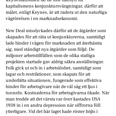
kapitalismens konjunktursvängningar, därför att
målet, enligt Keynes, är att radera ut den naturliga
vågrörelsen i en marknadsekonomi.
New Deal misslyckades därför att de åtgärder som
skapades för att räta ut konjunkturerna, samtidigt
lade hinder i vägen för marknaden att återhämta
sig, med ständigt nya åtgärder som följd. De
miljoner arbetstillfällen som de olika statliga
projekten startade gav aldrig säkra anställningar.
Folk gick ut och in i arbetslöshet, samtidigt som
lagar och restriktioner, som skapats för att
underlätta situationen, fungerade som effektiva
hinder för arbetsgivare när de väl såg ett ljus i
tunneln. Kostnaderna för arbetsgivarna ökade. När
man trodde att det värsta var över kastades USA
1938 in i en andra depression när siffrorna föll
ytterligare. Vid det här laget hade röster höjts i