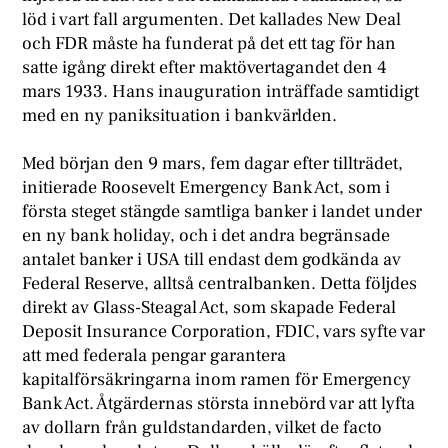
löd i vart fall argumenten. Det kallades New Deal
och FDR måste ha funderat på det ett tag för han
satte igång direkt efter maktövertagandet den 4
mars 1933. Hans inauguration inträffade samtidigt
med en ny paniksituation i bankvärlden.
Med början den 9 mars, fem dagar efter tillträdet,
initierade Roosevelt Emergency Bank Act, som i
första steget stängde samtliga banker i landet under
en ny bank holiday, och i det andra begränsade
antalet banker i USA till endast dem godkända av
Federal Reserve, alltså centralbanken. Detta följdes
direkt av Glass-Steagal Act, som skapade Federal
Deposit Insurance Corporation, FDIC, vars syfte var
att med federala pengar garantera
kapitalförsäkringarna inom ramen för Emergency
Bank Act. Åtgärdernas största innebörd var att lyfta
av dollarn från guldstandarden, vilket de facto