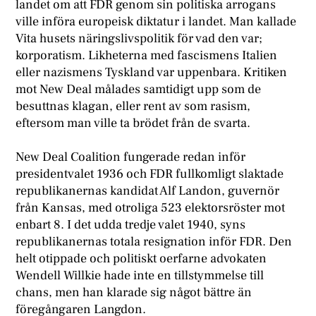
landet om att FDR genom sin politiska arrogans
ville införa europeisk diktatur i landet. Man kallade
Vita husets näringslivspolitik för vad den var;
korporatism. Likheterna med fascismens Italien
eller nazismens Tyskland var uppenbara. Kritiken
mot New Deal målades samtidigt upp som de
besuttnas klagan, eller rent av som rasism,
eftersom man ville ta brödet från de svarta.
New Deal Coalition fungerade redan inför
presidentvalet 1936 och FDR fullkomligt slaktade
republikanernas kandidat Alf Landon, guvernör
från Kansas, med otroliga 523 elektorsröster mot
enbart 8. I det udda tredje valet 1940, syns
republikanernas totala resignation inför FDR. Den
helt otippade och politiskt oerfarne advokaten
Wendell Willkie hade inte en tillstymmelse till
chans, men han klarade sig något bättre än
föregångaren Langdon.