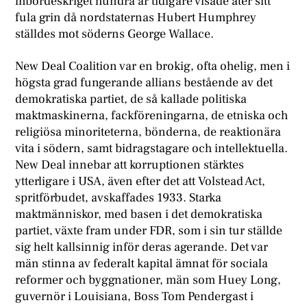
inbördeskriget hundra år tidigare visade åter sitt
fula grin då nordstaternas Hubert Humphrey
ställdes mot söderns George Wallace.
New Deal Coalition var en brokig, ofta ohelig, men i
högsta grad fungerande allians bestående av det
demokratiska partiet, de så kallade politiska
maktmaskinerna, fackföreningarna, de etniska och
religiösa minoriteterna, bönderna, de reaktionära
vita i södern, samt bidragstagare och intellektuella.
New Deal innebar att korruptionen stärktes
ytterligare i USA, även efter det att Volstead Act,
spritförbudet, avskaffades 1933. Starka
maktmänniskor, med basen i det demokratiska
partiet, växte fram under FDR, som i sin tur ställde
sig helt kallsinnig inför deras agerande. Det var
män stinna av federalt kapital ämnat för sociala
reformer och byggnationer, män som Huey Long,
guvernör i Louisiana, Boss Tom Pendergast i