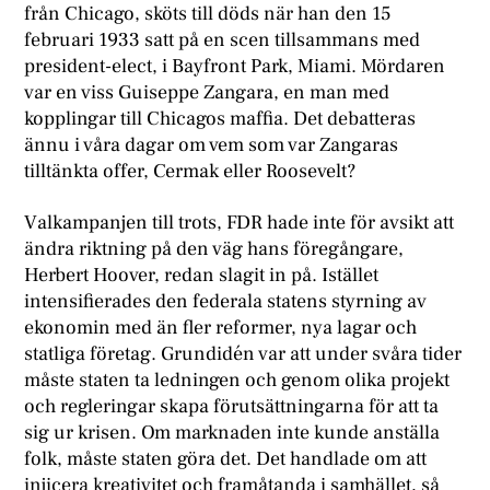
från Chicago, sköts till döds när han den 15
februari 1933 satt på en scen tillsammans med
president-elect, i Bayfront Park, Miami. Mördaren
var en viss Guiseppe Zangara, en man med
kopplingar till Chicagos maffia. Det debatteras
ännu i våra dagar om vem som var Zangaras
tilltänkta offer, Cermak eller Roosevelt?
V
alkampanjen till trots, FDR hade inte för avsikt att
ändra riktning på den väg hans föregångare,
Herbert Hoover, redan slagit in på. Istället
intensifierades den federala statens styrning av
ekonomin med än fler reformer, nya lagar och
statliga företag. Grundidén var att under svåra tider
måste staten ta ledningen och genom olika projekt
och regleringar skapa förutsättningarna för att ta
sig ur krisen. Om marknaden inte kunde anställa
folk, måste staten göra det. Det handlade om att
injicera kreativitet och framåtanda i samhället, så