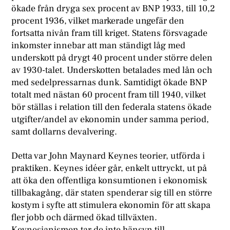
ökade från dryga sex procent av BNP 1933, till 10,2
procent 1936, vilket markerade ungefär den
fortsatta nivån fram till kriget. Statens försvagade
inkomster innebar att man ständigt låg med
underskott på drygt 40 procent under större delen
av 1930-talet. Underskotten betalades med lån och
med sedelpressarnas dunk. Samtidigt ökade BNP
totalt med nästan 60 procent fram till 1940, vilket
bör ställas i relation till den federala statens ökade
utgifter/andel av ekonomin under samma period,
samt dollarns devalvering.
Detta var John Maynard Keynes teorier, utförda i
praktiken. Keynes idéer går, enkelt uttryckt, ut på
att öka den offentliga konsumtionen i ekonomisk
tillbakagång, där staten spenderar sig till en större
kostym i syfte att stimulera ekonomin för att skapa
fler jobb och därmed ökad tillväxten.
Keynesianismen tar de inte hänsyn till