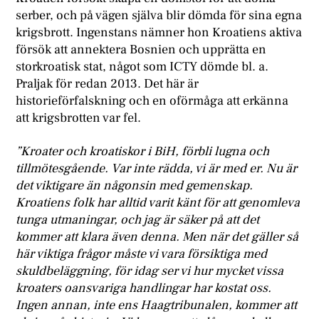
serber, och på vägen själva blir dömda för sina egna
krigsbrott. Ingenstans nämner hon Kroatiens aktiva
försök att annektera Bosnien och upprätta en
storkroatisk stat, något som ICTY dömde bl. a.
Praljak för redan 2013. Det här är
historieförfalskning och en oförmåga att erkänna
att krigsbrotten var fel.
”Kroater och kroatiskor i BiH, förbli lugna och
tillmötesgående. Var inte rädda, vi är med er. Nu är
det viktigare än någonsin med gemenskap.
Kroatiens folk har alltid varit känt för att genomleva
tunga utmaningar, och jag är säker på att det
kommer att klara även denna. Men när det gäller så
här viktiga frågor måste vi vara försiktiga med
skuldbeläggning, för idag ser vi hur mycket vissa
kroaters oansvariga handlingar har kostat oss.
Ingen annan, inte ens Haagtribunalen, kommer att