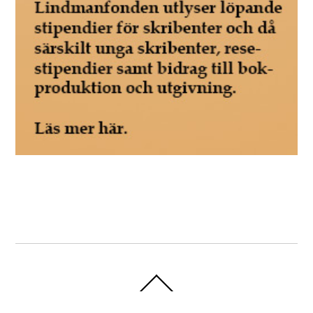
Back
To
Top