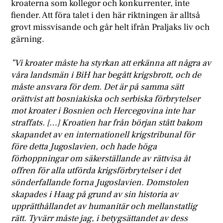
kroaterna som kollegor och konkurrenter, inte
fiender. Att föra talet i den här riktningen är alltså
grovt missvisande och går helt ifrån Praljaks liv och
gärning.
”Vi kroater måste ha styrkan att erkänna att några av
våra landsmän i BiH har begått krigsbrott, och de
måste ansvara för dem. Det är på samma sätt
orättvist att bosniakiska och serbiska förbrytelser
mot kroater i Bosnien och Hercegovina inte har
straffats. […] Kroatien har från början stått bakom
skapandet av en internationell krigstribunal för
före detta Jugoslavien, och hade höga
förhoppningar om säkerställande av rättvisa åt
offren för alla utförda krigsförbrytelser i det
sönderfallande forna Jugoslavien. Domstolen
skapades i Haag på grund av sin historia av
upprätthållandet av humanitär och mellanstatlig
rätt. Tyvärr måste jag, i betygsättandet av dess