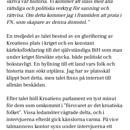
skriva vår historia. Vi kommer att slåss med alla
rättsliga och politiska verktyg för sanning och
rättvisa. Om detta kommer jag i framtiden att prata i
FN, som skapare av denna domstol.”
En tredjedel av talet bestod av en glorifiering av
Kroatiens plats i kriget och en konstant
kärleksförklaring till det självständiga BiH som man
under kriget försökte stycka, både politiskt och
bokstavligt. En hyllning till ett land vars folk och
historia man sökt utplåna. Jag har av platsskäl
klippt bort detta, men talet finns på internet till
allmän beskådan.
Efter talet höll Kroatiens parlament en tyst minut
för dem som omkommit i ”försvaret av det kroatiska
folket”. Vissa ledamöter vägrade delta, och i
intervjuerna efteråt gick känslorna varma. På vice
talmannens kontor syns under intervjuerna ett