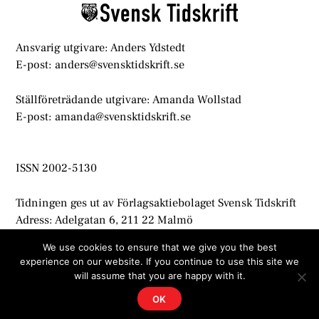
Ansvarig utgivare: Anders Ydstedt
E-post: anders@svensktidskrift.se
Ställföreträdande utgivare: Amanda Wollstad
E-post: amanda@svensktidskrift.se
ISSN 2002-5130
Tidningen ges ut av Förlagsaktiebolaget Svensk Tidskrift
Adress: Adelgatan 6, 211 22 Malmö
info@svensktidskrift.se
We use cookies to ensure that we give you the best
experience on our website. If you continue to use this site we
© Svensk Tidskrift 2021
will assume that you are happy with it.
OK