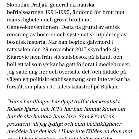
Slobodan Praljak, general i kroatiska
befrielsearmén 1991-1995, är dömd för brott mot
mänskligheten och grova brott mot
Genevekonventionen. Detta på grund av etnisk
rensning av bosnier och systematisk utplåning av
bosnisk historia. När han begick självmord i
rättssalen den 29 november 2017 skyndade sig
Kitarovic hem från sitt statsbesök på Island, och
höll ett tal som verkar ha gått förlorat i mediebruset.
Jag satte mig ner och översatte det, och hittade på
vägen ett politiskt etablissemang som inte verkar ha
förstått sin plats i 90-talets katastrof på Balkan.
”Hans handlingar har djupt träffat det kroatiska
folkets hjärta, och ICTY har han lämnat kluvet om
hur de ska hantera hans läxa. Som Kroatiens
president vill jag tydligt och utan betänkligheter
meddela hur det igår i Haag inte fälldes en dom mot
republiken Kroatien, och inte heller mot det