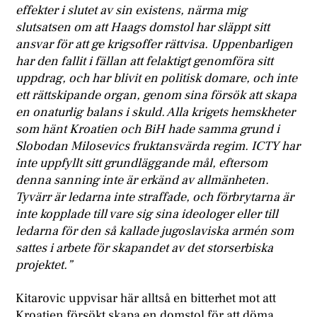
effekter i slutet av sin existens, närma mig
slutsatsen om att Haags domstol har släppt sitt
ansvar för att ge krigsoffer rättvisa. Uppenbarligen
har den fallit i fällan att felaktigt genomföra sitt
uppdrag, och har blivit en politisk domare, och inte
ett rättskipande organ, genom sina försök att skapa
en onaturlig balans i skuld. Alla krigets hemskheter
som hänt Kroatien och BiH hade samma grund i
Slobodan Milosevics fruktansvärda regim. ICTY har
inte uppfyllt sitt grundläggande mål, eftersom
denna sanning inte är erkänd av allmänheten.
Tyvärr är ledarna inte straffade, och förbrytarna är
inte kopplade till vare sig sina ideologer eller till
ledarna för den så kallade jugoslaviska armén som
sattes i arbete för skapandet av det storserbiska
projektet.”
Kitarovic uppvisar här alltså en bitterhet mot att
Kroatien försökt skapa en domstol för att döma