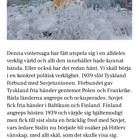
Denna vintersaga har fått utspela sig i en alldeles
verklig värld och allt den innehåller hade kunnat
hända. Eller också har det redan hänt. Vi skall börja
i en konkret politisk verklighet. 1939 slöt Tyskland
förbund med Sovjetunionen. Förbundet gav
Tyskland fria händer gentemot Polen och Frankrike.
Båda länderna angreps och ockuperades. Sovjet
fick fria händer i Baltikum och Finland. Finland
angreps hösten 1939 och värjde sig hjältemodigt
men fick till sist sluta en bräcklig fred med Sovjet,
vars ledare Stalin nu började bli osäker på Hitlers
vänskap, med allt skäl, som det skulle visa sig.