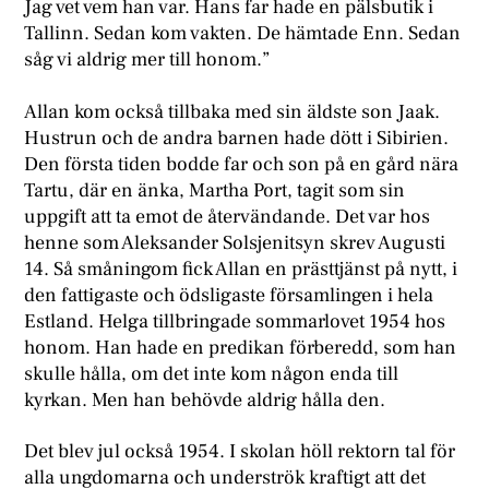
Jag vet vem han var. Hans far hade en pälsbutik i
Tallinn. Sedan kom vakten. De hämtade Enn. Sedan
såg vi aldrig mer till honom.”
Allan kom också tillbaka med sin äldste son Jaak.
Hustrun och de andra barnen hade dött i Sibirien.
Den första tiden bodde far och son på en gård nära
Tartu, där en änka, Martha Port, tagit som sin
uppgift att ta emot de återvändande. Det var hos
henne som Aleksander Solsjenitsyn skrev Augusti
14. Så småningom fick Allan en prästtjänst på nytt, i
den fattigaste och ödsligaste församlingen i hela
Estland. Helga tillbringade sommarlovet 1954 hos
honom. Han hade en predikan förberedd, som han
skulle hålla, om det inte kom någon enda till
kyrkan. Men han behövde aldrig hålla den.
Det blev jul också 1954. I skolan höll rektorn tal för
alla ungdomarna och underströk kraftigt att det