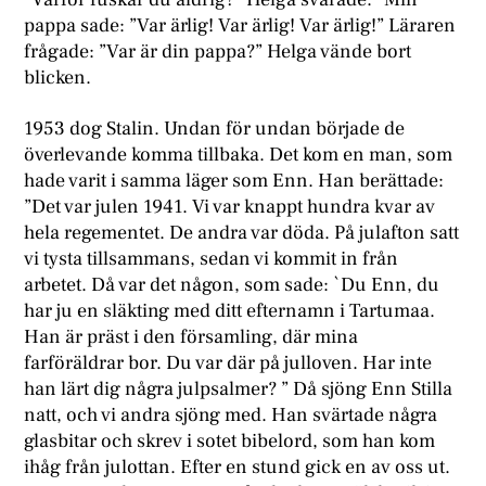
pappa sade: ”Var ärlig! Var ärlig! Var ärlig!” Läraren
frågade: ”Var är din pappa?” Helga vände bort
blicken.
1953 dog Stalin. Undan för undan började de
överlevande komma tillbaka. Det kom en man, som
hade varit i samma läger som Enn. Han berättade:
”Det var julen 1941. Vi var knappt hundra kvar av
hela regementet. De andra var döda. På julafton satt
vi tysta tillsammans, sedan vi kommit in från
arbetet. Då var det någon, som sade: `Du Enn, du
har ju en släkting med ditt efternamn i Tartumaa.
Han är präst i den församling, där mina
farföräldrar bor. Du var där på julloven. Har inte
han lärt dig några julpsalmer? ” Då sjöng Enn Stilla
natt, och vi andra sjöng med. Han svärtade några
glasbitar och skrev i sotet bibelord, som han kom
ihåg från julottan. Efter en stund gick en av oss ut.