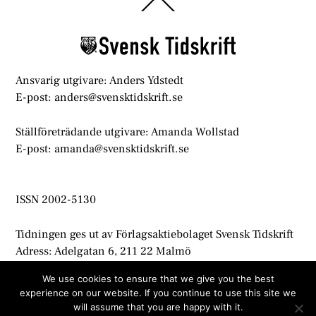
Back
To
Top
Ansvarig utgivare: Anders Ydstedt
E-post: anders@svensktidskrift.se
Ställföreträdande utgivare: Amanda Wollstad
E-post: amanda@svensktidskrift.se
ISSN 2002-5130
Tidningen ges ut av Förlagsaktiebolaget Svensk Tidskrift
Adress: Adelgatan 6, 211 22 Malmö
info@svensktidskrift.se
We use cookies to ensure that we give you the best
experience on our website. If you continue to use this site we
© Svensk Tidskrift 2021
will assume that you are happy with it.