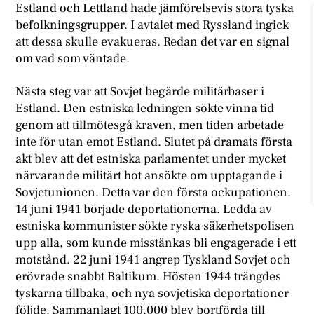
Estland och Lettland hade jämförelsevis stora tyska
befolkningsgrupper. I avtalet med Ryssland ingick
att dessa skulle evakueras. Redan det var en signal
om vad som väntade.
Nästa steg var att Sovjet begärde militärbaser i
Estland. Den estniska ledningen sökte vinna tid
genom att tillmötesgå kraven, men tiden arbetade
inte för utan emot Estland. Slutet på dramats första
akt blev att det estniska parlamentet under mycket
närvarande militärt hot ansökte om upptagande i
Sovjetunionen. Detta var den första ockupationen.
14 juni 1941 började deportationerna. Ledda av
estniska kommunister sökte ryska säkerhetspolisen
upp alla, som kunde misstänkas bli engagerade i ett
motstånd. 22 juni 1941 angrep Tyskland Sovjet och
erövrade snabbt Baltikum. Hösten 1944 trängdes
tyskarna tillbaka, och nya sovjetiska deportationer
följde. Sammanlagt 100.000 blev bortförda till