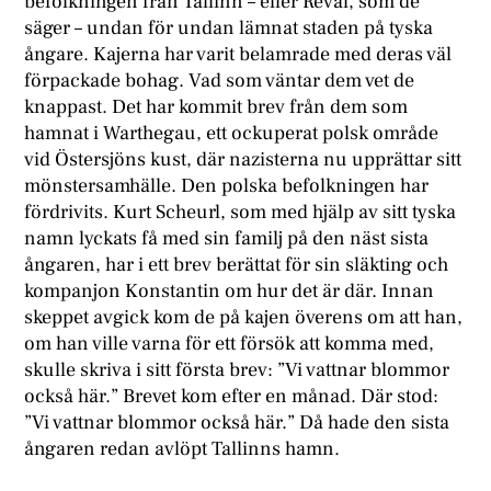
befolkningen från Tallinn – eller Reval, som de
säger – undan för undan lämnat staden på tyska
ångare. Kajerna har varit belamrade med deras väl
förpackade bohag. Vad som väntar dem vet de
knappast. Det har kommit brev från dem som
hamnat i Warthegau, ett ockuperat polsk område
vid Östersjöns kust, där nazisterna nu upprättar sitt
mönstersamhälle. Den polska befolkningen har
fördrivits. Kurt Scheurl, som med hjälp av sitt tyska
namn lyckats få med sin familj på den näst sista
ångaren, har i ett brev berättat för sin släkting och
kompanjon Konstantin om hur det är där. Innan
skeppet avgick kom de på kajen överens om att han,
om han ville varna för ett försök att komma med,
skulle skriva i sitt första brev: ”Vi vattnar blommor
också här.” Brevet kom efter en månad. Där stod:
”Vi vattnar blommor också här.” Då hade den sista
ångaren redan avlöpt Tallinns hamn.