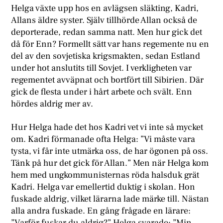
Helga växte upp hos en avlägsen släkting, Kadri,
Allans äldre syster. Själv tillhörde Allan också de
deporterade, redan samma natt. Men hur gick det
då för Enn? Formellt sätt var hans regemente nu en
del av den sovjetiska krigsmakten, sedan Estland
under hot anslutits till Sovjet. I verkligheten var
regementet avväpnat och bortfört till Sibirien. Där
gick de flesta under i hårt arbete och svält. Enn
hördes aldrig mer av.
Hur Helga hade det hos Kadri vet vi inte så mycket
om. Kadri förmanade ofta Helga: ”Vi måste vara
tysta, vi får inte utmärka oss, de har ögonen på oss.
Tänk på hur det gick för Allan.” Men när Helga kom
hem med ungkommunisternas röda halsduk grät
Kadri. Helga var emellertid duktig i skolan. Hon
fuskade aldrig, vilket lärarna lade märke till. Nästan
alla andra fuskade. En gång frågade en lärare:
”Varför fuskar du aldrig?” Helga svarade: ”Min