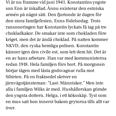
Vi är nu framme vid juni 1941. Konstantins yngste
son Enn är inkallad. Ännu existerar den estniska
armén på något sätt. Den fjortonde är dagen för
den stora familjefesten, Enns födelsedag. Trots
ransoneringen har Konstantin lyckats få tag på tre
chokladkakor. De smakar inte som chokladen före
kriget, men det är ändå choklad. På natten kommer
NKVD, den ryska hemliga polisen. Konstantin
känner igen den civile est, som lett dem hit. Det är
en av hans arbetare. Han var med kommunisterna
redan 1918. Hela familjen förs bort. På morgonen
börjar tågen med låsta godsvagnar rulla mot
Sibirien. På en fraktsedel skriver en
järnvägstjänsteman: ”Last: Människor.” Men inte
alla i familjen Wiiks är med. Hushållerskan gömde
den yngsta dottern, Helga, i ett köksskåp. Tyst som
en mus satt hon innerst bakom grytorna tills allt var
över.