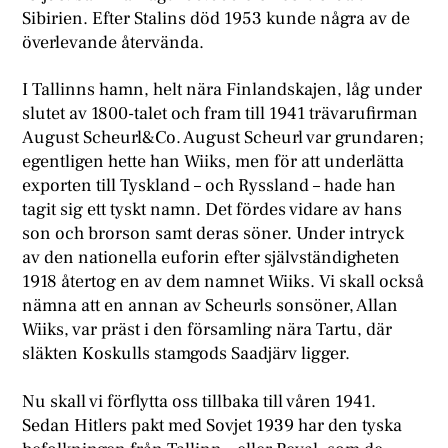
Sibirien. Efter Stalins död 1953 kunde några av de
överlevande återvända.
I Tallinns hamn, helt nära Finlandskajen, låg under
slutet av 1800-talet och fram till 1941 trävarufirman
August Scheurl&Co. August Scheurl var grundaren;
egentligen hette han Wiiks, men för att underlätta
exporten till Tyskland – och Ryssland – hade han
tagit sig ett tyskt namn. Det fördes vidare av hans
son och brorson samt deras söner. Under intryck
av den nationella euforin efter självständigheten
1918 återtog en av dem namnet Wiiks. Vi skall också
nämna att en annan av Scheurls sonsöner, Allan
Wiiks, var präst i den församling nära Tartu, där
släkten Koskulls stamgods Saadjärv ligger.
Nu skall vi förflytta oss tillbaka till våren 1941.
Sedan Hitlers pakt med Sovjet 1939 har den tyska