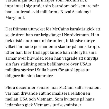
värderingar och principer som McCain fick
inpräntat i sig under sin barndom och senare när
han studerade vid militärens Naval Academy i
Maryland.
Det främsta uttrycket för McCains karaktär gick att
se de åren han var krigsfånge i Nordvietnam. Han
fick utstå enorma umbäranden, inklusive tortyr,
vilket lämnade permanenta skador på hans kropp.
Efter han blev frisläppt kunde han inte lyfta sina
armar över huvudet. Men han vägrade att utnyttja
sin fars ställning som befälhavare över USA:s
militära styrkor i Stilla havet för att släppas ut
tidigare än sina kamrater.
Flera decennier senare, när McCain satt i senaten,
var han drivande i att normalisera relationen
mellan USA och Vietnam. Som kvittens på hans
ledarskap gick Vietnams utrikesminister