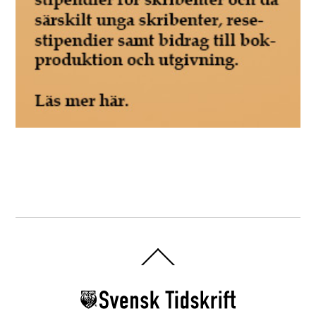
Back
To
Top