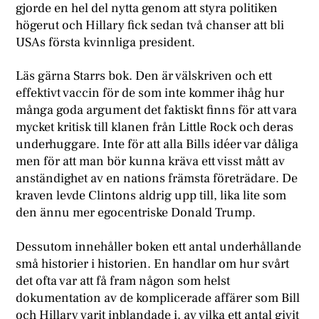
gjorde en hel del nytta genom att styra politiken
högerut och Hillary fick sedan två chanser att bli
USAs första kvinnliga president.
Läs gärna Starrs bok. Den är välskriven och ett
effektivt vaccin för de som inte kommer ihåg hur
många goda argument det faktiskt finns för att vara
mycket kritisk till klanen från Little Rock och deras
underhuggare. Inte för att alla Bills idéer var dåliga
men för att man bör kunna kräva ett visst mått av
anständighet av en nations främsta företrädare. De
kraven levde Clintons aldrig upp till, lika lite som
den ännu mer egocentriske Donald Trump.
Dessutom innehåller boken ett antal underhållande
små historier i historien. En handlar om hur svårt
det ofta var att få fram någon som helst
dokumentation av de komplicerade affärer som Bill
och Hillary varit inblandade i, av vilka ett antal givit