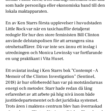
som hade personliga eller ekonomiska band till den
lokala maktapparaten.
En av Ken Starrs första upplevelser i huvudstaden
Little Rock var när en taxichaufför detaljerat
redogör för hur den store feministen Bill Clinton
använde delstatspolisen för att arrangera sina
otrohetsaffärer. Då var inte sex ännu ett inslag i
utredningen och Monica Lewinsky var fortfarande
en ung praktikant i Vita Huset.
Ett oväntat inslag i Ken Starrs bok ”Contempt – A
Memoir of the Clinton Investigation” (Sentinel,
2018) är hur oförberedd han var på motståndarnas
energi och metoder. Starr hade redan då lång
erfarenhet av att arbete på hög nivå inom både
justitiedepartementet och det juridiska systemet.
Trots åren i maktens centrum blev han överraskad