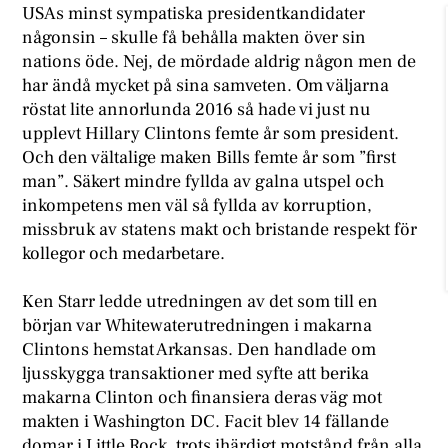
USAs minst sympatiska presidentkandidater
någonsin – skulle få behålla makten över sin
nations öde. Nej, de mördade aldrig någon men de
har ändå mycket på sina samveten. Om väljarna
röstat lite annorlunda 2016 så hade vi just nu
upplevt Hillary Clintons femte år som president.
Och den vältalige maken Bills femte år som ”first
man”. Säkert mindre fyllda av galna utspel och
inkompetens men väl så fyllda av korruption,
missbruk av statens makt och bristande respekt för
kollegor och medarbetare.
Ken Starr ledde utredningen av det som till en
början var Whitewaterutredningen i makarna
Clintons hemstat Arkansas. Den handlade om
ljusskygga transaktioner med syfte att berika
makarna Clinton och finansiera deras väg mot
makten i Washington DC. Facit blev 14 fällande
domar i Little Rock, trots ihärdigt motstånd från alla