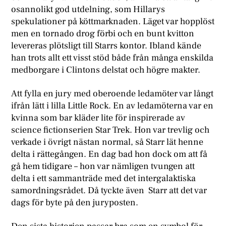
osannolikt god utdelning, som Hillarys
spekulationer på köttmarknaden. Läget var hopplöst
men en tornado drog förbi och en bunt kvitton
levereras plötsligt till Starrs kontor. Ibland kände
han trots allt ett visst stöd både från många enskilda
medborgare i Clintons delstat och högre makter.
Att fylla en jury med oberoende ledamöter var långt
ifrån lätt i lilla Little Rock. En av ledamöterna var en
kvinna som bar kläder lite för inspirerade av
science fictionserien Star Trek. Hon var trevlig och
verkade i övrigt nästan normal, så Starr lät henne
delta i rättegången. En dag bad hon dock om att få
gå hem tidigare – hon var nämligen tvungen att
delta i ett sammanträde med det intergalaktiska
samordningsrådet. Då tyckte även Starr att det var
dags för byte på den juryposten.