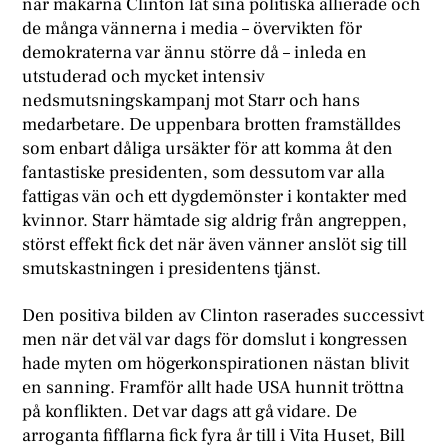
när makarna Clinton lät sina politiska allierade och
de många vännerna i media – övervikten för
demokraterna var ännu större då – inleda en
utstuderad och mycket intensiv
nedsmutsningskampanj mot Starr och hans
medarbetare. De uppenbara brotten framställdes
som enbart dåliga ursäkter för att komma åt den
fantastiske presidenten, som dessutom var alla
fattigas vän och ett dygdemönster i kontakter med
kvinnor. Starr hämtade sig aldrig från angreppen,
störst effekt fick det när även vänner anslöt sig till
smutskastningen i presidentens tjänst.
Den positiva bilden av Clinton raserades successivt
men när det väl var dags för domslut i kongressen
hade myten om högerkonspirationen nästan blivit
en sanning. Framför allt hade USA hunnit tröttna
på konflikten. Det var dags att gå vidare. De
arroganta fifflarna fick fyra år till i Vita Huset, Bill