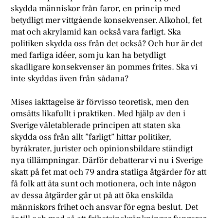
skydda människor från faror, en princip med
betydligt mer vittgående konsekvenser. Alkohol, fet
mat och akrylamid kan också vara farligt. Ska
politiken skydda oss från det också? Och hur är det
med farliga idéer, som ju kan ha betydligt
skadligare konsekvenser än pommes frites. Ska vi
inte skyddas även från sådana?
Mises iakttagelse är förvisso teoretisk, men den
omsätts likafullt i praktiken. Med hjälp av den i
Sverige väletablerade principen att staten ska
skydda oss från allt ”farligt” hittar politiker,
byråkrater, jurister och opinionsbildare ständigt
nya tillämpningar. Därför debatterar vi nu i Sverige
skatt på fet mat och 79 andra statliga åtgärder för att
få folk att äta sunt och motionera, och inte någon
av dessa åtgärder går ut på att öka enskilda
människors frihet och ansvar för egna beslut. Det