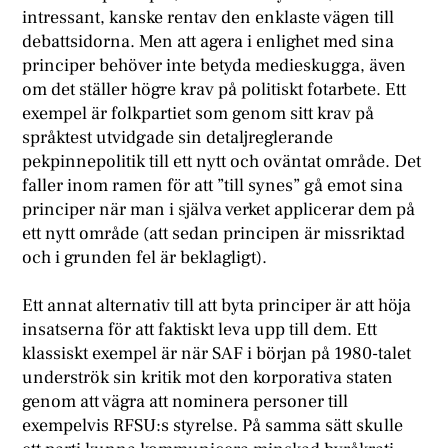
intressant, kanske rentav den enklaste vägen till
debattsidorna. Men att agera i enlighet med sina
principer behöver inte betyda medieskugga, även
om det ställer högre krav på politiskt fotarbete. Ett
exempel är folkpartiet som genom sitt krav på
språktest utvidgade sin detaljreglerande
pekpinnepolitik till ett nytt och oväntat område. Det
faller inom ramen för att ”till synes” gå emot sina
principer när man i själva verket applicerar dem på
ett nytt område (att sedan principen är missriktad
och i grunden fel är beklagligt).
Ett annat alternativ till att byta principer är att höja
insatserna för att faktiskt leva upp till dem. Ett
klassiskt exempel är när SAF i början på 1980-talet
underströk sin kritik mot den korporativa staten
genom att vägra att nominera personer till
exempelvis RFSU:s styrelse. På samma sätt skulle