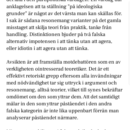
anklagelsen att ta ställning ”på ideologiska
grunder” är något av det värsta man kan skällas för.
I sak är sådana resonemang varianter på det gamla
misstaget att skilja teori från praktik, tanke från
handling. Distinktionen bjuder på två falska
alternativ impotensen i att tänka utan att agera,
eller idiotin i att agera utan att tänka.
Avsikten är att framställa motdebattören som en av
verkligheten ointresserad teoretiker. Det är ett
effektivt retoriskt grepp eftersom alla invändningar
med nödvändighet tar sig uttryck i argument och
resonemang, alltså teorier, vilket till synes bekräftar
omdömet om den som yttrar dem. Att det samtidigt
målar in den som yttrar påståendet i den andra
falska kategorin är inte lika uppenbart förrän man
analyserar påståendet närmare.