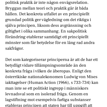
politisk praktik är inte någon envägsrelation.
Bryggan mellan teori och praktik går åt båda
hållen. Det konkreta utfallet av en principiellt
grundad politik ger vägledning om det riktiga i
själva principen, liksom dess avgränsning och
giltighet i olika sammanhang. En sakpolitisk
förändring etablerar samtidigt ett principiellt
mönster som får betydelse för en lång rad andra
sakfrågor.
Det som kategoriserar principerna är att de har ett
betydligt vidare tillämpningsområde än den
konkreta fråga i vilken de åberopas. Enligt den
österrikiske nationalekonomen Ludwig von Mises
iakttagelser (Human Action (1966), s 733-734) kan
man inte se ett politiskt ingrepp i människors
levnadsval som en isolerad fråga. Genom en
lagstiftning mot exempelvis farliga substanser
etableras principen att staten har till uppgift att