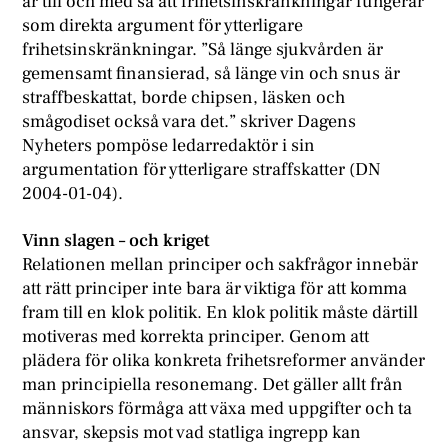
är till och med så att frihetsinskränkningar fungerar
som direkta argument för ytterligare
frihetsinskränkningar. ”Så länge sjukvården är
gemensamt finansierad, så länge vin och snus är
straffbeskattat, borde chipsen, läsken och
smågodiset också vara det.” skriver Dagens
Nyheters pompöse ledarredaktör i sin
argumentation för ytterligare straffskatter (DN
2004-01-04).
Vinn slagen – och kriget
Relationen mellan principer och sakfrågor innebär
att rätt principer inte bara är viktiga för att komma
fram till en klok politik. En klok politik måste därtill
motiveras med korrekta principer. Genom att
plädera för olika konkreta frihetsreformer använder
man principiella resonemang. Det gäller allt från
människors förmåga att växa med uppgifter och ta
ansvar, skepsis mot vad statliga ingrepp kan