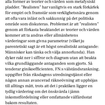
alla former av teorier och värden som metafysiskt
pladder. ”Realisten” har vanligtvis en stark förkärlek
för empiri och framstår som verklighetsnära genom
att ofta vara inläst och sakkunnig på det politiska
område som diskuteras. Problemet är att ”realisten”
genom att förkasta beaktandet av teorier och värden
kommer att ta andras eller allmänhetens
värderingar som givna parametrar (vilket ju
parentetiskt sagt är ett högst orealistiskt antagande:
Människor kan tänka och välja annorlunda). Han
dyker rakt ner i siffror och diagram utan att beakta
vilka grundläggande antaganden som gjorts. Så
tenderar ginikoefficienten, FN:s välståndsrankning,
uppgifter från riksdagens utredningstjänst eller
någon annan avancerad räkneövning att upphöjas
till alltings mått, trots att det i praktiken ligger en
tydlig värdering om det önskvärda i jämn
inkomstfördelning eller omfattande välfärdsstat
bakom resultaten.