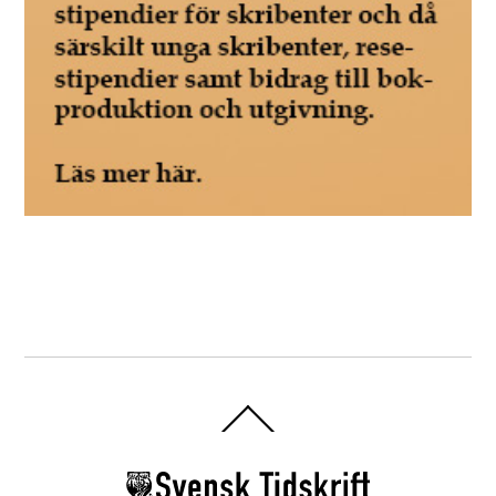
Back
To
Top