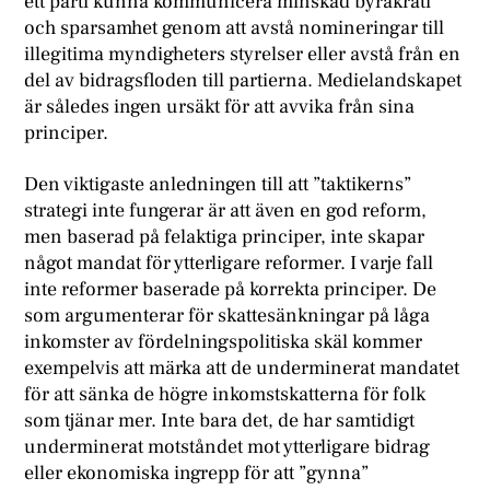
ett parti kunna kommunicera minskad byråkrati
och sparsamhet genom att avstå nomineringar till
illegitima myndigheters styrelser eller avstå från en
del av bidragsfloden till partierna. Medielandskapet
är således ingen ursäkt för att avvika från sina
principer.
Den viktigaste anledningen till att ”taktikerns”
strategi inte fungerar är att även en god reform,
men baserad på felaktiga principer, inte skapar
något mandat för ytterligare reformer. I varje fall
inte reformer baserade på korrekta principer. De
som argumenterar för skattesänkningar på låga
inkomster av fördelningspolitiska skäl kommer
exempelvis att märka att de underminerat mandatet
för att sänka de högre inkomstskatterna för folk
som tjänar mer. Inte bara det, de har samtidigt
underminerat motståndet mot ytterligare bidrag
eller ekonomiska ingrepp för att ”gynna”