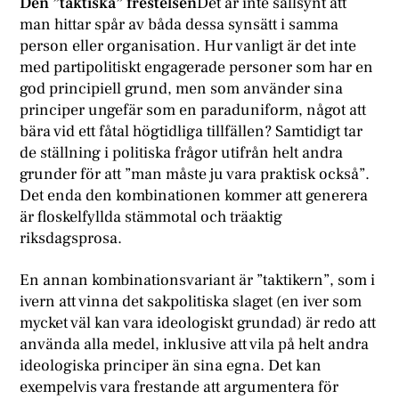
Den ”taktiska” frestelsen
Det är inte sällsynt att
man hittar spår av båda dessa synsätt i samma
person eller organisation. Hur vanligt är det inte
med partipolitiskt engagerade personer som har en
god principiell grund, men som använder sina
principer ungefär som en paraduniform, något att
bära vid ett fåtal högtidliga tillfällen? Samtidigt tar
de ställning i politiska frågor utifrån helt andra
grunder för att ”man måste ju vara praktisk också”.
Det enda den kombinationen kommer att generera
är floskelfyllda stämmotal och träaktig
riksdagsprosa.
En annan kombinationsvariant är ”taktikern”, som i
ivern att vinna det sakpolitiska slaget (en iver som
mycket väl kan vara ideologiskt grundad) är redo att
använda alla medel, inklusive att vila på helt andra
ideologiska principer än sina egna. Det kan
exempelvis vara frestande att argumentera för