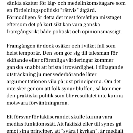
sänkta skatter för låg- och medelinkomsttagare som
en fördelningspolitiskt ”rättvis” åtgärd.
Förmodligen är detta det mest försåtliga misstaget
eftersom det på kort sikt kan vara ganska
framgångsrikt både politiskt och opinionsmässigt.
Framgången är dock osäker och i vilket fall som
helst temporär. Den som gör sig till talesman för
skiftande eller oförenliga värderingar kommer
ganska snabbt att brista i trovärdighet, i tilltagande
utsträckning ju mer vederbörande låter
argumentationen vila på just principerna. Om det
inte sker genom att folk synar bluffen, så kommer
den praktiska politik som blir resultatet inte kunna
motsvara förväntningarna.
Ett försvar för taktiserandet skulle kunna vara
medias funktionssätt. Att faktiskt eller till synes gå
emot sina principer, att ”svära i kyrkan”, är medialt