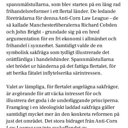
spannmålstullarna, som blev starten på en lång rad
frihandelsreformer i ett flertal länder. De ledande
företrädarna för denna Anti-Corn Law League – de
så kallade Manchesterliberalerna Richard Cobden
och John Bright – grundade sig på en bred
argumentation för en fri ekonomi i allmänhet och
frihandel i synnerhet. Samtidigt valde de en
symbolisk sakfråga som tydligt illustrerade det
orättfärdiga i handelshinder. Spannmålstullarna
slet brödet ur händerna på det fattiga flertalet, för
att berika fåtalet inflytelserika särintressen.
Valet av lämpliga, för flertalet angelägna sakfrågor,
är avgörande för att väcka intresset för och
illustrera det goda i de underliggande principerna.
Framgång i en ideologiskt laddad sakfråga gäller
samtidigt mycket mer än den konkreta reformen på
just det området. Det stora bidraget från Anti-Corn
Law League var inte avskaffandet av