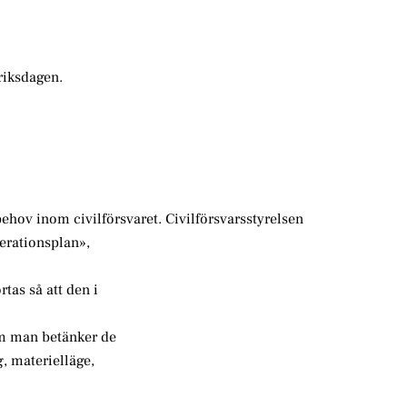
riksdagen.
behov inom civilförsvaret. Civilförsvarsstyrelsen
lerationsplan»,
tas så att den i
Om man betänker de
, materielläge,