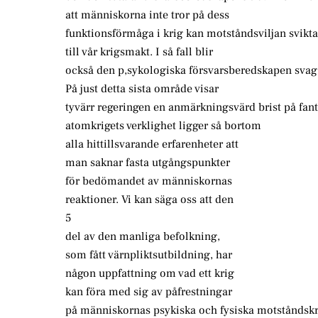
att människorna inte tror på dess
funktionsförmåga i krig kan motståndsviljan svikta –
till vår krigsmakt. I så fall blir
också den p,sykologiska försvarsberedskapen svag
På just detta sista område visar
tyvärr regeringen en anmärkningsvärd brist på fanta
atomkrigets verklighet ligger så bortom
alla hittillsvarande erfarenheter att
man saknar fasta utgångspunkter
för bedömandet av människornas
reaktioner. Vi kan säga oss att den
5
del av den manliga befolkning,
som fått värnpliktsutbildning, har
någon uppfattning om vad ett krig
kan föra med sig av påfrestningar
på människornas psykiska och fysiska motståndskra