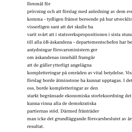
föremål för
prövning och att förslag med anledning av dem ev
komma – tydligen främst beroende på hur utvecklin
visserligen sant att det skulle ha
varit svårt att i statsverkspropositionen i sista stun
till alla öB-äskandena – departementschefen har b
antydningar försvarsministern ger
om äskandenas innehåll framgår
att de gäller ytterligt angelägna
kompletteringar på områden av vital betydelse. Viss
förslag borde åtminstone ha kunnat upptagas. I det 
oss, borde kompletteringar av den
starkt begränsade ekonomiska storleksordning det
kunna vinna alla de demokratiska
partiernas stöd. Därmed frånträder
man icke det grundläggande försvarsbeslutet av år 
resultat.