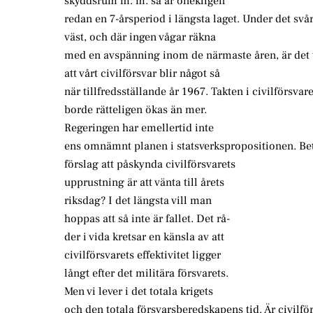
skyddsrum m. m. så är onekligen
redan en 7-årsperiod i längsta laget. Under det svå
väst, och där ingen vågar räkna
med en avspänning inom de närmaste åren, är det ti
att vårt civilförsvar blir något så
när tillfredsställande år 1967. Takten i civilförsva
borde rätteligen ökas än mer.
Regeringen har emellertid inte
ens omnämnt planen i statsverkspropositionen. Bet
förslag att påskynda civilförsvarets
upprustning är att vänta till årets
riksdag? I det längsta vill man
hoppas att så inte är fallet. Det rå-
der i vida kretsar en känsla av att
civilförsvarets effektivitet ligger
långt efter det militära försvarets.
Men vi lever i det totala krigets
och den totala försvarsberedskapens tid. Är civilfö