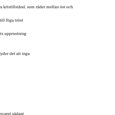
ra kristillstånd, som råder mellan öst och
ll föga tröst
rets upprustning
yder det att inga
rsvaret sådant