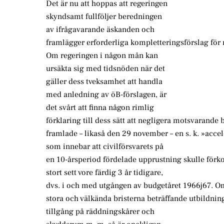
Det är nu att hoppas att regeringen
skyndsamt fullföljer beredningen
av ifrågavarande äskanden och
framlägger erforderliga kompletteringsförslag för 
Om regeringen i någon mån kan
ursäkta sig med tidsnöden när det
gäller dess tveksamhet att handla
med anledning av öB-förslagen, är
det svårt att finna någon rimlig
förklaring till dess sätt att negligera motsvarande 
framlade – likaså den 29 november – en s. k. »acce
som innebar att civilförsvarets på
en 10-årsperiod fördelade upprustning skulle förkor
stort sett vore färdig 3 år tidigare,
dvs. i och med utgången av budgetåret 1966j67. 
stora och välkända bristerna beträffande utbildning
tillgång på räddningskårer och