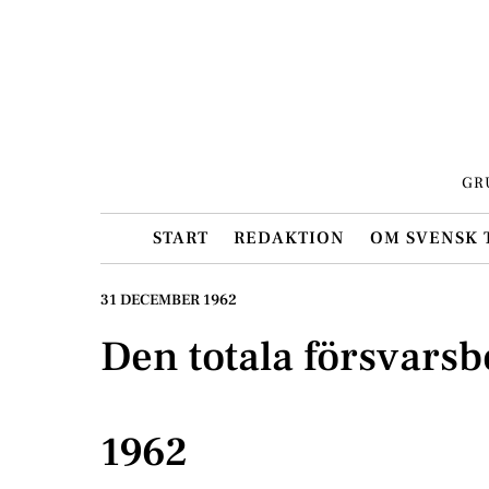
Skip
to
content
GR
START
REDAKTION
OM SVENSK 
31 DECEMBER 1962
Den totala försvars
1962