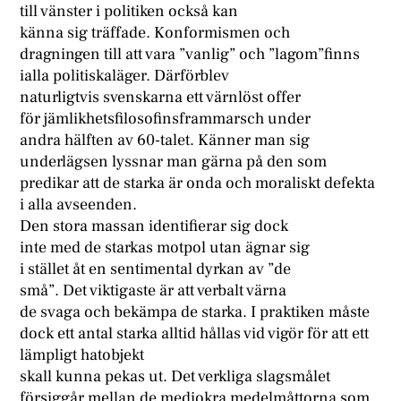
till vänster i politiken också kan
känna sig träffade. Konformismen och
dragningen till att vara ”vanlig” och ”lagom”finns
ialla politiskaläger. Därförblev
naturligtvis svenskarna ett värnlöst offer
för jämlikhetsfilosofinsframmarsch under
andra hälften av 60-talet. Känner man sig
underlägsen lyssnar man gärna på den som
predikar att de starka är onda och moraliskt defekta
i alla avseenden.
Den stora massan identifierar sig dock
inte med de starkas motpol utan ägnar sig
i stället åt en sentimental dyrkan av ”de
små”. Det viktigaste är att verbalt värna
de svaga och bekämpa de starka. I praktiken måste
dock ett antal starka alltid hållas vid vigör för att ett
lämpligt hatobjekt
skall kunna pekas ut. Det verkliga slagsmålet
försiggår mellan de mediokra medelmåttorna som