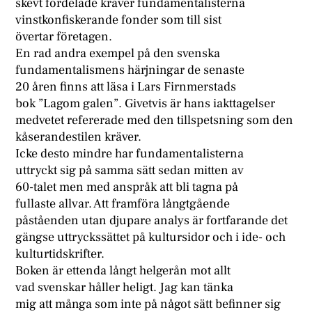
skevt fördelade kräver fundamentalisterna
vinstkonfiskerande fonder som till sist
övertar företagen.
En rad andra exempel på den svenska
fundamentalismens härjningar de senaste
20 åren finns att läsa i Lars Firnmerstads
bok ”Lagom galen”. Givetvis är hans iakttagelser
medvetet refererade med den tillspetsning som den
kåserandestilen kräver.
Icke desto mindre har fundamentalisterna
uttryckt sig på samma sätt sedan mitten av
60-talet men med anspråk att bli tagna på
fullaste allvar. Att framföra långtgående
påståenden utan djupare analys är fortfarande det
gängse uttryckssättet på kultursidor och i ide- och
kulturtidskrifter.
Boken är ettenda långt helgerån mot allt
vad svenskar håller heligt. Jag kan tänka
mig att många som inte på något sätt befinner sig