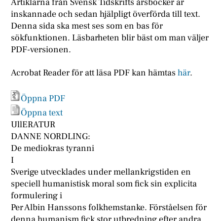
Artiklarna från Svensk Tidskrifts årsböcker är
inskannade och sedan hjälpligt överförda till text.
Denna sida ska mest ses som en bas för
sökfunktionen. Läsbarheten blir bäst om man väljer
PDF-versionen.
Acrobat Reader för att läsa PDF kan hämtas
här
.
Öppna PDF
Öppna text
UllERATUR
DANNE NORDLING:
De mediokras tyranni
I
Sverige utvecklades under mellankrigstiden en
speciell humanistisk moral som fick sin explicita
formulering i
Per Albin Hanssons folkhemstanke. Förståelsen för
denna humanism fick stor utbredning efter andra