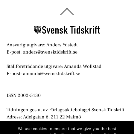
Back
To
Top
Ansvarig utgivare: Anders Ydstedt
E-post: anders@svensktidskrift.se
Ställföreträdande utgivare: Amanda Wollstad
E-post: amanda@svensktidskrift.se
ISSN 2002-5130
Tidningen ges ut av Förlagsaktiebolaget Svensk Tidskrift
Adress: Adelgatan 6, 211 22 Malmö
info@svensktidskrift.se
We use cookies to ensure that we give you the best