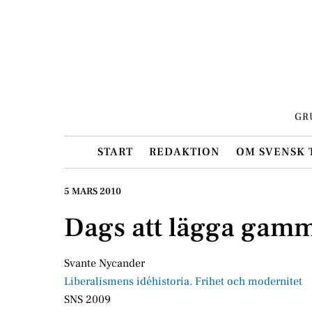
Skip
to
content
GR
START
REDAKTION
OM SVENSK 
5 MARS 2010
Dags att lägga gamma
Svante Nycander
Liberalismens idéhistoria. Frihet och modernitet
SNS 2009