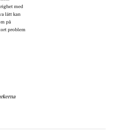
örighet med
a lätt kan
som på
stort problem
arkerna