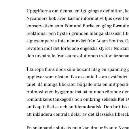
Uppgifterna om denna, enligt gängse definition, k
Nycanders bok även kastar informativt ljus över fö
konservatism som Edmund Burke en gång formulera
reaktionär och hyste i grunden många klassiskt lib
sig exempelvis inte nämnvärt från Adam Smiths. O
revolten mot det förfelade engelska styret i Nordam
den urspårade franska revolutionen tretton år sena
I
Europa finns dock som bekant idag en spänning g
upplever som nästan lika essentiell som avståndet 
talet, då många liberaler började inta en mittposi
Animositeten bygger också på minnen rörande den 
romantikens tankegods och omkring sekelskiftet 1900
antikapitalistisk och antidemokratisk. Den brittis
att inkludera centrala delar av det klassiska lib
En spännande slutsats man kan dra ur Svante Nycan