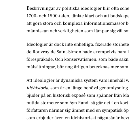
B
eskrivningar av politiska ideologier blir ofta sc
1700- och 1800-talen, tänkte klart och att budskapen
att göra stora och komplexa informationsmassor beg
människan och verkligheten som lämpar sig väl so
Ideologier är dock inte enhetliga, fixerade storhe
de Rouvroy de Saint-Simon hade exempelvis bara 
förespråkade. Och konservatismen, som både saknar
målsättningar, bör nog ärligen betecknas mer som en
Att ideologier är dynamiska system vars innehåll 
idéhistoria
, som är en länge behövd genomlysning a
bjuder på en historisk exposé som spänner från Mag
nutida storheter som Ayn Rand, så går det i en kor
författaren närmar sig ämnet med en sympatisk öppe
som erbjuder även en idéhistoriskt någotsånär be