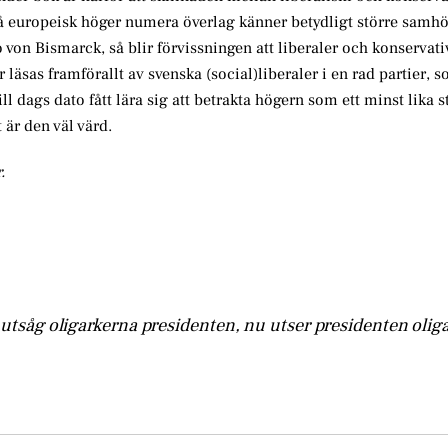
då europeisk höger numera överlag känner betydligt större samh
n Bismarck, så blir förvissningen att liberaler och konservativ
läsas framförallt av svenska (social)liberaler i en rad partier, 
 dags dato fått lära sig att betrakta högern som ett minst lika 
 är den väl värd.
.
 utsåg oligarkerna presidenten, nu utser presidenten olig