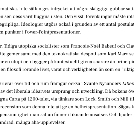
hematiska.
Inte sällan ges intrycket att några skäggiga gubbar satt
 sen dess varit huggna i sten. Och visst, förenklingar måste ibla
ripliga. Ideologier utgörs också i grunden av ett antal postul
m punkter i Power-Pointpresentationer.
ter. Tidiga utopiska socialister som Francois-Noël Babeuf och Cl
lite gemensamt med den teknokratiska despoti som Karl Marx s
 en utopi och bygger på kontextuellt givna snarare än principie
 filosofi rörande livet, varat och verkligheten än som en ”rikti
varierar över tid och rum framgår också i Svante Nycanders
Liber
v det liberala idéarvets ursprung och utveckling. Då bokens öv
na Carta på 1200-talet, via tänkare som Lock, Smith och Mill ti
t recension som denna inte att ge en helhetspresentation. Sägas 
nsinnlighet man sällan finner i liknande ansatser. Och bjuder 
vandrad, många aha-upplevelser.