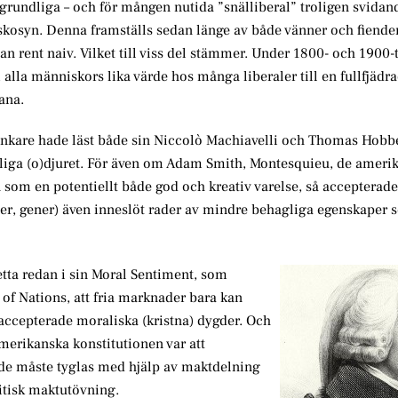
 grundliga – och för mången nutida ”snälliberal” troligen svidan
skosyn. Denna framställs sedan länge av både vänner och fiend
llan rent naiv. Vilket till viss del stämmer. Under 1800- och 1900-
la människors lika värde hos många liberaler till en fullfjädra
ana.
 tänkare hade läst både sin Niccolò Machiavelli och Thomas Hobb
kliga (o)djuret. För även om Adam Smith, Montesquieu, de ameri
om en potentiellt både god och kreativ varelse, så accepterade
ter, gener) även inneslöt rader av mindre behagliga egenskaper 
tta redan i sin Moral Sentiment, som
of Nations, att fria marknader bara kan
ccepterade moraliska (kristna) dygder. Och
amerikanska konstitutionen var att
t de måste tyglas med hjälp av maktdelning
litisk maktutövning.