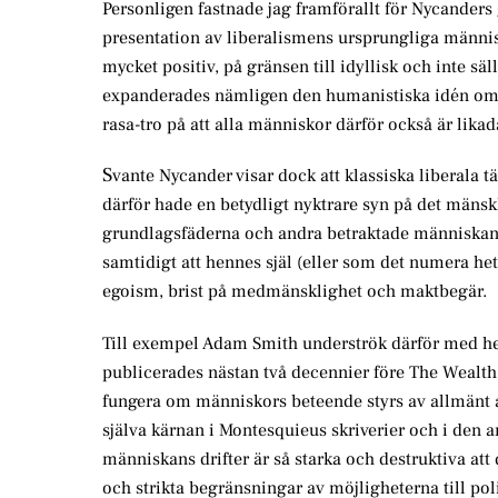
Personligen fastnade jag framförallt för Nycanders
presentation av liberalismens ursprungliga männi
mycket positiv, på gränsen till idyllisk och inte sä
expanderades nämligen den humanistiska idén om al
rasa-tro på att alla människor därför också är likad
S
vante Nycander visar dock att klassiska liberala
därför hade en betydligt nyktrare syn på det mäns
grundlagsfäderna och andra betraktade människan s
samtidigt att hennes själ (eller som det numera he
egoism, brist på medmänsklighet och maktbegär.
Till exempel Adam Smith underströk därför med he
publicerades nästan två decennier före The Wealth 
fungera om människors beteende styrs av allmänt a
själva kärnan i Montesquieus skriverier och i den 
människans drifter är så starka och destruktiva at
och strikta begränsningar av möjligheterna till po