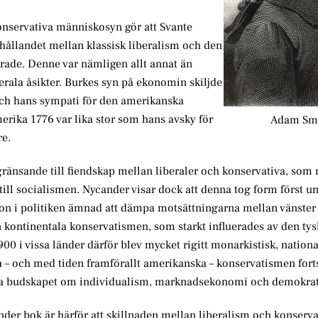
onservativa människosyn gör att Svante
rhållandet mellan klassisk liberalism och den
de. Denne var nämligen allt annat än
erala åsikter. Burkes syn på ekonomin skiljde
ch hans sympati för den amerikanska
erika 1776 var lika stor som hans avsky för
Adam Sm
re.
ränsande till fiendskap mellan liberaler och konservativa, so
till socialismen. Nycander visar dock att denna tog form först u
tion i politiken ämnad att dämpa motsättningarna mellan vänster
kontinentala konservatismen, som starkt influerades av den tys
 i vissa länder därför blev mycket rigitt monarkistisk, national
ka – och med tiden framförallt amerikanska – konservatismen fort
erala budskapet om individualism, marknadsekonomi och demokrat
der bok är härför att skillnaden mellan liberalism och konserv