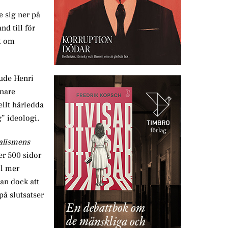
e sig ner på
nd till för
at om
aude Henri
enare
llt härledda
g” ideologi.
alismens
er 500 sidor
ll mer
kan dock att
på slutsatser