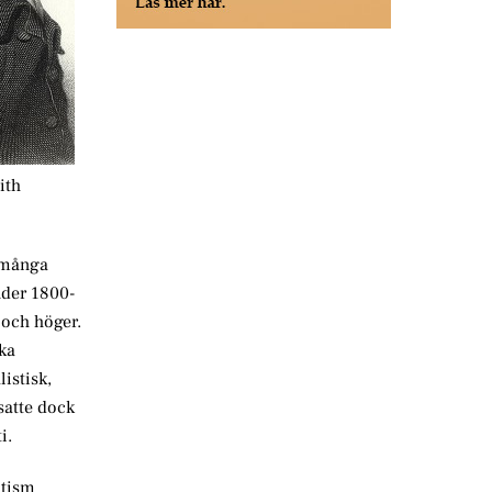
ith
m många
nder 1800-
 och höger.
ka
istisk,
satte dock
i.
atism