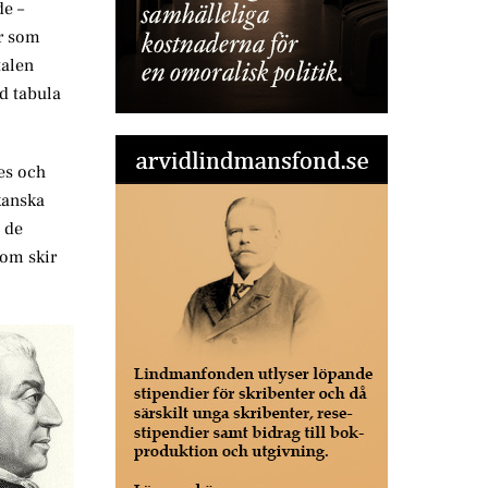
de –
er som
talen
d tabula
es och
kanska
 de
som skir