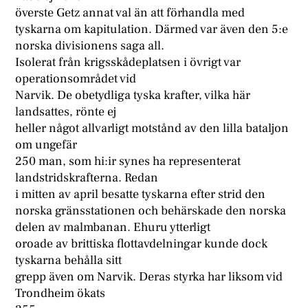
överste Getz annat val än att förhandla med
tyskarna om kapitulation. Därmed var även den 5:e
norska divisionens saga all.
Isolerat från krigsskådeplatsen i övrigt var
operationsområdet vid
Narvik. De obetydliga tyska krafter, vilka här
landsattes, rönte ej
heller något allvarligt motstånd av den lilla bataljon
om ungefär
250 man, som hi:ir synes ha representerat
landstridskrafterna. Redan
i mitten av april besatte tyskarna efter strid den
norska gränsstationen och behärskade den norska
delen av malmbanan. Ehuru ytterligt
oroade av brittiska flottavdelningar kunde dock
tyskarna behålla sitt
grepp även om Narvik. Deras styrka har liksom vid
Trondheim ökats