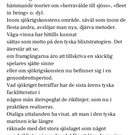
hämmande teorier om »herravälde till sjöss», »fleet
in being» o. dyl.
Inom sjökrigskonstens område, såväl som inom de
flesta andra, avslöjar man nya, djärva metoder.
Våga-vinna har hittills kunnat
sättas som motto på den tyska blixtstrategien. Det
återstår att se,
om framgångarna äro att tillskriva en skicklig
spelares sjätte sinne
eller om sjökrigskonsten nu befinner sig i en
genombrottsperiod.
Vad sjökriget beträffar har de sista årens tyska
facklitteratur i
någon mån återspeglat de riktlinjer, som nu i
praktiken realiseras.
Otaliga uttalanden ha visat, att man i den tyska
marinen icke längre
räknade med det stora sjöslaget som något