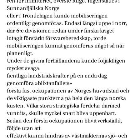
ren för infanteriet, överste Ruge. Ingenstädes i
Sunnanfjällska Norge
eller i Tröndelagen kunde mobiliseringen
ordentligt genomföras. Endast längst uppe i norr,
där 6:e divisionen redan under finska kriget
intagit förstärkt försvarsberedskap, torde
mobiliseringen kunnat genomföras något så när
planenligt.
Under de givna förhållandena kunde följaktligen
mycket svaga
fientliga landstridskrafter på en enda dag
genomföra »blixtanfallets»
första fas, ockupationen av Norges huvudstad och
de viktigaste punkterna på hela den långa norska
kusten. Vilka stora strategiska fördelar därmed
vunnits, skulle mycket snart bliva uppenbart.
Sedan den första ockupationen blivit verkställd,
följde utan att
effektivt kunna hindras av västmakternas sjö- och