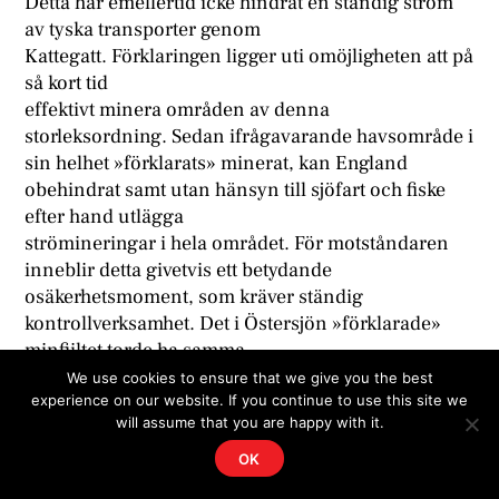
Detta har emellertid icke hindrat en ständig ström
av tyska transporter genom
Kattegatt. Förklaringen ligger uti omöjligheten att på
så kort tid
effektivt minera områden av denna
storleksordning. Sedan ifrågavarande havsområde i
sin helhet »förklarats» minerat, kan England
obehindrat samt utan hänsyn till sjöfart och fiske
efter hand utlägga
strömineringar i hela området. För motståndaren
inneblir detta givetvis ett betydande
osäkerhetsmoment, som kräver ständig
kontrollverksamhet. Det i Östersjön »förklarade»
minfiiltet torde ha samma
karaktär. Det är emellertid givet, att dylika minfält
We use cookies to ensure that we give you the best
experience on our website. If you continue to use this site we
icke utgöra några
will assume that you are happy with it.
oöverstigliga hinder för transporter och
operationer av olika slag.
OK
Den engelska verksamheten i övrigt för att försvåra