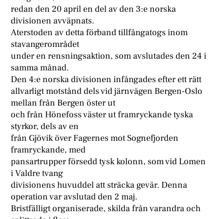
redan den 20 april en del av den 3:e norska
divisionen avväpnats.
Aterstoden av detta förband tillfångatogs inom
stavangerområdet
under en rensningsaktion, som avslutades den 24 i
samma månad.
Den 4:e norska divisionen infångades efter ett rätt
allvarligt motstånd dels vid järnvägen Bergen-Oslo
mellan från Bergen öster ut
och från Hönefoss väster ut framryckande tyska
styrkor, dels av en
från Gjövik över Fagernes mot Sognefjorden
framryckande, med
pansartrupper försedd tysk kolonn, som vid Lomen
i Valdre tvang
divisionens huvuddel att sträcka gevär. Denna
operation var avslutad den 2 maj.
Bristfälligt organiserade, skilda från varandra och