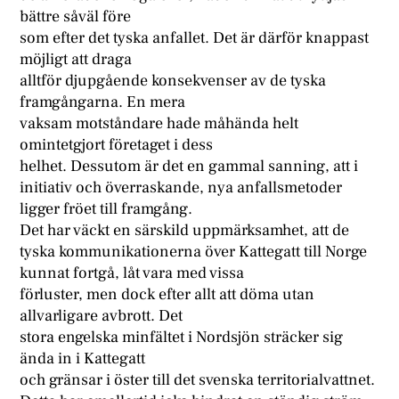
bättre såväl före
som efter det tyska anfallet. Det är därför knappast
möjligt att draga
alltför djupgående konsekvenser av de tyska
framgångarna. En mera
vaksam motståndare hade måhända helt
omintetgjort företaget i dess
helhet. Dessutom är det en gammal sanning, att i
initiativ och överraskande, nya anfallsmetoder
ligger fröet till framgång.
Det har väckt en särskild uppmärksamhet, att de
tyska kommunikationerna över Kattegatt till Norge
kunnat fortgå, låt vara med vissa
förluster, men dock efter allt att döma utan
allvarligare avbrott. Det
stora engelska minfältet i Nordsjön sträcker sig
ända in i Kattegatt
och gränsar i öster till det svenska territorialvattnet.