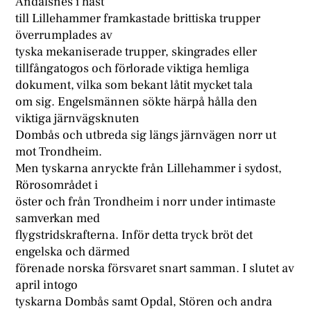
Andalsnes i hast
till Lillehammer framkastade brittiska trupper
överrumplades av
tyska mekaniserade trupper, skingrades eller
tillfångatogos och förlorade viktiga hemliga
dokument, vilka som bekant låtit mycket tala
om sig. Engelsmännen sökte härpå hålla den
viktiga järnvägsknuten
Dombås och utbreda sig längs järnvägen norr ut
mot Trondheim.
Men tyskarna anryckte från Lillehammer i sydost,
Rörosområdet i
öster och från Trondheim i norr under intimaste
samverkan med
flygstridskrafterna. Inför detta tryck bröt det
engelska och därmed
förenade norska försvaret snart samman. I slutet av
april intogo
tyskarna Dombås samt Opdal, Stören och andra