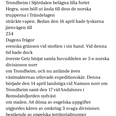
Trondheim i Stjördalen belägna lilla fortet
Hegra, som höll ut ända till dess de norska
trupperna i Trändelagen
sträckte vapen. Redan den 16 april hade tyskarna
järnvägen till
254
Dagens frågor
svenska gränsen vid storlien i sin hand. Vid denna
tid hade dock
överste Getz börjat samla huvuddelen av 5:e norska
divisionen norr
om Trondheim, och nu anlände även
västmakternas utlovade expeditionskår. Denna
började den 14 april landstiga vid Namsos norr om
Trondheim samt den 17 vid Andalsnes i
Romsdalsfjorden sydväst
om staden. Att döma av engelska uppgifter
utgjordes kåren av omkring 3 svaga divisioner,
bestående av engelska territorialtrupper