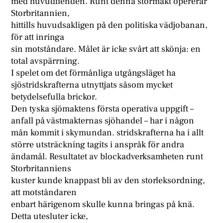
med huvudfienden. Runt denna stormakt opererar
Storbritannien,
hittills huvudsakligen på den politiska vädjobanan,
för att inringa
sin motståndare. Målet är icke svårt att skönja: en
total avspärrning.
I spelet om det förmånliga utgångsläget ha
sjöstridskrafterna utnyttjats såsom mycket
betydelsefulla brickor.
Den tyska sjömaktens första operativa uppgift –
anfall på västmakternas sjöhandel – har i någon
mån kommit i skymundan. stridskrafterna ha i allt
större utsträckning tagits i anspråk för andra
ändamål. Resultatet av blockadverksamheten runt
Storbritanniens
kuster kunde knappast bli av den storleksordning,
att motståndaren
enbart härigenom skulle kunna bringas på knä.
Detta utesluter icke,