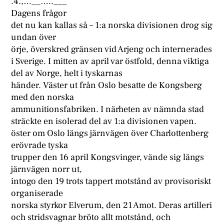
.4.,…__…..___
Dagens frågor
det nu kan kallas så – 1:a norska divisionen drog sig
undan över
örje, överskred gränsen vid Arjeng och internerades
i Sverige. I mitten av april var östfold, denna viktiga
del av Norge, helt i tyskarnas
händer. Väster ut från Oslo besatte de Kongsberg
med den norska
ammunitionsfabriken. I närheten av nämnda stad
sträckte en isolerad del av 1:a divisionen vapen.
öster om Oslo längs järnvägen över Charlottenberg
erövrade tyska
trupper den 16 april Kongsvinger, vände sig längs
järnvägen norr ut,
intogo den 19 trots tappert motstånd av provisoriskt
organiserade
norska styrkor Elverum, den 21 Amot. Deras artilleri
och stridsvagnar bröto allt motstånd, och