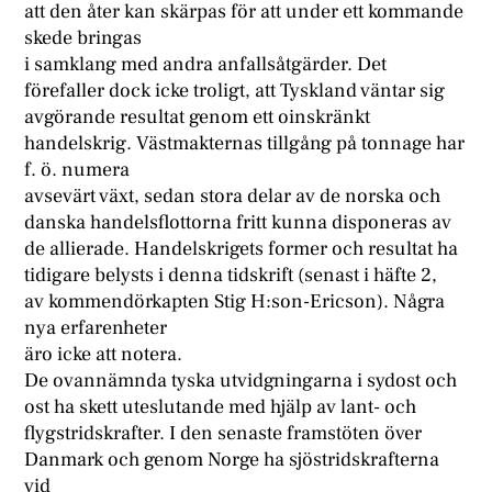
att den åter kan skärpas för att under ett kommande
skede bringas
i samklang med andra anfallsåtgärder. Det
förefaller dock icke troligt, att Tyskland väntar sig
avgörande resultat genom ett oinskränkt
handelskrig. Västmakternas tillgång på tonnage har
f. ö. numera
avsevärt växt, sedan stora delar av de norska och
danska handelsflottorna fritt kunna disponeras av
de allierade. Handelskrigets former och resultat ha
tidigare belysts i denna tidskrift (senast i häfte 2,
av kommendörkapten Stig H:son-Ericson). Några
nya erfarenheter
äro icke att notera.
De ovannämnda tyska utvidgningarna i sydost och
ost ha skett uteslutande med hjälp av lant- och
flygstridskrafter. I den senaste framstöten över
Danmark och genom Norge ha sjöstridskrafterna
vid