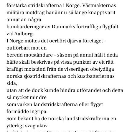
förstärka stridskrafterna i Norge. Västmakternas
militära motdrag har ännu så länge knappt varit
annat än några
bombarderingar av Danmarks förträffliga flygfält
vid Aalborg.
I Norge möttes det oerhört djärva företaget –
outförbart mot en
beredd motståndare – såsom på annat håll i detta
häfte skall beskrivas på vissa punkter av ett rätt
kraftigt motstånd från de visserligen obetydliga
norska sjöstridskrafternas och kustbatteriernas
sida,
utan att de dock kunde hindra utförandet och detta
så mycket mindre
som varken landstridskrafterna eller flyget
förmådde ingripa.
Som bekant ha de norska landstridskrafterna en
ytterligt svag aktiv