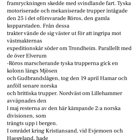
framryckningen skedde med svindlande fart. Tyska
motoriserade och mekaniserade trupper intågade
den 25 i det oförsvarade Röros, den gamla
kopparstaden. Från dessa
trakter vände de sig väster ut för att ingripa mot
västmakternas
expeditionskår söder om Trondheim. Parallellt med
de över Elverum
-Röros marscherande tyska trupperna gick en
kolonn längs Mjösen
och Gudbrandslågen, tog den 19 april Hamar och
anföll senare norska
och brittiska trupper. Nordväst om Lillehammer
avväpnades den
l maj resterna av den här kämpande 2:a norska
divisionen, som
trängts upp i bergen.
I området kring Kristiansand, vid Evjemoen och
Haegeland, hade