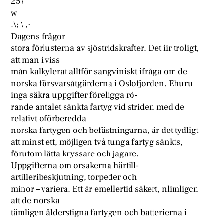
257
w
.\; \ ,·
Dagens frågor
stora förlusterna av sjöstridskrafter. Det iir troligt,
att man i viss
mån kalkylerat alltför sangviniskt ifråga om de
norska försvarsåtgärderna i Oslofjorden. Ehuru
inga säkra uppgifter föreligga rö-
rande antalet sänkta fartyg vid striden med de
relativt oförberedda
norska fartygen och befästningarna, är det tydligt
att minst ett, möjligen två tunga fartyg sänkts,
förutom lätta kryssare och jagare.
Uppgifterna om orsakerna härtill-
artilleribeskjutning, torpeder och
minor – variera. Ett är emellertid säkert, nlimligcn
att de norska
tämligen ålderstigna fartygen och batterierna i