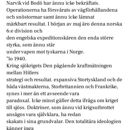
Narvik vid Bodö har ännu icke bekräftats.
Operationerna ha försvårats av vägförhållandena
och snöstormar samt ännu icke lämnat
märkbart resultat. I början av maj äro denna norska
6:e division och
den engelska expeditionskåren den enda större
styrka, som ännu står
under vapen mot tyskarna i Norge.
”lo 1940.
Kring sjökrigets Den pågående kraftmätningen
mellan Hitlers
strategi och resultat. expansiva Stortyskland och de
båda västmakterna, Storbritannien och Frankrike,
synes i mer än ett avseende vara
paradoxal. Icke minst gäller detta ifråga om kriget
till sjöss. Doktriner, som ännu vid krigsutbrottet
ansågos vara självklara, ha redan
skakats i sina grundvalar. Den totalitära ideologien
känner inga