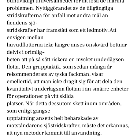
oundvikligt universalmedel för att lösa de marina
problemen. Nyttiggörandet av de tillgängliga
stridskrafterna för anfall mot andra mål än
fiendens sjö-
stridskrafter har framstått som ett ledmotiv. Att
envigen mellan
huvudflottorna icke längre anses önskvärd bottnar
delvis i orimlig-·
heten att på så sätt riskera en mycket underlägsen
flotta. Den grupptaktik, som sedan många år
rekommenderats av tyska fackmän, visar
emellertid, att man icke dragit sig för att dela den
kvantitativt underlägsna flottan i än smärre enheter
för operationer på vitt skilda
platser. När detta dessutom skett inom områden,
som enligt gängse
uppfattning ansetts helt behärskade av
motståndarens sjöstridskrafter, måste det erkännas,
att nya metoder kommit till användning.