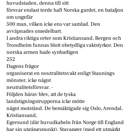
huvudstaden, denna till sitt
försvar endast torde haft Norska gardet, en bataljon
om ungefär
500 man, vilken icke ens var samlad. Den
avväpnades omedelbart.
I andra viktiga orter som Kristiansand, Bergen och
Trondheim funnas blott obetydliga vaktstyrkor. Den
norska armen hade synbarligen
252
Dagens frågor
organiserat en neutralitetsvakt enligt Staunings
mönster, icke något
neutralitetsförsvar. ·
Följden härav blev, att de tyska
landstigningstrupperna icke mötte
något motstånd. De bemäktigade sig Oslo, Arendal,
Kristiansand,
Egersund (där huvudkabeln från Norge till England
har sin utgångspunkt), Stavanger (med ett utmärkt