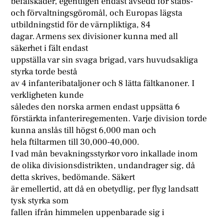
befälskader, egentligen endast avsedd för stabs-
och förvaltningsgöromål, och Europas lägsta
utbildningstid för de värnpliktiga, 84
dagar. Armens sex divisioner kunna med all
säkerhet i fält endast
uppställa var sin svaga brigad, vars huvudsakliga
styrka torde bestå
av 4 infanteribataljoner och 8 lätta fältkanoner. I
verkligheten kunde
således den norska armen endast uppsätta 6
förstärkta infanteriregementen. Varje division torde
kunna anslås till högst 6,000 man och
hela ftiltarmen till 30,000-40,000.
I vad mån bevakningsstyrkor voro inkallade inom
de olika divisionsdistrikten, undandrager sig, då
detta skrives, bedömande. Säkert
är emellertid, att då en obetydlig, per flyg landsatt
tysk styrka som
fallen ifrån himmelen uppenbarade sig i