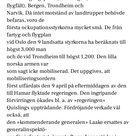
flygfält), Bergen, Trondheim och
Narvik. Då intet motstånd av landtrupper behövde
befaras, voro de
första ockupationsstyrkorna mycket små. De från
fartyg och flygplan
vid Oslo den 9 landsatta styrkorna ha beräknats till
högst 3,000 man
och de vid Trondheim till högst 1,200. Den lilla
norska armen var
som sagt icke mobiliserad. Det uppgives, att
mobiliseringsordern
först utfärdats den 9 april på eftermiddagen av den
till Hamar flyktade regeringen. Den ingripande
förvirringen ökades bl. a. av »regeringen»
Quislings uppträdande. Fördröjande verkade väl
också, att
den »kommenderande generalen» Laake ersattes av
generalinspektö-