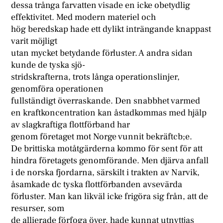
dessa trånga farvatten visade en icke obetydlig
effektivitet. Med modern materiel och
hög beredskap hade ett dylikt inträngande knappast
varit möjligt
utan mycket betydande förluster. A andra sidan
kunde de tyska sjö-
stridskrafterna, trots långa operationslinjer,
genomföra operationen
fullständigt överraskande. Den snabbhet varmed
en kraftkoncentration kan åstadkommas med hjälp
av slagkraftiga flottförband har
genom företaget mot Norge vunnit bekräftcb;e.
De brittiska motåtgärderna kommo för sent för att
hindra företagets genomförande. Men djärva anfall
i de norska fjordarna, särskilt i trakten av Narvik,
åsamkade dc tyska flottförbanden avsevärda
förluster. Man kan likväl icke frigöra sig från, att de
resurser, som
de allierade förfoga över, hade kunnat utnyttjas