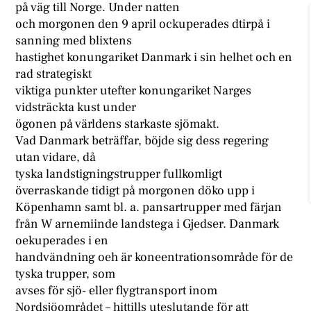
på väg till Norge. Under natten
och morgonen den 9 april ockuperades dtirpå i
sanning med blixtens
hastighet konungariket Danmark i sin helhet och en
rad strategiskt
viktiga punkter utefter konungariket Narges
vidsträckta kust under
ögonen på världens starkaste sjömakt.
Vad Danmark beträffar, böjde sig dess regering
utan vidare, då
tyska landstigningstrupper fullkomligt
överraskande tidigt på morgonen döko upp i
Köpenhamn samt bl. a. pansartrupper med färjan
från W arnemiinde landstega i Gjedser. Danmark
oekuperades i en
handvändning oeh är koneentrationsområde för de
tyska trupper, som
avses för sjö- eller flygtransport inom
Nordsjöområdet – hittills uteslutande för att