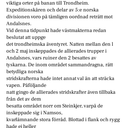
viktiga orter på banan till Trondheim.
Expeditionskåren och delar av 5:e norska
divisionen voro på tämligen oordnad reträtt mot
Andalsnes.
Vid denna tidpunkt hade västmakterna redan
beslutat att uppge
det trondheimska äventyret. Natten mellan den l
och 2 maj inskeppades de allierades trupper i
Andalsnes, vars ruiner den 2 besattes av
tyskarna. De inom området sammandragna, rätt
betydliga norska
stridskrafterna hade intet annat val än att sträcka
vapen. Påföljande
natt gingo de allierades stridskrafter även tillbaka
från det av dem
besatta området norr om Steinkjer, varpå de
inskeppade sig i Namsos,
kvarlämnande stora förråd. Blottad i flank och rygg
hade ej heller