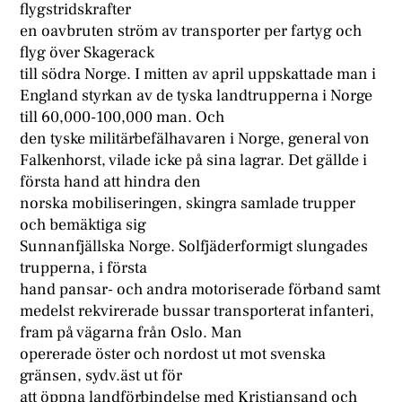
flygstridskrafter
en oavbruten ström av transporter per fartyg och
flyg över Skagerack
till södra Norge. I mitten av april uppskattade man i
England styrkan av de tyska landtrupperna i Norge
till 60,000-100,000 man. Och
den tyske militärbefälhavaren i Norge, general von
Falkenhorst, vilade icke på sina lagrar. Det gällde i
första hand att hindra den
norska mobiliseringen, skingra samlade trupper
och bemäktiga sig
Sunnanfjällska Norge. Solfjäderformigt slungades
trupperna, i första
hand pansar- och andra motoriserade förband samt
medelst rekvirerade bussar transporterat infanteri,
fram på vägarna från Oslo. Man
opererade öster och nordost ut mot svenska
gränsen, sydv.äst ut för
att öppna landförbindelse med Kristiansand och