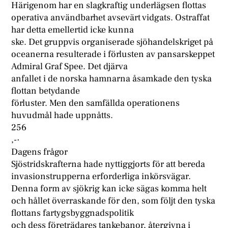
Härigenom har en slagkraftig underlägsen flottas
operativa användbarhet avsevärt vidgats. Ostraffat
har detta emellertid icke kunna
ske. Det gruppvis organiserade sjöhandelskriget på
oceanerna resulterade i förlusten av pansarskeppet
Admiral Graf Spee. Det djärva
anfallet i de norska hamnarna åsamkade den tyska
flottan betydande
förluster. Men den samfällda operationens
huvudmål hade uppnåtts.
256
,-·
Dagens frågor
Sjöstridskrafterna hade nyttiggjorts för att bereda
invasionstrupperna erforderliga inkörsvägar.
Denna form av sjökrig kan icke sägas komma helt
och hållet överraskande för den, som följt den tyska
flottans fartygsbyggnadspolitik
och dess företrädares tankebanor, återgivna i