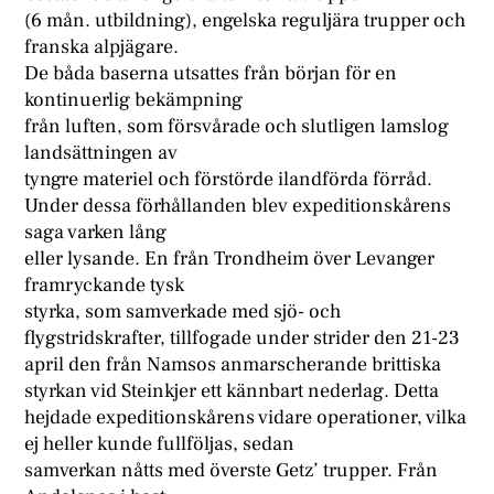
(6 mån. utbildning), engelska reguljära trupper och
franska alpjägare.
De båda baserna utsattes från början för en
kontinuerlig bekämpning
från luften, som försvårade och slutligen lamslog
landsättningen av
tyngre materiel och förstörde ilandförda förråd.
Under dessa förhållanden blev expeditionskårens
saga varken lång
eller lysande. En från Trondheim över Levanger
framryckande tysk
styrka, som samverkade med sjö- och
flygstridskrafter, tillfogade under strider den 21-23
april den från Namsos anmarscherande brittiska
styrkan vid Steinkjer ett kännbart nederlag. Detta
hejdade expeditionskårens vidare operationer, vilka
ej heller kunde fullföljas, sedan
samverkan nåtts med överste Getz’ trupper. Från