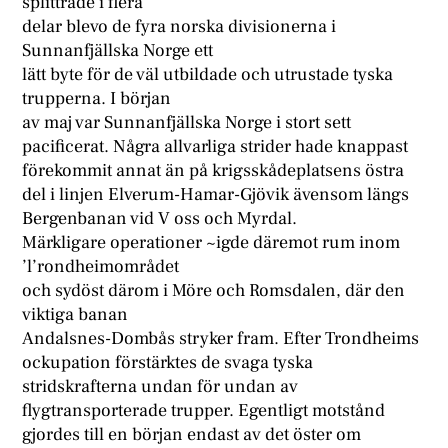
splittrade i flera
delar blevo de fyra norska divisionerna i
Sunnanfjällska Norge ett
lätt byte för de väl utbildade och utrustade tyska
trupperna. I början
av maj var Sunnanfjällska Norge i stort sett
pacificerat. Några allvarliga strider hade knappast
förekommit annat än på krigsskådeplatsens östra
del i linjen Elverum-Hamar-Gjövik ävensom längs
Bergenbanan vid V oss och Myrdal.
Märkligare operationer ~igde däremot rum inom
’l’rondheimområdet
och sydöst därom i Möre och Romsdalen, där den
viktiga banan
Andalsnes-Dombås stryker fram. Efter Trondheims
ockupation förstärktes de svaga tyska
stridskrafterna undan för undan av
flygtransporterade trupper. Egentligt motstånd
gjordes till en början endast av det öster om