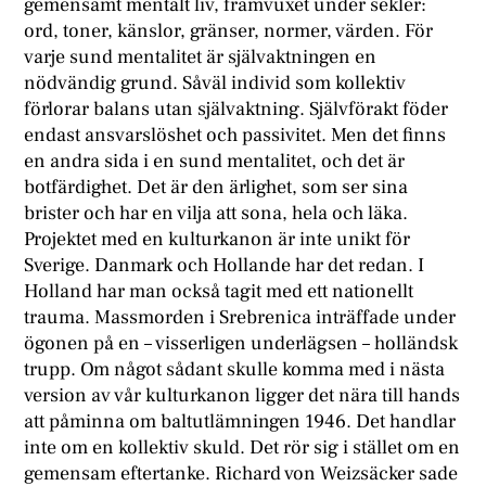
gemensamt mentalt liv, framvuxet under sekler:
ord, toner, känslor, gränser, normer, värden. För
varje sund mentalitet är självaktningen en
nödvändig grund. Såväl individ som kollektiv
förlorar balans utan självaktning. Självförakt föder
endast ansvarslöshet och passivitet. Men det finns
en andra sida i en sund mentalitet, och det är
botfärdighet. Det är den ärlighet, som ser sina
brister och har en vilja att sona, hela och läka.
Projektet med en kulturkanon är inte unikt för
Sverige. Danmark och Hollande har det redan. I
Holland har man också tagit med ett nationellt
trauma. Massmorden i Srebrenica inträffade under
ögonen på en – visserligen underlägsen – holländsk
trupp. Om något sådant skulle komma med i nästa
version av vår kulturkanon ligger det nära till hands
att påminna om baltutlämningen 1946. Det handlar
inte om en kollektiv skuld. Det rör sig i stället om en
gemensam eftertanke. Richard von Weizsäcker sade