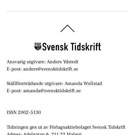
Back
To
Top
Ansvarig utgivare: Anders Ydstedt
E-post: anders@svensktidskrift.se
Ställföreträdande utgivare: Amanda Wollstad
E-post: amanda@svensktidskrift.se
ISSN 2002-5130
Tidningen ges ut av Förlagsaktiebolaget Svensk Tidskrift
Adress: Adelgatan 6, 211 22 Malmö