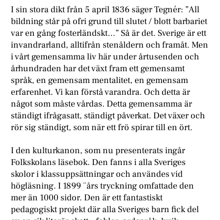
I sin stora dikt från 5 april 1836 säger Tegnér: ”All
bildning står på ofri grund till slutet / blott barbariet
var en gång fosterländskt…” Så är det. Sverige är ett
invandrarland, alltifrån stenåldern och framåt. Men
i vårt gemensamma liv här under årtusenden och
århundraden har det växt fram ett gemensamt
språk, en gemensam mentalitet, en gemensam
erfarenhet. Vi kan förstå varandra. Och detta är
något som måste vårdas. Detta gemensamma är
ständigt ifrågasatt, ständigt påverkat. Det växer och
rör sig ständigt, som när ett frö spirar till en ört.
I den kulturkanon, som nu presenterats ingår
Folkskolans läsebok. Den fanns i alla Sveriges
skolor i klassuppsättningar och användes vid
högläsning. I 1899 ¨års tryckning omfattade den
mer än 1000 sidor. Den är ett fantastiskt
pedagogiskt projekt där alla Sveriges barn fick del