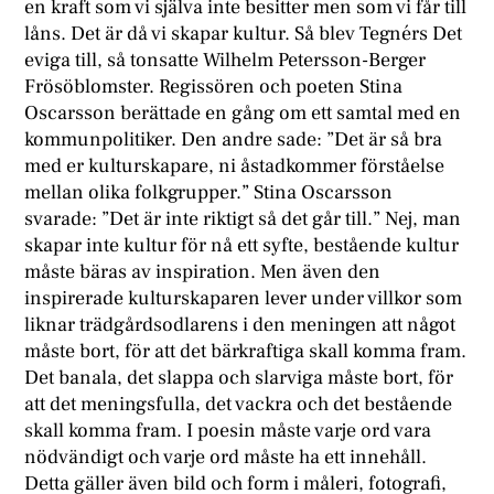
en kraft som vi själva inte besitter men som vi får till
låns. Det är då vi skapar kultur. Så blev Tegnérs Det
eviga till, så tonsatte Wilhelm Petersson-Berger
Frösöblomster. Regissören och poeten Stina
Oscarsson berättade en gång om ett samtal med en
kommunpolitiker. Den andre sade: ”Det är så bra
med er kulturskapare, ni åstadkommer förståelse
mellan olika folkgrupper.” Stina Oscarsson
svarade: ”Det är inte riktigt så det går till.” Nej, man
skapar inte kultur för nå ett syfte, bestående kultur
måste bäras av inspiration. Men även den
inspirerade kulturskaparen lever under villkor som
liknar trädgårdsodlarens i den meningen att något
måste bort, för att det bärkraftiga skall komma fram.
Det banala, det slappa och slarviga måste bort, för
att det meningsfulla, det vackra och det bestående
skall komma fram. I poesin måste varje ord vara
nödvändigt och varje ord måste ha ett innehåll.
Detta gäller även bild och form i måleri, fotografi,