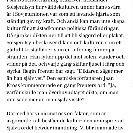
Solsjenitsyn hur världskulturen under hans svåra
år i Sovjetunionen var som ett levande hjärta som
ständigt gav ny kraft. Och ändå kan man inte skapa
kultur för att åstadkomma politiska förändringar.
Då sjunker dikten ner till att bli slagord eller plakat.
Solsjenitsyn beskriver dikten och kulturen som ett
gåtfullt kristallblock som en inföding finner på
stranden. Han lyfter upp det mot solen, vänder och
vrider på det, och varje gång skiftar ljuset i färg och
styrka. Regin Prenter har sagt: ”Diktaren säger mer
än han själv vet.” Den estniske författaren Jaan
Kross kommenterade en gång Prenters ord: ”Ja,
varför skulle man överhuvudtaget dikta, om man
inte sade mer än man själv visste?”
Därmed har vi närmat oss en faktor, som är
avgörande i all bestående kultur: den är inspirerad.
Själva ordet betyder inandning. Vi blir inandade av