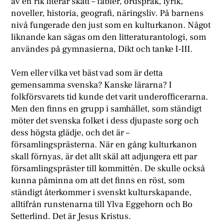
av en rik literär skatt – fabler, ordspråk, lyrik,
noveller, historia, geografi, näringsliv. På barnens
nivå fungerade den just som en kulturkanon. Något
liknande kan sägas om den litteraturantologi, som
användes på gymnasierna, Dikt och tanke I-III.
Vem eller vilka vet bäst vad som är detta
gemensamma svenska? Kanske lärarna? I
folkförsvarets tid kunde det varit underofficerarna.
Men den finns en grupp i samhället, som ständigt
möter det svenska folket i dess djupaste sorg och
dess högsta glädje, och det är –
församlingsprästerna. När en gång kulturkanon
skall förnyas, är det allt skäl att adjungera ett par
församlingspräster till kommittén. De skulle också
kunna påminna om att det finns en röst, som
ständigt återkommer i svenskt kulturskapande,
alltifrån runstenarna till Ylva Eggehorn och Bo
Setterlind. Det är Jesus Kristus.