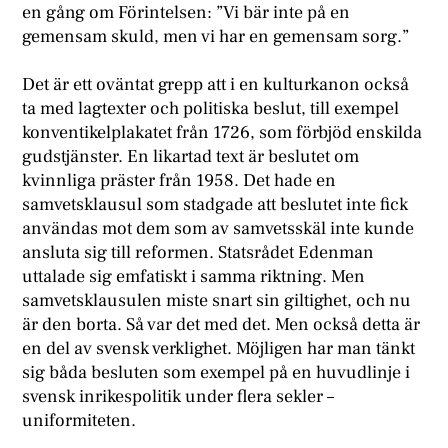
en gång om Förintelsen: ”Vi bär inte på en
gemensam skuld, men vi har en gemensam sorg.”
Det är ett oväntat grepp att i en kulturkanon också
ta med lagtexter och politiska beslut, till exempel
konventikelplakatet från 1726, som förbjöd enskilda
gudstjänster. En likartad text är beslutet om
kvinnliga präster från 1958. Det hade en
samvetsklausul som stadgade att beslutet inte fick
användas mot dem som av samvetsskäl inte kunde
ansluta sig till reformen. Statsrådet Edenman
uttalade sig emfatiskt i samma riktning. Men
samvetsklausulen miste snart sin giltighet, och nu
är den borta. Så var det med det. Men också detta är
en del av svensk verklighet. Möjligen har man tänkt
sig båda besluten som exempel på en huvudlinje i
svensk inrikespolitik under flera sekler –
uniformiteten.